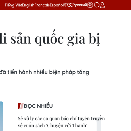
Tiếng Việt
English
Français
Español
中文
Русский
 di sản quốc gia bị
đã tiến hành nhiều biện pháp tăng
ĐỌC NHIỀU
Sẽ xử lý các cơ quan báo chí tuyên truyền
về cuốn sách 'Chuyện với Thanh'