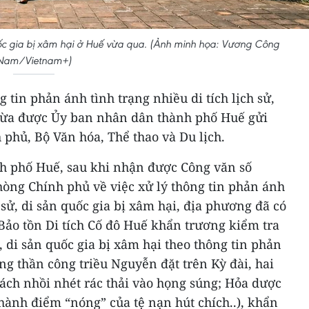
ản quốc gia bị xâm hại ở Huế vừa qua. (Ảnh minh họa: Vương Công
Nam/Vietnam+)
g tin phản ánh tình trạng nhiều di tích lịch sử,
 vừa được Ủy ban nhân dân thành phố Huế gửi
phủ, Bộ Văn hóa, Thể thao và Du lịch.
h phố Huế, sau khi nhận được Công văn số
ng Chính phủ về việc xử lý thông tin phản ánh
h sử, di sản quốc gia bị xâm hại, địa phương đã có
Bảo tồn Di tích Cố đô Huế khẩn trương kiểm tra
sử, di sản quốc gia bị xâm hại theo thông tin phản
ng thần công triều Nguyễn đặt trên Kỳ đài, hai
ch nhồi nhét rác thải vào họng súng; Hỏa dược
hành điểm “nóng” của tệ nạn hút chích..), khẩn