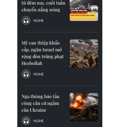
từ đêm nay, cuối tuần
chuyển nắng nóng
NGHE
Mỹ can thiệp khẩn
cấp, ngăn Israel mở
rộng đòn trừng phạt
Hezbollah
NGHE
Nga thông báo tấn
công căn cứ ngầm
của Ukraine
NGHE