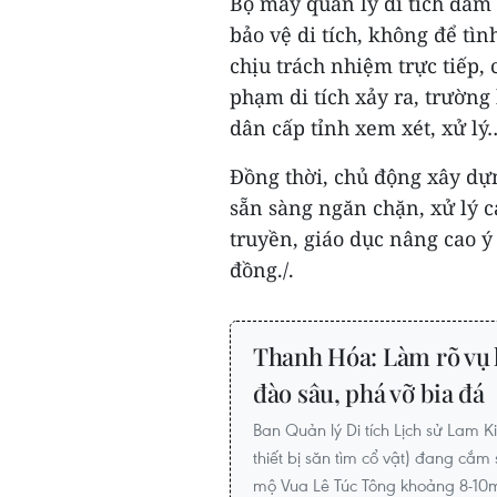
Bộ máy quản lý di tích đảm 
bảo vệ di tích, không để tì
chịu trách nhiệm trực tiếp, 
phạm di tích xảy ra, trườn
dân cấp tỉnh xem xét, xử lý
Đồng thời, chủ động xây dự
sẵn sàng ngăn chặn, xử lý 
truyền, giáo dục nâng cao ý
đồng./.
Thanh Hóa: Làm rõ vụ 
đào sâu, phá vỡ bia đá
Ban Quản lý Di tích Lịch sử Lam K
thiết bị săn tìm cổ vật) đang cắm
mộ Vua Lê Túc Tông khoảng 8-10