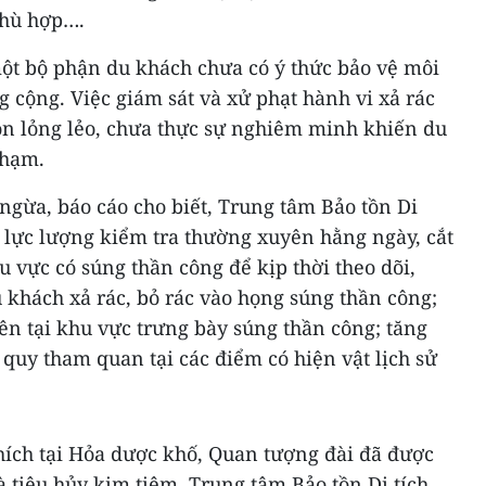
phù hợp….
một bộ phận du khách chưa có ý thức bảo vệ môi
g cộng. Việc giám sát và xử phạt hành vi xả rác
n lỏng lẻo, chưa thực sự nghiêm minh khiến du
phạm.
ngừa, báo cáo cho biết, Trung tâm Bảo tồn Di
i lực lượng kiểm tra thường xuyên hằng ngày, cắt
u vực có súng thần công để kịp thời theo dõi,
 khách xả rác, bỏ rác vào họng súng thần công;
ên tại khu vực trưng bày súng thần công; tăng
quy tham quan tại các điểm có hiện vật lịch sử
hích tại Hỏa dược khố, Quan tượng đài đã được
à tiêu hủy kim tiêm. Trung tâm Bảo tồn Di tích