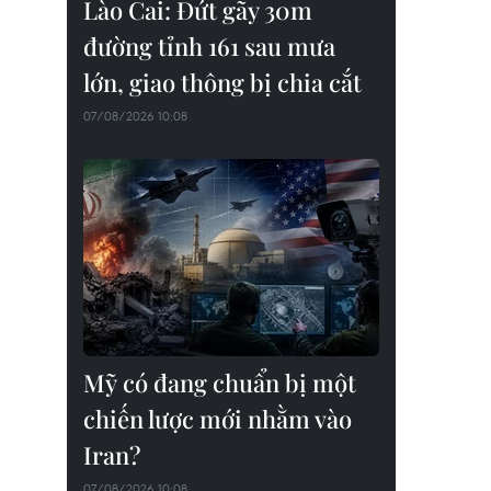
Lào Cai: Đứt gãy 30m
đường tỉnh 161 sau mưa
lớn, giao thông bị chia cắt
07/08/2026 10:08
Mỹ có đang chuẩn bị một
chiến lược mới nhằm vào
Iran?
07/08/2026 10:08