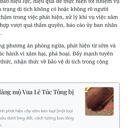
bảo hiệu lực, hiệu quả để thực hiện tốt nhiệm vụ
nh trạng di tích không có hoặc không rõ người
chậm trong việc phát hiện, xử lý khi vụ việc xâm
g hợp vượt quá thẩm quyền, báo cáo ủy ban nhân
…
ng phương án phòng ngừa, phát hiện từ sớm và
các hành vi xâm hại, phá hoại. Đẩy mạnh tuyên
 thức, nhận thức về bảo vệ di tích trong cộng
lăng mộ Vua Lê Túc Tông bị
inh phát hiện cây săm kim loại (một loại
 sâu dưới lòng đất, cách tường bao lăng
m.