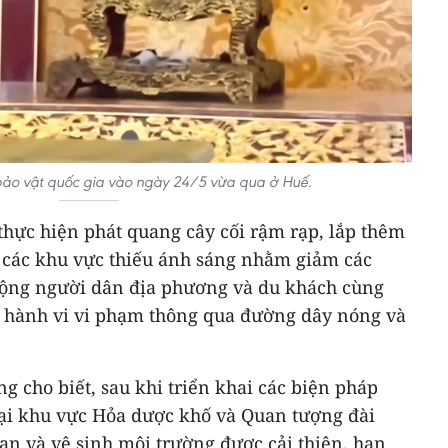
ảo vật quốc gia vào ngày 24/5 vừa qua ở Huế.
thực hiện phát quang cây cối rậm rạp, lắp thêm
 các khu vực thiếu ánh sáng nhằm giảm các
 động người dân địa phương và du khách cùng
ác hành vi vi phạm thông qua đường dây nóng và
 cho biết, sau khi triển khai các biện pháp
 tại khu vực Hỏa dược khố và Quan tượng đài
an và vệ sinh môi trường được cải thiện, hạn