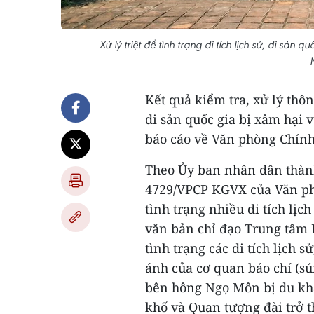
Xử lý triệt để tình trạng di tích lịch sử, di s
Kết quả kiểm tra, xử lý thôn
di sản quốc gia bị xâm hại
báo cáo về Văn phòng Chính 
Theo Ủy ban nhân dân thàn
4729/VPCP KGVX của Văn phò
tình trạng nhiều di tích lịc
văn bản chỉ đạo Trung tâm 
tình trạng các di tích lịch 
ánh của cơ quan báo chí (sú
bên hông Ngọ Môn bị du khá
khố và Quan tượng đài trở t