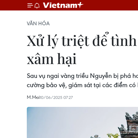
VĂN HÓA
Xử lý triệt để tình
xâm hại
Sau vụ ngai vàng triều Nguyễn bị phá h
cường bảo vệ, giám sát tại các điểm có h
M.Mai
10/06/2025 07:27