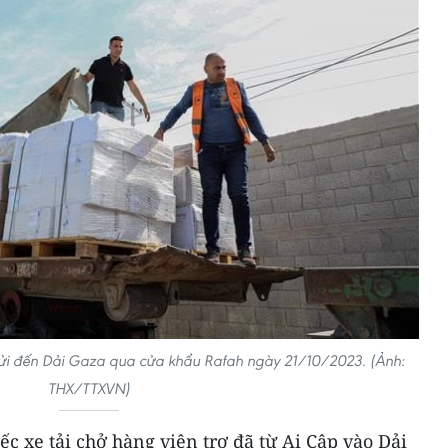
ửi đến Dải Gaza qua cửa khẩu Rafah ngày 21/10/2023. (Ảnh:
THX/TTXVN)
ếc xe tải chở hàng viện trợ đã từ Ai Cập vào Dải