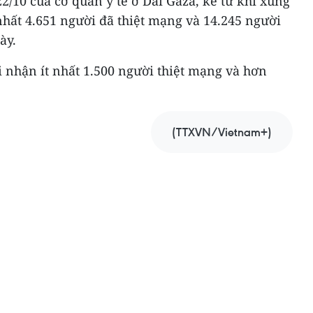
22/10 của cơ quan y tế ở Dải Gaza, kể từ khi xung
 nhất 4.651 người đã thiệt mạng và 14.245 người
ày.
hi nhận ít nhất 1.500 người thiệt mạng và hơn
(TTXVN/Vietnam+)