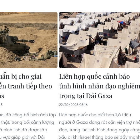
uẩn bị cho giai
Liên hợp quốc cảnh báo
ến tranh tiếp theo
tình hình nhân đạo nghiê
as
trọng tại Dải Gaza
35
22/10/2023 03:16
ael đã công bố hình ảnh tập
Liên hợp quốc cho biết hơn 1,6 triệu
 thật, trong bối cảnh lượng
người ở Gaza đang rất cần viện trợ nh
à binh lính đã được tập
đạo, trong lúc tình hình đang ngày càn
 vực giáp giới với Dải
xấu đi khi Israel thông báo sẽ đẩy mạn