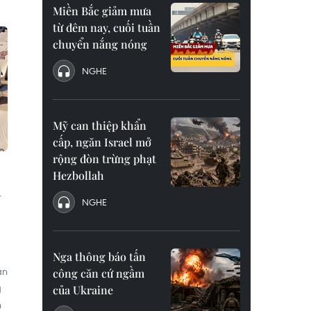
Miền Bắc giảm mưa
từ đêm nay, cuối tuần
chuyển nắng nóng
NGHE
Mỹ can thiệp khẩn
cấp, ngăn Israel mở
rộng đòn trừng phạt
Hezbollah
m
NGHE
Nga thông báo tấn
ân
công căn cứ ngầm
g
của Ukraine
h