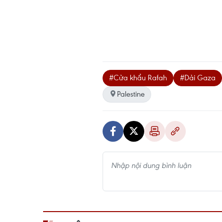
#Cửa khẩu Rafah
#Dải Gaza
Palestine