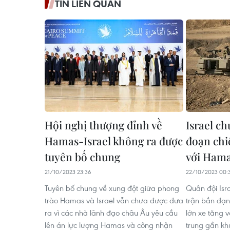
TIN LIÊN QUAN
Hội nghị thượng đỉnh về
Israel ch
Hamas-Israel không ra được
đoạn chi
tuyên bố chung
với Ham
21/10/2023 23:36
22/10/2023 00:
Tuyên bố chung về xung đột giữa phong
Quân đội Isr
trào Hamas và Israel vẫn chưa được đưa
trận bắn đạn
ra vì các nhà lãnh đạo châu Âu yêu cầu
lớn xe tăng v
lên án lực lượng Hamas và công nhận
trung gần khu