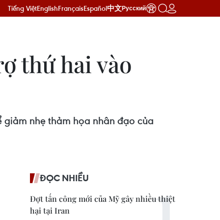
Tiếng Việt
English
Français
Español
中文
Русский
ợ thứ hai vào
 để giảm nhẹ thảm họa nhân đạo của
ĐỌC NHIỀU
Đợt tấn công mới của Mỹ gây nhiều thiệt
hại tại Iran