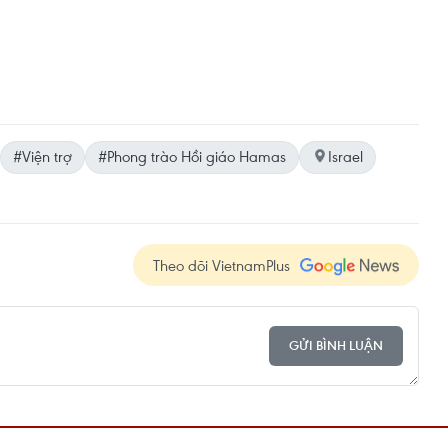
#Viện trợ
#Phong trào Hồi giáo Hamas
Israel
Theo dõi VietnamPlus
GỬI BÌNH LUẬN