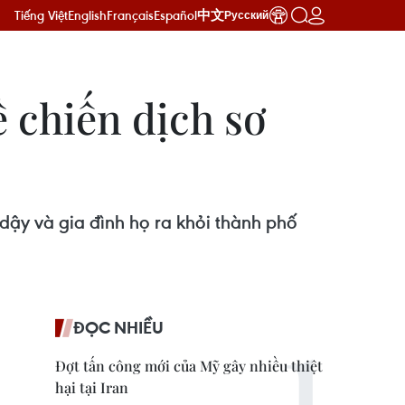
Tiếng Việt
English
Français
Español
中文
Русский
ề chiến dịch sơ
ậy và gia đình họ ra khỏi thành phố
ĐỌC NHIỀU
Đợt tấn công mới của Mỹ gây nhiều thiệt
hại tại Iran