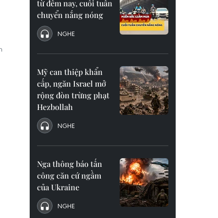
từ đêm nay, cuối tuần
chuyển nắng nóng
NGHE
n
Mỹ can thiệp khẩn
cấp, ngăn Israel mở
rộng đòn trừng phạt
Hezbollah
NGHE
Nga thông báo tấn
công căn cứ ngầm
của Ukraine
NGHE