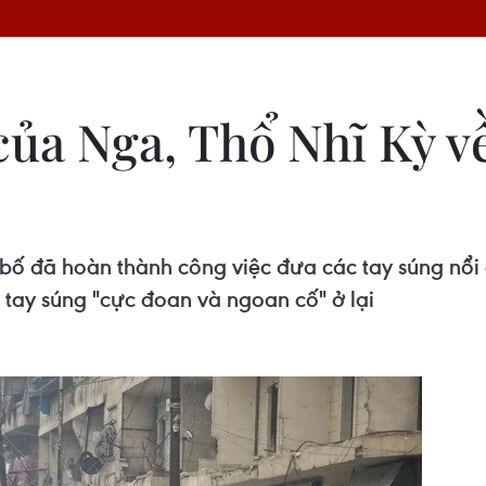
 của Nga, Thổ Nhĩ Kỳ v
 đã hoàn thành công việc đưa các tay súng nổi d
g tay súng "cực đoan và ngoan cố" ở lại