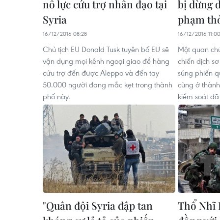
nỗ lực cứu trợ nhân đạo tại
bị dừng 
Syria
phạm th
16/12/2016 08:28
16/12/2016 11:0
Chủ tịch EU Donald Tusk tuyên bố EU sẽ
Một quan chứ
vận dụng mọi kênh ngoại giao để hàng
chiến dịch s
cứu trợ đến được Aleppo và đến tay
súng phiến q
50.000 người đang mắc kẹt trong thành
cùng ở thành
phố này.
kiểm soát đã
"Quân đội Syria đập tan
Thổ Nhĩ 