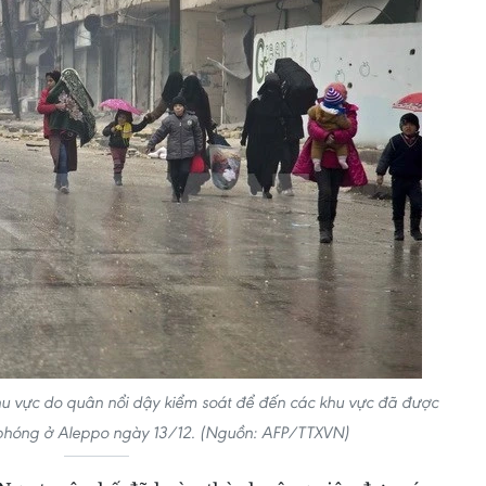
hu vực do quân nổi dậy kiểm soát để đến các khu vực đã được
phóng ở Aleppo ngày 13/12. (Nguồn: AFP/TTXVN)