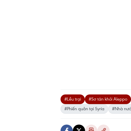
#Lều trại
#Sơ tán khỏi Aleppo
#Phiến quân tại Syria
#Nhà nước