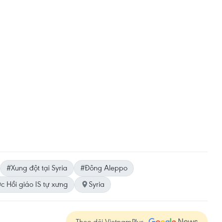
#Xung đột tại Syria
#Đông Aleppo
 Hồi giáo IS tự xưng
Syria
Theo dõi VietnamPlus