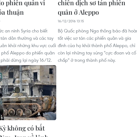
do phiến quân vi
chiến dịch sơ tán phiến
ỏa thuận
quân ở Aleppo
0
16/12/2016 13:15
c an ninh Syria cho biết
Bộ Quốc phòng Nga thông báo đã hoà
ơ tán dân thường và các tay
tất việc sơ tán các phiến quân và gia
uân khỏi những khu vực cuối
đình của họ khỏi thành phố Aleppo, chỉ
 phố Aleppo do phiến quân
còn lại những tay súng "cực đoan và cố
 phải dừng lại ngày 16/12.
chấp" ở trong thành phố này.
Kỳ không có bất