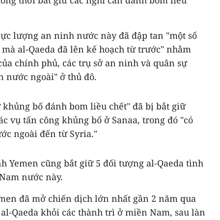
đồng thời bắt giữ các nghi can đánh bom liều
ực lượng an ninh nước này đã đập tan "một số
 mà al-Qaeda đã lên kế hoạch từ trước" nhằm
của chính phủ, các trụ sở an ninh và quân sự
n nước ngoài" ở thủ đô.
 khủng bố đánh bom liều chết" đã bị bắt giữ
ác vụ tấn công khủng bố ở Sanaa, trong đó "có
ớc ngoài đến từ Syria."
nh Yemen cũng bắt giữ 5 đối tượng al-Qaeda tình
 Nam nước này.
emen đã mở chiến dịch lớn nhất gần 2 năm qua
al-Qaeda khỏi các thành trì ở miền Nam, sau làn