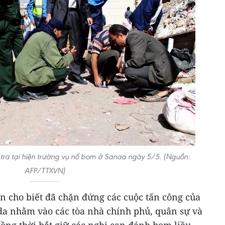
tra tại hiện trường vụ nổ bom ở Sanaa ngày 5/5. (Nguồn:
AFP/TTXVN)
en cho biết đã chặn đứng các cuộc tấn công của
a nhằm vào các tòa nhà chính phủ, quân sự và