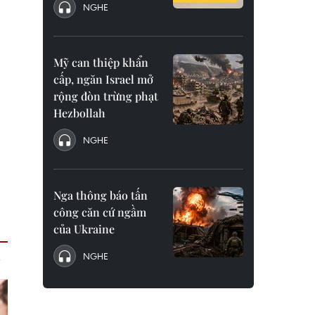
NGHE
Mỹ can thiệp khẩn
cấp, ngăn Israel mở
rộng đòn trừng phạt
Hezbollah
NGHE
Nga thông báo tấn
công căn cứ ngầm
của Ukraine
NGHE