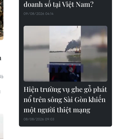
doanh số tại Việt Nam?
09/08/2026 04:14
n
đã
Hiện trường vụ ghe gỗ phát
t
nổ trên sông Sài Gòn khiến
một người thiệt mạng
08/08/2026 09:03