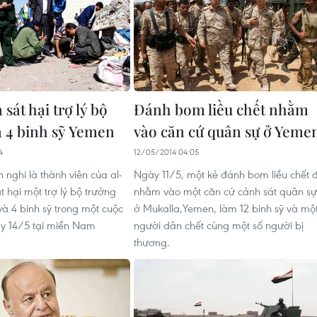
sát hại trợ lý bộ
Đánh bom liều chết nhằm
à 4 binh sỹ Yemen
vào căn cứ quân sự ở Yeme
4
12/05/2014 04:05
 nghi là thành viên của al-
Ngày 11/5, một kẻ đánh bom liều chết 
 hại một trợ lý bộ trưởng
nhằm vào một căn cứ cảnh sát quân sự
à 4 binh sỹ trong một cuộc
ở Mukalla,Yemen, làm 12 binh sỹ và mộ
y 14/5 tại miền Nam
người dân chết cùng một số người bị
thương.