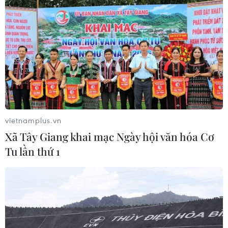
Xem thêm
CƠ QUAN CHỦ QUẢN: THÔNG TẤN XÃ VIỆT NAM
Tổng Biên tập: TRẦN TIẾN DUẨN
vietnamplus.vn
Phó Tổng Biên tập: NGUYỄN THỊ TÁM, KHÚC THANH
Xã Tây Giang khai mạc Ngày hội văn hóa Cơ
THỦY
Tu lần thứ 1
Sở hữu trí tuệ
Quy định sử dụng
RSS
Hỗ trợ
Ngôn ngữ
TTXVN
Dịch vụ tin
Quảng cáo