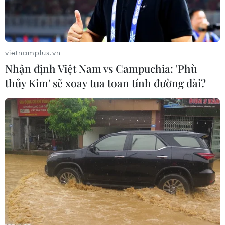
vietnamplus.vn
Nhận định Việt Nam vs Campuchia: 'Phù
thủy Kim' sẽ xoay tua toan tính đường dài?
Trụ tuabin trên biển thuộc Nhà máy điện gió số 5 tại xã Thạnh
Hải, huyện Thạnh Phú (Bến Tre). (Ảnh: Hồng Đạt/TTXVN)
Tập đoàn Điện lực Việt Nam (EVN) cho biết Tập
đoàn đã nhận được 27 hồ sơ đề nghị đàm phán