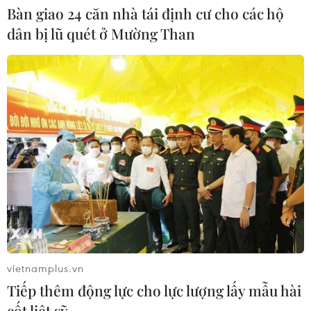
Bàn giao 24 căn nhà tái định cư cho các hộ
dân bị lũ quét ở Mường Than
Đưa gốm sứ Bình Dương vào mạng
lưới thủ công sáng tạo thế giới
05/08/2026 11:53
Xuất khẩu gạo Thái Lan giảm gần
19% trong nửa đầu năm 2026
05/08/2026 11:36
Trung Quốc sẽ đáp trả các biện pháp
vietnamplus.vn
hạn chế của Mỹ
Tiếp thêm động lực cho lực lượng lấy mẫu hài
05/08/2026 11:01
cốt liệt sỹ