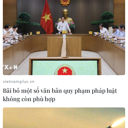
Bộ Công Thương: Giá điện sinh hoạt cao
nhất là 3.015 đồng mỗi kWh
04/05/2023 15:23
Theo Bộ Công Thương, giá bán lẻ điện sinh hoạt được
chia thành 6 bậc thang theo quy định hiện hành, trong
đó từ 301-400 kWh giá bán 2.919 đồng và từ kWh thứ
401 trở lên giá bán 3.015 đồng.
vietnamplus.vn
Bãi bỏ một số văn bản quy phạm pháp luật
không còn phù hợp