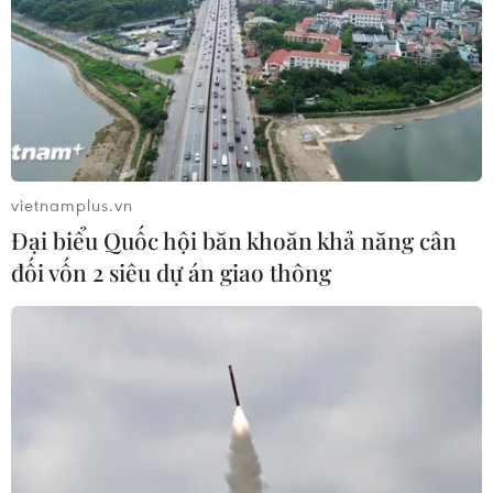
Doanh nghiệp Trung Quốc đánh giá
cao triển vọng hợp tác cơ giới hóa
nông nghiệp với Việt Nam
06/08/2026 04:14
Thống đốc Fed khuyến nghị tăng lãi
suất nếu lạm phát không sớm hạ
vietnamplus.vn
nhiệt
Đại biểu Quốc hội băn khoăn khả năng cân
06/08/2026 03:46
đối vốn 2 siêu dự án giao thông
Sản lượng vàng của Trung Quốc
giảm trong nửa đầu năm 2026
06/08/2026 03:41
Kim ngạch xuất khẩu vượt mốc 100