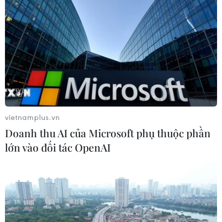
Hàn Quốc mở rộng điều tra nghi vấn
thông đồng giá sang ngành hóa dầu
06/08/2026 06:56
Kim ngạch thương mại
song phương giữa hai nước Việt Nam
và Thái Lan
vietnamplus.vn
06/08/2026 06:24
Doanh thu AI của Microsoft phụ thuộc phần
lớn vào đối tác OpenAI
Chủ động nguồn điện phục vụ Hội
nghị cấp cao APEC 2027
06/08/2026 04:31