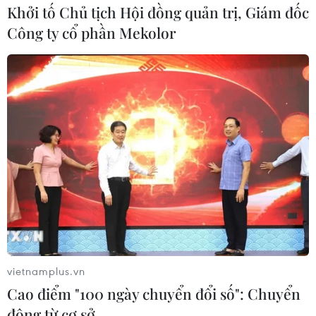
trị gia tăng) từ ngày 4/5, tương đương tăng 3% so với
Khởi tố Chủ tịch Hội đồng quản trị, Giám đốc
giá điện bán lẻ bình quân hiện hành.
Công ty cổ phần Mekolor
vietnamplus.vn
Tăng giá điện từ ngày 4/5: Mỗi hộ dân phải
Cao điểm "100 ngày chuyển đổi số": Chuyển
trả thêm bao nhiêu tiền?
động từ cơ sở