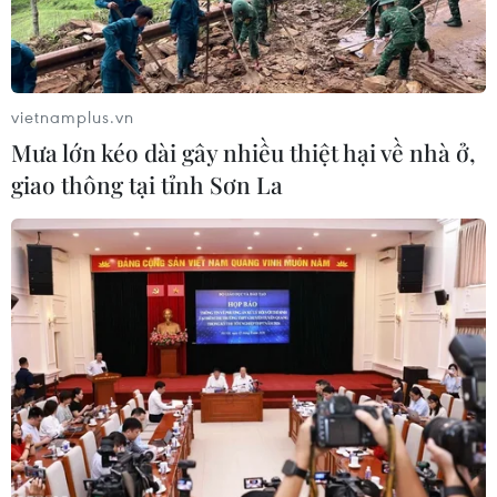
#EVN
#giá điện
#khung giá phát điện
#đàm phán giá
#điện gió
#điện mặt trời
vietnamplus.vn
Mưa lớn kéo dài gây nhiều thiệt hại về nhà ở,
Theo dõi VietnamPlus
giao thông tại tỉnh Sơn La
TIN LIÊN QUAN