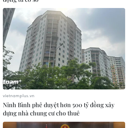
04/05/2023 11:14
Theo EVN, mức điều chỉnh tăng 3% so với giá điện bán
lẻ bình quân hiện hành chỉ "tác động nhỏ" đến CPI, tiền
điện trả thêm của các hộ dân là không đáng kể, song
sẽ giảm bớt khó khăn tài chính của EVN.
vietnamplus.vn
Ninh Bình phê duyệt hơn 500 tỷ đồng xây
dựng nhà chung cư cho thuê