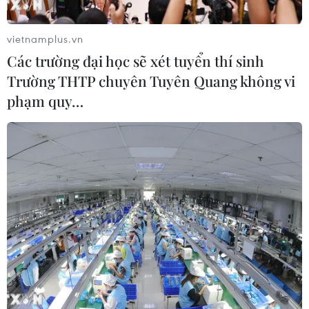
vietnamplus.vn
Các trường đại học sẽ xét tuyển thí sinh
Trường THTP chuyên Tuyên Quang không vi
phạm quy…
Điều chỉnh giá điện góp phần đảm bảo an
ninh năng lượng quốc gia
02/05/2023 12:10
Theo TS Nguyễn Bích Lâm, nguyên Tổng cục trưởng
Tổng cục Thống kê, Chính phủ khẩn trương chỉ đạo Bộ
Công Thương và các bộ, ngành liên quan tính toán,
điều chỉnh tăng giá bán lẻ điện càng sớm càng tốt.