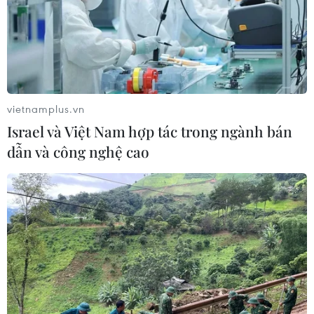
Thương và các cơ quan liên quan để cung cấp
các hồ sơ theo quy định cho việc đàm phán giá
mua bán điện.../.
(TTXVN/Vietnam+)
vietnamplus.vn
Israel và Việt Nam hợp tác trong ngành bán
dẫn và công nghệ cao