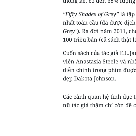
thống kê, có đến 68% lượn
“Fifty Shades of Grey”
là tập
nhất toàn cầu (đã được dịch 
Grey"
). Ra đời năm 2011, c
100 triệu bản (cả sách thật 
Cuốn sách của tác giả E.L.J
viên Anastasia Steele và nh
diễn chính trong phim được
đẹp Dakota Johnson.
Các cảnh quan hệ tình dục t
nữ tác giả thậm chí còn đề c