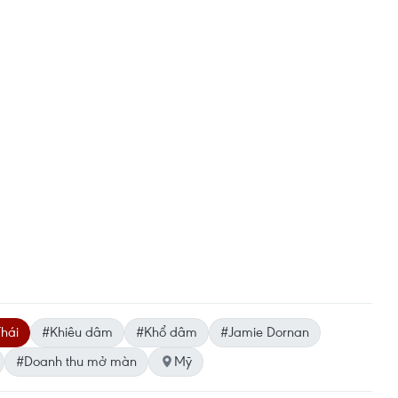
hái
#Khiêu dâm
#Khổ dâm
#Jamie Dornan
#Doanh thu mở màn
Mỹ