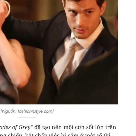
(Nguồn: fashionnstyle.com)
hades of Grey"
đã tạo nên một cơn sốt lớn trên
ng chiếu, bất chấp việc bị cấm ở một số thị