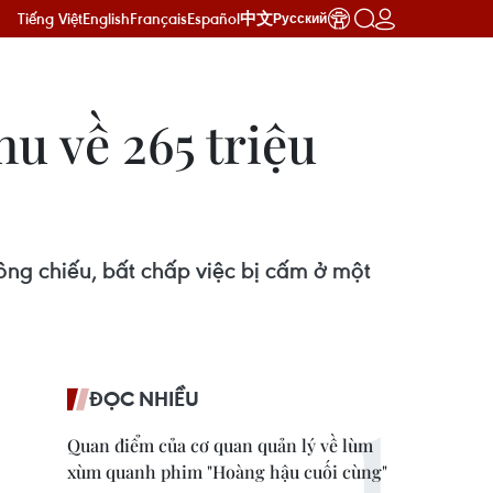
Tiếng Việt
English
Français
Español
中文
Русский
hu về 265 triệu
công chiếu, bất chấp việc bị cấm ở một
ĐỌC NHIỀU
Quan điểm của cơ quan quản lý về lùm
xùm quanh phim "Hoàng hậu cuối cùng"