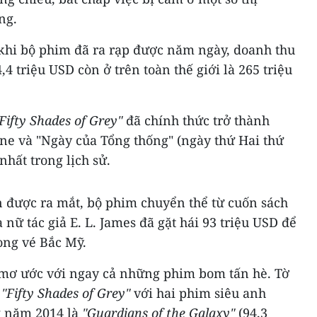
ng.
, khi bộ phim đã ra rạp được năm ngày, doanh thu
,4 triệu USD còn ở trên toàn thế giới là 265 triệu
Fifty Shades of Grey"
đã chính thức trở thành
ne và "Ngày của Tổng thống" (ngày thứ Hai thứ
nhất trong lịch sử.
n được ra mắt, bộ phim chuyển thể từ cuốn sách
nữ tác giả E. L. James đã gặt hái 93 triệu USD để
òng vé Bắc Mỹ.
 mơ ước với ngay cả những phim bom tấn hè. Tờ
h
"Fifty Shades of Grey"
với hai phim siêu anh
g năm 2014 là
"Guardians of the Galaxy"
(94,3