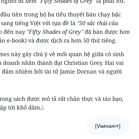
g người đi xem
"Fifty Shades of Grey"
là phái nữ.
 đầu tiên trong bộ ba tiểu thuyết bán chạy bậc
sang tiếng Việt với tựa đề là
"50 sắc thái của
ho đến nay
"Fifty Shades of Grey"
đã bán được hơn
lẫn e-book) và được dịch ra hơn 50 thứ tiếng.
ames này gây chú ý về mối quan hệ giữa cô sinh
à doanh nhân thành đạt Christian Grey. Hai vai
 đảm nhiệm bởi tài tử Jamie Dornan và người
rong sách được mô tả rất chân thực và táo bạo,
ập tới khổ dâm./.
(Vietnam+)