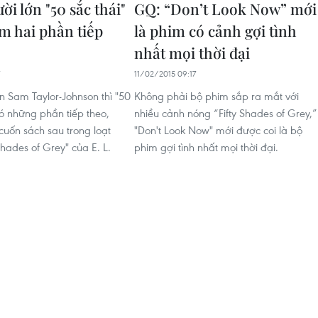
i lớn "50 sắc thái"
GQ: “Don’t Look Now” mới
êm hai phần tiếp
là phim có cảnh gợi tình
nhất mọi thời đại
11/02/2015 09:17
n Sam Taylor-Johnson thì "50
Không phải bộ phim sắp ra mắt với
có những phần tiếp theo,
nhiều cảnh nóng “Fifty Shades of Grey,”
cuốn sách sau trong loạt
"Don't Look Now" mới được coi là bộ
 Shades of Grey" của E. L.
phim gợi tình nhất mọi thời đại.