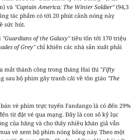
n) và
"Captain America: The Winter Soldier"
(94,3
ằng tác phẩm có tới 20 phút cảnh nóng này
ề sức hút.
i
"Guardians of the Galaxy"
tiêu tốn tới 170 triệu
hades of Grey"
chỉ khiến các nhà sản xuất phải
a mắt thành công trong tháng Hai thì "
Fifty
ng sau bộ phim gây tranh cãi về tôn giáo
"The
g bán vé phim trực tuyến Fandango là có đến 29%
ến từ đặt vé qua mạng. Đây là con số kỷ lục
ộng của hãng và cho thấy nhiều khán giả vẫn
i mua vé xem bộ phim nóng bỏng này. Theo một