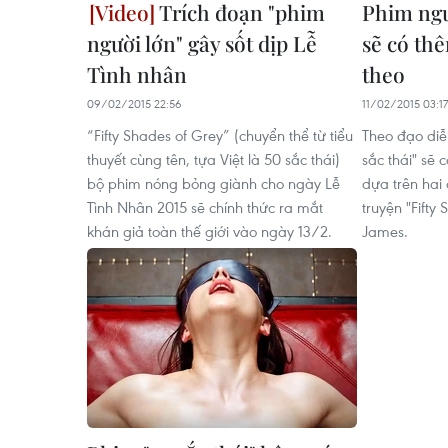
Trích đoạn "phim
Phim ngườ
người lớn" gây sốt dịp Lễ
sẽ có th
Tình nhân
theo
09/02/2015 22:56
11/02/2015 03:17
“Fifty Shades of Grey” (chuyển thể từ tiểu
Theo đạo diễ
thuyết cùng tên, tựa Việt là 50 sắc thái)
sắc thái" sẽ 
bộ phim nóng bỏng giành cho ngày Lễ
dựa trên hai 
Tình Nhân 2015 sẽ chính thức ra mắt
truyện "Fifty
khán giả toàn thế giới vào ngày 13/2.
James.