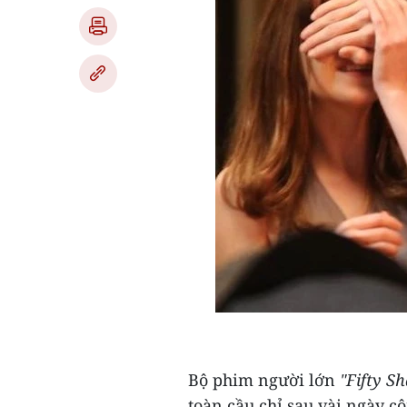
Bộ phim người lớn
"Fifty S
toàn cầu chỉ sau vài ngày cô