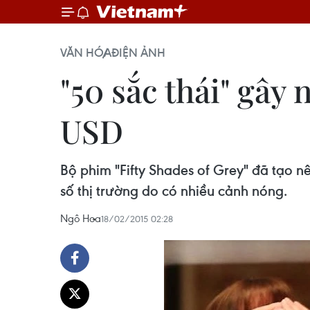
VĂN HÓA
ĐIỆN ẢNH
"50 sắc thái" gây 
USD
Bộ phim "Fifty Shades of Grey" đã tạo nê
số thị trường do có nhiều cảnh nóng.
Ngô Hoa
18/02/2015 02:28