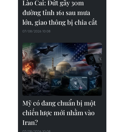
Lào Cai: Đứt gãy 30m
đường tỉnh 161 sau mưa
lớn, giao thông bị chia cắt
07/08/2026 10:08
Mỹ có đang chuẩn bị một
chiến lược mới nhằm vào
Iran?
07/08/2026 10:08