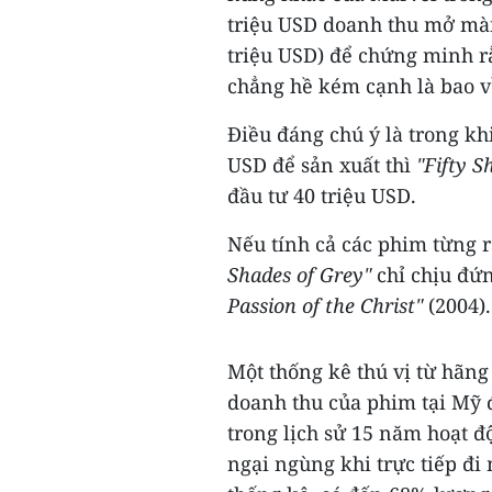
triệu USD doanh thu mở mà
triệu USD) để chứng minh r
chẳng hề kém cạnh là bao v
Điều đáng chú ý là trong kh
USD để sản xuất thì
"Fifty S
đầu tư 40 triệu USD.
Nếu tính cả các phim từng r
Shades of Grey"
chỉ chịu đứ
Passion of the Christ"
(2004).
Một thống kê thú vị từ hãn
doanh thu của phim tại Mỹ đ
trong lịch sử 15 năm hoạt đ
ngại ngùng khi trực tiếp đ