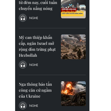
từ đêm nay, cuối tuần
chuyển nắng nóng
NGHE
Mỹ can thiệp khẩn
cấp, ngăn Israel mở
rộng đòn trừng phạt
Hezbollah
NGHE
Nga thông báo tấn
công căn cứ ngầm
của Ukraine
NGHE