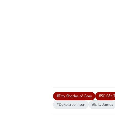
#Fifty Shades of Grey
#50 Sắc T
#Dakota Johnson
#E. L. James