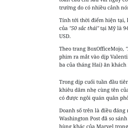
trường do có nhiều cảnh nó
Tính tới thời điểm hiện tại
của
"50 sắc thái"
tại Mỹ là 94
USD.
Theo trang BoxOfficeMojo,
"
phim ra mắt vào dịp Valenti
ba của tháng Hai) ăn khách 
Trong dịp cuối tuần đầu tiê
khiêu dâm nhẹ cùng tên của 
có được ngôi quán quân ph
Doanh số trên là điều đáng
Washington Post đã so sán
hùng khác của Marvel tron