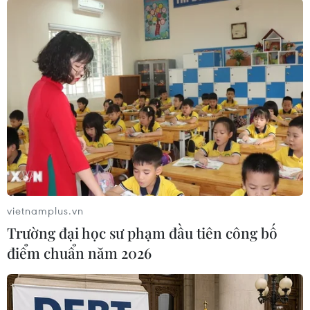
vietnamplus.vn
#Không quân Việt Nam
#Trực thăng
#Điện Biên
Trường đại học sư phạm đầu tiên công bố
Điện Biên
điểm chuẩn năm 2026
Theo dõi VietnamPlus