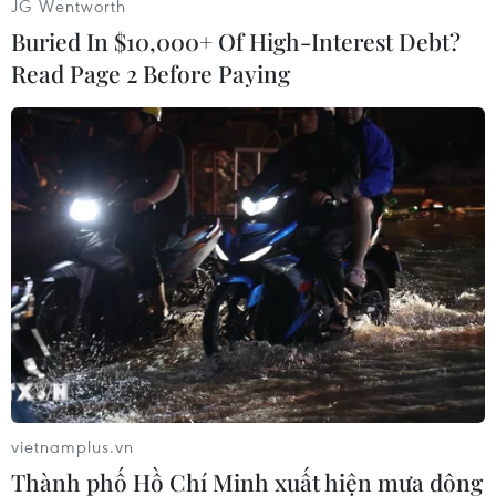
JG Wentworth
Buried In $10,000+ Of High-Interest Debt?
Read Page 2 Before Paying
Trực thăng của Không quân Việt Nam hạ cánh tại Sân bay Điện
Biên. (Ảnh: Xuân Tư/TTXVN)
vietnamplus.vn
Trực thăng của Không quân Việt Nam hạ cánh tại Sân bay Điện
Thành phố Hồ Chí Minh xuất hiện mưa dông
Biên. (Ảnh: Xuân Tư/TTXVN)