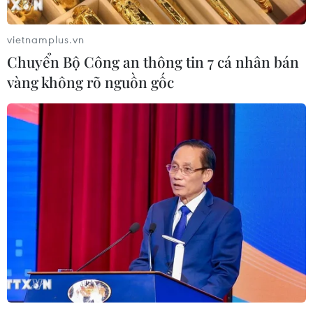
Tổng duyệt diễu binh, diễu hành Lễ kỷ niệm 70 năm
Chiến thắng Điện Biên Phủ.
vietnamplus.vn
Chuyển Bộ Công an thông tin 7 cá nhân bán
TIN CÙNG CHUYÊN MỤC
vàng không rõ nguồn gốc
Tổng Bí thư, Chủ tịch nước
Tô Lâm bắt đầu thăm cấp Nhà nước
tới Australia
09/08/2026 12:18
Chủ tịch Quốc hội hội kiến
Tổng Bí thư, Chủ tịch nước Lào
Thongloun Sisoulith
09/08/2026 09:32
Chủ tịch Quốc hội Trần