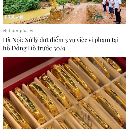
vietnamplus.vn
Hà Nội: Xử lý dứt điểm 3 vụ việc vi phạm tại
hồ Đồng Đò trước 30/9
Tổng duyệt diễu binh, diễu hành
kỷ niệm 70 năm Chiến thắng Điện Biên
Phủ
17/04/2024 06:22
Sáng 17/4, tại Trung tâm Huấn luyện quân sự quốc gia
4 (xã Đồng Tâm, huyện Mỹ Đức, Hà Nội) diễn ra buổi