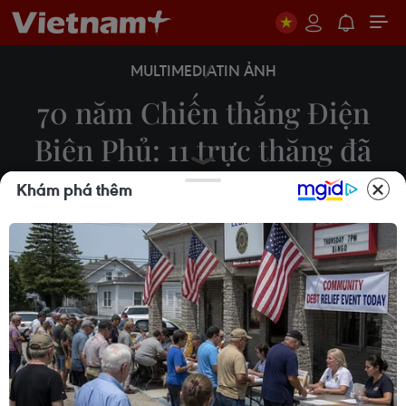
MULTIMEDIA
TIN ẢNH
70 năm Chiến thắng Điện
Biên Phủ: 11 trực thăng đã
tới sân bay Điện Biên
Khám phá thêm
19/04/2024 09:26
Sáng 19/4, 11 chiếc trực thăng của Không quân
Việt Nam đã có mặt tại sân bay Điện Biên để
chuẩn bị tham gia diễu binh, diễu hành trong Lễ kỷ
niệm 70 năm Chiến thắng Điện Biên Phủ.