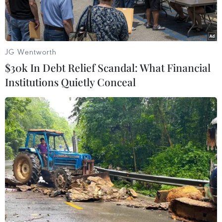
JG Wentworth
$30k In Debt Relief Scandal: What Financial
Institutions Quietly Conceal
Trực thăng của Không quân Việt Nam trên bầu trời Điện Biên.
(Ảnh: Xuân Tư/TTXVN)