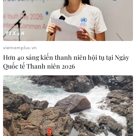
06/08/2026 09:40
Hà Nội tăng tốc thi công
đường Vành đai 1 đoạn Hoàng Cầu-
Voi Phục
vietnamplus.vn
06/08/2026 09:07
Hơn 40 sáng kiến thanh niên hội tụ tại Ngày
Quốc tế Thanh niên 2026
Chủ tịch Quốc hội kiêm Chủ
tịch Hạ viện Thái Lan thăm đền Ngọc
Sơn
06/08/2026 08:09
Tổng Bí thư, Chủ tịch nước
Tô Lâm chủ trì làm việc với Đảng ủy
Chính phủ