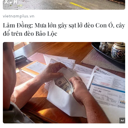
vietnamplus.vn
Lâm Đồng: Mưa lớn gây sạt lở đèo Con Ó, cây
đổ trên đèo Bảo Lộc
Trực thăng hạ cánh trên đường băng của Sân bay Điện Biên.
(Ảnh: Xuân Tư/TTXVN)