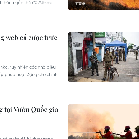
nh hành gần thủ đô Athens
g web cá cược trực
anka, tuy nhiên các nhà điều
ấp phép hoạt động cho chính
g tại Vườn Quốc gia
n cả nước đã bị cháy trong