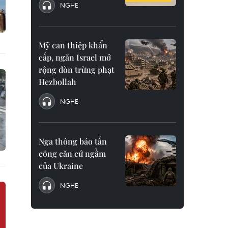
NGHE
Mỹ can thiệp khẩn
cấp, ngăn Israel mở
rộng đòn trừng phạt
Hezbollah
NGHE
Nga thông báo tấn
công căn cứ ngầm
của Ukraine
NGHE