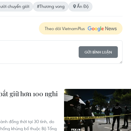
ười chuyển giới
#Thương vong
Ấn Độ
Theo dõi VietnamPlus
GỬI BÌNH LUẬN
bắt giữ hơn 100 nghi
ành đồng thời tại 30 tỉnh, do
Chống khủng bố thuộc Bộ Tổng