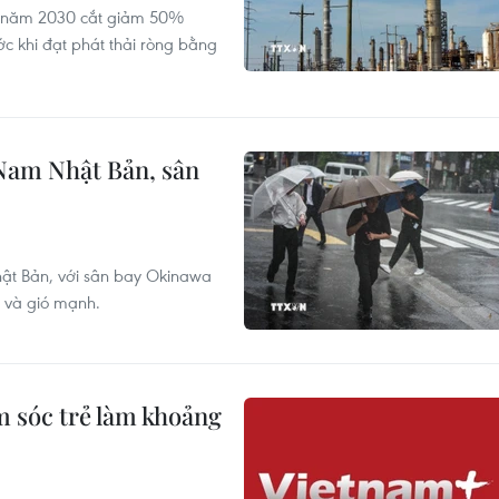
ến năm 2030 cắt giảm 50%
ớc khi đạt phát thải ròng bằng
Nam Nhật Bản, sân
hật Bản, với sân bay Okinawa
t và gió mạnh.
m sóc trẻ làm khoảng