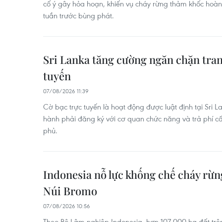
cố ý gây hỏa hoạn, khiến vụ cháy rừng thảm khốc hoà
tuần trước bùng phát.
Sri Lanka tăng cường ngăn chặn tran
tuyến
07/08/2026 11:39
Cờ bạc trực tuyến là hoạt động được luật định tại Sri L
hành phải đăng ký với cơ quan chức năng và trả phí c
phủ.
Indonesia nỗ lực khống chế cháy rừn
Núi Bromo
07/08/2026 10:56
Theo Bộ Lâm nghiệp Indonesia, hơn 107.000 ha đất trê