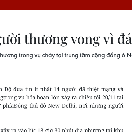
ười thương vong vì đ
 thương trong vụ cháy tại trung tâm cộng đồng ở N
n Độ đưa tin ít nhất 14 người đã thiệt mạng và
trong vụ hỏa hoạn lớn xảy ra chiều tối 20/11 tại
ở phíaĐông thủ đô New Delhi, nơi những người
 xảy ra vào lúc 18 giờ 30 phút địa phương tại khu