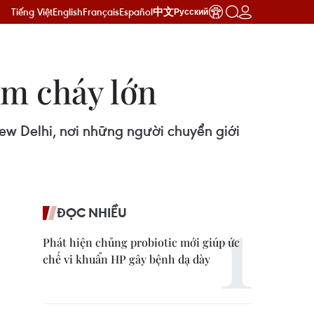
Tiếng Việt
English
Français
Español
中文
Русский
ám cháy lớn
ew Delhi, nơi những người chuyển giới
ĐỌC NHIỀU
Phát hiện chủng probiotic mới giúp ức
chế vi khuẩn HP gây bệnh dạ dày