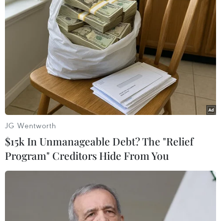
#cướp tiệm vàng
#cây chích điện
#cướp tài sản
#mũ bảo hiểm
An Giang
Theo dõi VietnamPlus
JG Wentworth
$15k In Unmanageable Debt? The "Relief
Program" Creditors Hide From You
TIN LIÊN QUAN