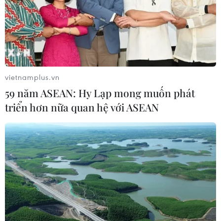
vietnamplus.vn
59 năm ASEAN: Hy Lạp mong muốn phát
triển hơn nữa quan hệ với ASEAN