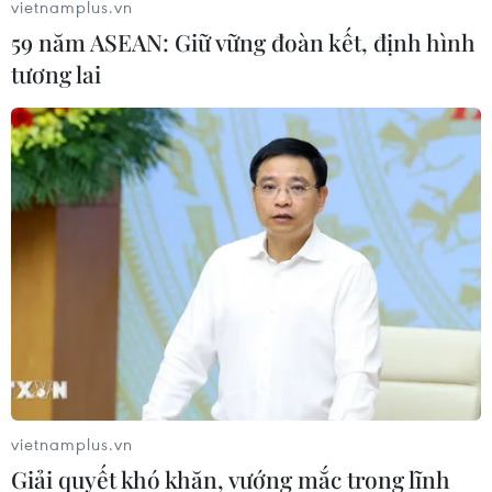
vietnamplus.vn
59 năm ASEAN: Giữ vững đoàn kết, định hình
Bản án nghiêm khắc dành cho ba đối
tương lai
tượng cướp tiệm vàng tại Phú Yên
29/05/2019 13:24
Ba đối tượng táo tợn cướp tiệm vàng Kim Yến Truyền ở
thị trấn Hòa Vinh (huyện Đông Hòa, Phú Yên) lần lượt
lĩnh án tù chung thân, 20 năm và 14 năm tù.
vietnamplus.vn
Giải quyết khó khăn, vướng mắc trong lĩnh