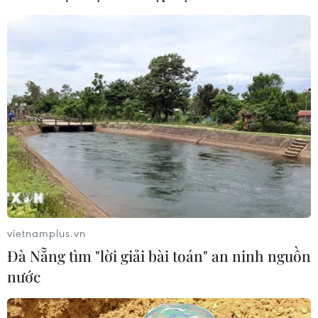
CƠ QUAN CHỦ QUẢN: THÔNG TẤN XÃ VIỆT NAM
Tổng Biên tập: TRẦN TIẾN DUẨN
Phó Tổng Biên tập: NGUYỄN THỊ TÁM, KHÚC THANH
THỦY
Sở hữu trí tuệ
Quy định sử dụng
RSS
Hỗ trợ
vietnamplus.vn
Ngôn ngữ
TTXVN
Đà Nẵng tìm "lời giải bài toán" an ninh nguồn
Dịch vụ tin
Quảng cáo
nước
Liên hệ