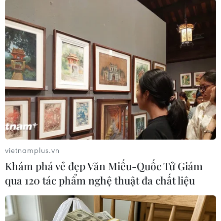
đồng xét xử còn buộc bị cáo bồi thường 50 triệu
đồng cho người bị hại./.
(TTXVN/Vietnam+)
vietnamplus.vn
Khám phá vẻ đẹp Văn Miếu-Quốc Tử Giám
qua 120 tác phẩm nghệ thuật đa chất liệu