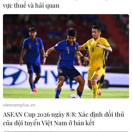
vực thuế và hải quan
Bắt được đối tượng ngang nhiên dùng búa
đập vỡ tủ kính để trộm vàng
30/06/2019 10:04
Cơ quan điều tra đã bắt được đối tượng dùng búa đập
vỡ tủ kính để trộm vàng, tại tiệm vàng trên đường Lý Tự
Trọng, thành phố Buôn Ma Thuột, vào tối 29/6.
vietnamplus.vn
ASEAN Cup 2026 ngày 8/8: Xác định đối thủ
của đội tuyển Việt Nam ở bán kết