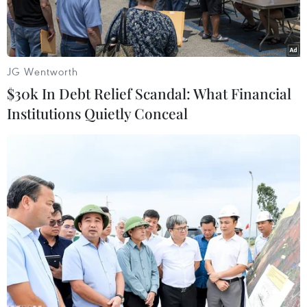
JG Wentworth
$30k In Debt Relief Scandal: What Financial
Institutions Quietly Conceal
Bị cáo Nguyễn Thanh Phương tại phiên tòa sơ thẩm. (Ảnh:
Công Mạo/TTXVN)
Sau một ngày xét xử sơ thẩm, chiều 24/9, Tòa án
nhân dân tỉnh An Giang đã tuyên phạt bị cáo