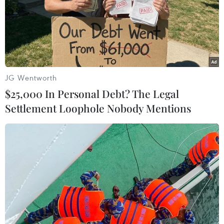
JG Wentworth
$25,000 In Personal Debt? The Legal
Settlement Loophole Nobody Mentions
Bắt giữ đối tượng giả vờ mua vàng rồi
cướp 4 sợi dây chuyền
30/04/2019 10:07
Khi đến tiệm vàng Ngọc Kim Cúc, đối tượng Nguyễn
Thanh Hãn giả vờ mua vàng, sau đó dùng búa đập vỡ