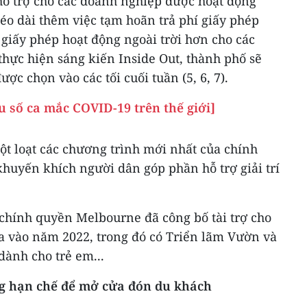
hỗ trợ cho các doanh nghiệp được hoạt động
kéo dài thêm việc tạm hoãn trả phí giấy phép
giấy phép hoạt động ngoài trời hơn cho các
thực hiện sáng kiến Inside Out, thành phố sẽ
c chọn vào các tối cuối tuần (5, 6, 7).
 số ca mắc COVID-19 trên thế giới]
ột loạt các chương trình mới nhất của chính
huyến khích người dân góp phần hỗ trợ giải trí
 chính quyền Melbourne đã công bố tài trợ cho
ra vào năm 2022, trong đó có Triển lãm Vườn và
dành cho trẻ em...
g hạn chế để mở cửa đón du khách