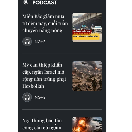
PODCAST
Miền Bắc giảm mưa
từ đêm nay, cuối tuần
chuyển nắng nóng
NGHE
Mỹ can thiệp khẩn
cấp, ngăn Israel mở
rộng đòn trừng phạt
Hezbollah
NGHE
Nga thông báo tấn
công căn cứ ngầm