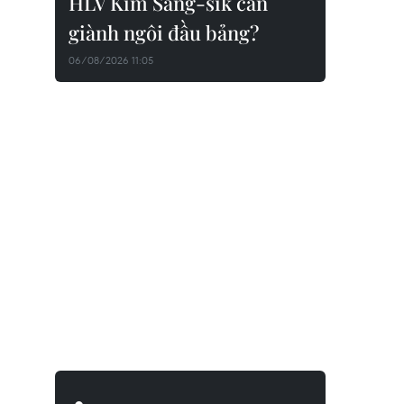
HLV Kim Sang-sik cần
giành ngôi đầu bảng?
06/08/2026 11:05