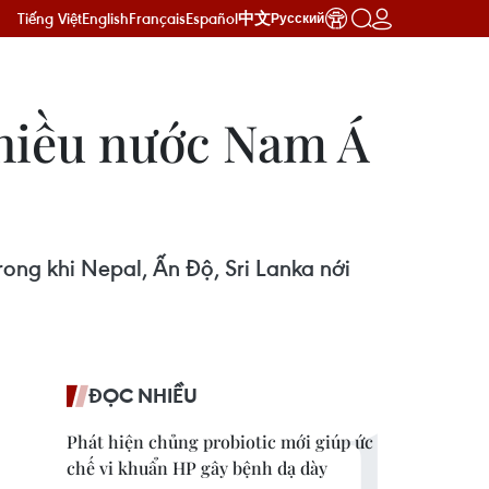
Tiếng Việt
English
Français
Español
中文
Русский
nhiều nước Nam Á
rong khi Nepal, Ấn Độ, Sri Lanka nới
ĐỌC NHIỀU
Phát hiện chủng probiotic mới giúp ức
chế vi khuẩn HP gây bệnh dạ dày