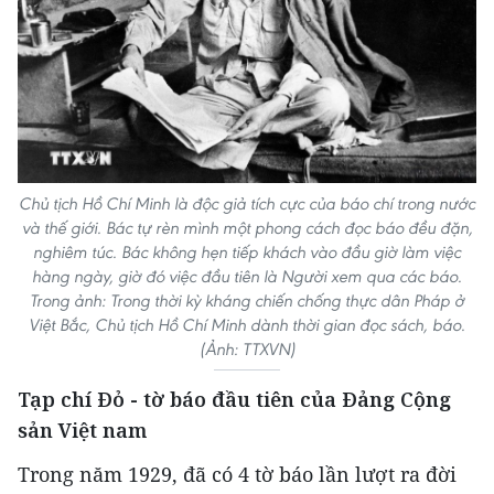
Chủ tịch Hồ Chí Minh là độc giả tích cực của báo chí trong nước
và thế giới. Bác tự rèn mình một phong cách đọc báo đều đặn,
nghiêm túc. Bác không hẹn tiếp khách vào đầu giờ làm việc
hàng ngày, giờ đó việc đầu tiên là Người xem qua các báo.
Trong ảnh: Trong thời kỳ kháng chiến chống thực dân Pháp ở
Việt Bắc, Chủ tịch Hồ Chí Minh dành thời gian đọc sách, báo.
(Ảnh: TTXVN)
Tạp chí Đỏ - tờ báo đầu tiên của Đảng Cộng
sản Việt nam
Trong năm 1929, đã có 4 tờ báo lần lượt ra đời