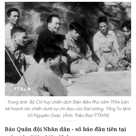
Trong ảnh: Bộ Chỉ huy chiến dịch Điện Biên Phủ năm 1954 bàn
kế hoạch tác chiến dưới sự chỉ đạo của Đại tướng, Tổng Tư lệnh
Võ Nguyên Giáp. (Ảnh: Triệu Đại/TTXVN)
Báo Quân đội Nhân dân - số báo đầu tiên tại