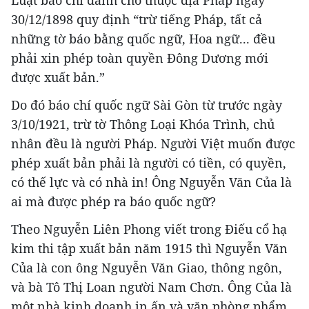
Luật báo chí dành cho thuộc địa Pháp ngày
30/12/1898 quy định “trừ tiếng Pháp, tất cả
những tờ báo bằng quốc ngữ, Hoa ngữ... đều
phải xin phép toàn quyền Đông Dương mới
được xuất bản.”
Do đó báo chí quốc ngữ Sài Gòn từ trước ngày
3/10/1921, trừ tờ Thông Loại Khóa Trình, chủ
nhân đều là người Pháp. Người Việt muốn được
phép xuất bản phải là người có tiền, có quyền,
có thế lực và có nhà in! Ông Nguyễn Văn Của là
ai mà được phép ra báo quốc ngữ?
Theo Nguyễn Liên Phong viết trong Điếu cổ hạ
kim thi tập xuất bản năm 1915 thì Nguyễn Văn
Của là con ông Nguyễn Văn Giao, thông ngôn,
và bà Tô Thị Loan người Nam Chơn. Ông Của là
một nhà kinh doanh in ấn và văn phòng phẩm,