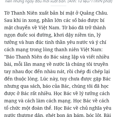
niên những ngày đầu mới xuất bản. (Ảnh: Tư liệu/TTXVN phát)
Tờ Thanh Niên xuất bản bí mật ở Quảng Châu.
Sau khi in xong, phần lớn các số báo được bí
mật chuyển về Việt Nam. Tờ báo đã trở thành
ngọn đuốc soi đường, khơi dậy niềm tin, lý
tưởng và hun đúc tinh thần yêu nước và ý chí
cách mạng trong lòng thanh niên Việt Nam:
"Báo Thanh Niên do Bác sáng lập và viết nhiều
bài, mỗi lần mang về nước là chúng tôi truyền
tay nhau đọc đến nhàu nát, rồi chép đi chép lại
đến thuộc lòng. Lúc này, tuy chưa được gặp Bác
nhưng qua sách, báo của Bác, chúng tôi đã học
được ở Bác rất nhiều. Học Bác về lý tưởng cách
mạng và cách làm cách mạng. Học Bác về cách
tổ chức một đoàn thể. Học Bác về chủ nghĩa yêu
nước thương dân, ghét bọn ăn bám, bóc lột. Bài