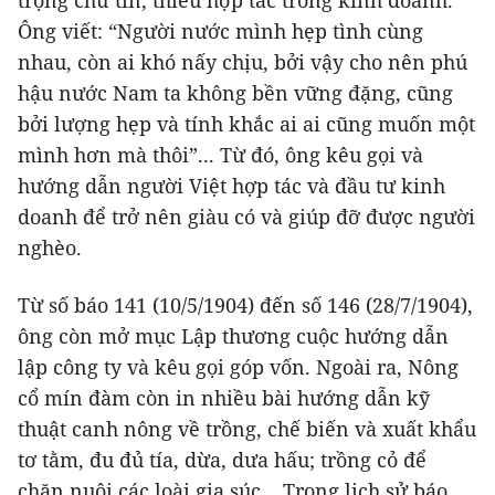
trọng chữ tín, thiếu hợp tác trong kinh doanh.
Ông viết: “Người nước mình hẹp tình cùng
nhau, còn ai khó nấy chịu, bởi vậy cho nên phú
hậu nước Nam ta không bền vững đặng, cũng
bởi lượng hẹp và tính khắc ai ai cũng muốn một
mình hơn mà thôi”... Từ đó, ông kêu gọi và
hướng dẫn người Việt hợp tác và đầu tư kinh
doanh để trở nên giàu có và giúp đỡ được người
nghèo.
Từ số báo 141 (10/5/1904) đến số 146 (28/7/1904),
ông còn mở mục Lập thương cuộc hướng dẫn
lập công ty và kêu gọi góp vốn. Ngoài ra, Nông
cổ mín đàm còn in nhiều bài hướng dẫn kỹ
thuật canh nông về trồng, chế biến và xuất khẩu
tơ tằm, đu đủ tía, dừa, dưa hấu; trồng cỏ để
chăn nuôi các loài gia súc… Trong lịch sử báo