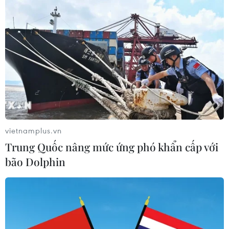
kinh tế biển Việt Nam
07/08/2026 08:14
Giá vàng hướng tới tuần tăng mạnh
nhất kể từ tháng 1/2026
07/08/2026 08:14
vietnamplus.vn
Hạn hán nghiêm trọng đe dọa "huyết
Trung Quốc nâng mức ứng phó khẩn cấp với
mạch" kinh tế châu Âu
bão Dolphin
07/08/2026 07:58
Để trái sầu riêng đáp ứng yêu cầu
xuất khẩu bền vững