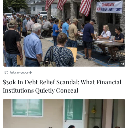
Phương Thảo (TTXVN/Vietnam+)
JG Wentworth
$30k In Debt Relief Scandal: What Financial
Institutions Quietly Conceal
#Libya
#Arập Xêút
#Giá dầu
#Bạo lực
#OPEC
#IEA
Libya