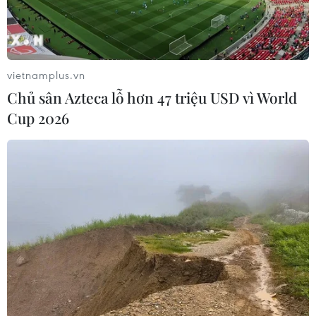
07/08/2026 02:21
Xem thêm
vietnamplus.vn
Chủ sân Azteca lỗ hơn 47 triệu USD vì World
Cup 2026
CƠ QUAN CHỦ QUẢN: THÔNG TẤN XÃ VIỆT NAM
Tổng Biên tập: TRẦN TIẾN DUẨN
Phó Tổng Biên tập: NGUYỄN THỊ TÁM, KHÚC THANH
THỦY
Sở hữu trí tuệ
Quy định sử dụng
RSS
Hỗ trợ