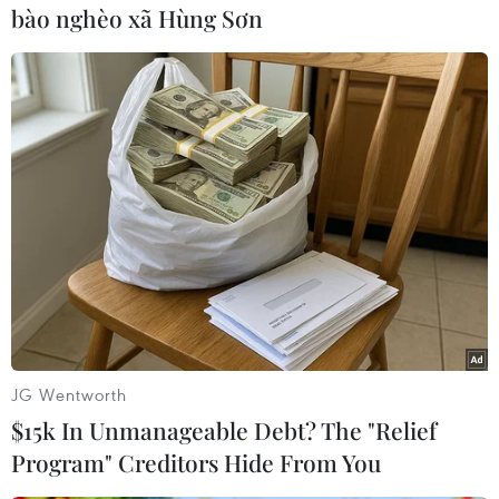
Và đến chiều 9/3 tại Singapore, giá dầu ngọt nhẹ
bào nghèo xã Hùng Sơn
giao tháng Tư tới tiếp tụcgiảm 67 xu xuống
104,35 USD/thùng; còn giá dầu Brent cùng kỳ
hạn giảm 76 xuxuống 112,30 USD/thùng.
Tuy nhiên, giới giao dịch hiện nay rõ ràng vẫn
chưa hết lo ngại về tình hìnhchính trị ở nhiều
nước Arập, trong đó có cả Arập Xêút.
David Hufton, thuộc công ty môi giới PVM, cho
rằng ngay cả khi tình hình ởTrung Đông trở lại
bình thường, tác động của những rối loạn hiện
nay trong trunghạn sẽ hạn chế đà đi xuống của
JG Wentworth
giá dầu và nếu nguồn cung từ một nước sản
$15k In Unmanageable Debt? The "Relief
xuấtkhác bị gián đoạn hoặc thậm chí là chỉ cần
Program" Creditors Hide From You
một nguy cơ, giá dầu sẽ nhanh chóngvượt