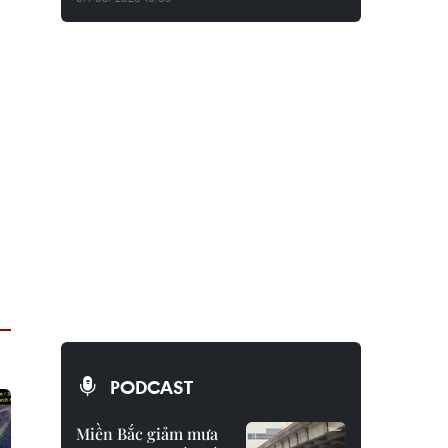
PODCAST
Miền Bắc giảm mưa