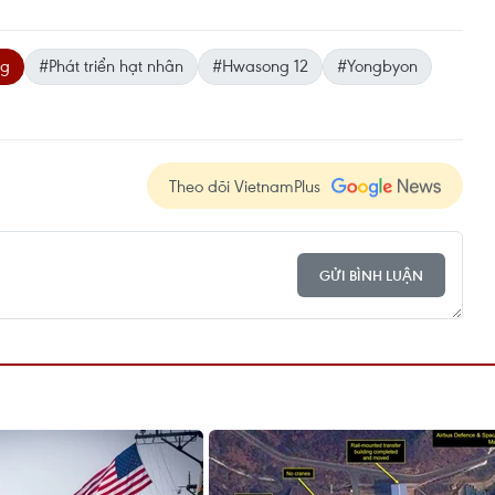
ng
#Phát triển hạt nhân
#Hwasong 12
#Yongbyon
Theo dõi VietnamPlus
GỬI BÌNH LUẬN