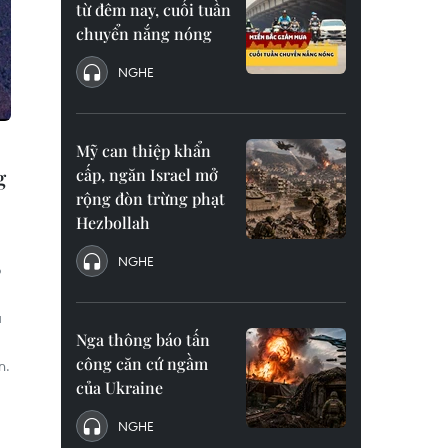
từ đêm nay, cuối tuần
chuyển nắng nóng
NGHE
Mỹ can thiệp khẩn
g
cấp, ngăn Israel mở
rộng đòn trừng phạt
Hezbollah
NGHE
ó
à
Nga thông báo tấn
công căn cứ ngầm
n.
của Ukraine
NGHE