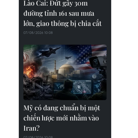
Lào Cai: Đứt gãy 30m
đường tỉnh 161 sau mưa
lớn, giao thông bị chia cắt
07/08/2026 10:08
Mỹ có đang chuẩn bị một
chiến lược mới nhằm vào
Iran?
07/08/2026 10:08