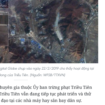
Digital Globe chụp vào ngày 22/2/2019 cho thấy hoạt động tại
ng của Triều Tiên. (Nguồn: WFSB/TTXVN)
huyên gia thuộc Ủy ban trừng phạt Triều Tiên
Triều Tiên vẫn đang tiếp tục phát triển và thử
 đạo tại các nhà máy hay sân bay dân sự.