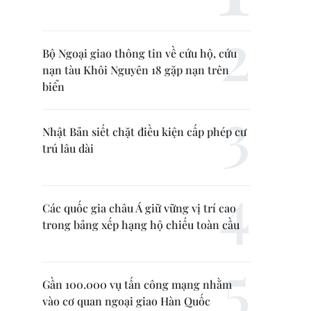
Bộ Ngoại giao thông tin về cứu hộ, cứu
nạn tàu Khôi Nguyên 18 gặp nạn trên
biển
Nhật Bản siết chặt điều kiện cấp phép cư
trú lâu dài
Các quốc gia châu Á giữ vững vị trí cao
trong bảng xếp hạng hộ chiếu toàn cầu
Gần 100.000 vụ tấn công mạng nhằm
vào cơ quan ngoại giao Hàn Quốc