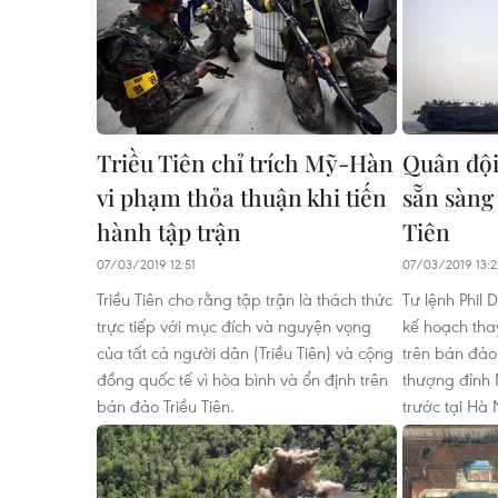
Triều Tiên chỉ trích Mỹ-Hàn
Quân đội
vi phạm thỏa thuận khi tiến
sẵn sàng
hành tập trận
Tiên
07/03/2019 12:51
07/03/2019 13:2
Triều Tiên cho rằng tập trận là thách thức
Tư lệnh Phil 
trực tiếp với mục đích và nguyện vọng
kế hoạch thay
của tất cả người dân (Triều Tiên) và cộng
trên bán đảo 
đồng quốc tế vì hòa bình và ổn định trên
thượng đỉnh M
bán đảo Triều Tiên.
trước tại Hà 