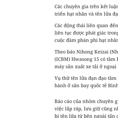
Các chuyên gia trên kết luậ
triển hạt nhân và tên lửa đ
Các động thái liên quan đến
liên tục được phát giác tron
cuộc đàm phán phi hạt nhâ
Theo báo Nihong Keizai (Nhậ
(ICBM) Hwasong 15 có tầm b
máy sản xuất xe tải ở ngoại
Vụ thử tên lửa đạn đạo tầm
hành ở sân bay quốc tế Bìn
Báo cáo của nhóm chuyên gi
việc lắp ráp, lưu giữ cũng 
bị tên lửa từ bên ngoài tấn 