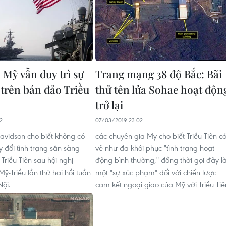
 Mỹ vẫn duy trì sự
Trang mạng 38 độ Bắc: Bãi
 trên bán đảo Triều
thử tên lửa Sohae hoạt độn
trở lại
2
07/03/2019 23:02
Davidson cho biết không có
các chuyên gia Mỹ cho biết Triều Tiên c
 đổi tình trạng sẵn sàng
vẻ như đã khôi phục "tình trạng hoạt
Triều Tiên sau hội nghị
động bình thường," đồng thời gọi đây l
ỹ-Triều lần thứ hai hồi tuần
một "sự xúc phạm" đối với chiến lược
Nội.
cam kết ngoại giao của Mỹ với Triều Tiê