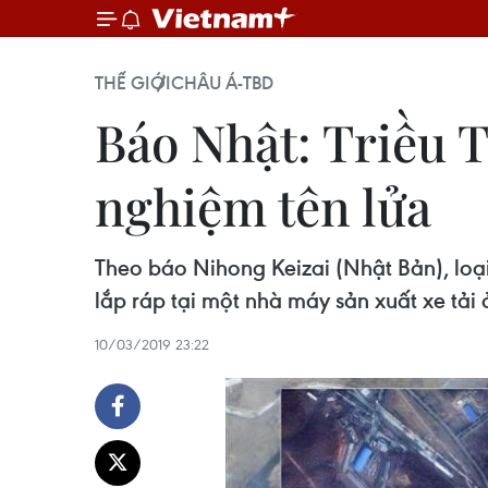
THẾ GIỚI
CHÂU Á-TBD
Báo Nhật: Triều T
nghiệm tên lửa
Theo báo Nihong Keizai (Nhật Bản), loạ
lắp ráp tại một nhà máy sản xuất xe tải
10/03/2019 23:22