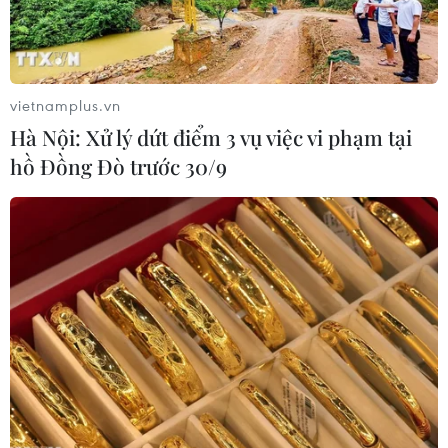
Trung Quốc nâng mức ứng phó khẩn
cấp với bão Dolphin
08/08/2026 07:10
vietnamplus.vn
Hà Nội: Xử lý dứt điểm 3 vụ việc vi phạm tại
hồ Đồng Đò trước 30/9
Điện Biên từng bước hình thành thị
trường tín chỉ carbon rừng
08/08/2026 06:50
Nghệ An: Lũ cuốn cầu tạm trên sông
Nậm Nơn khiến 3 bản ở xã Mỹ Lý bị
chia cắt
08/08/2026 06:36