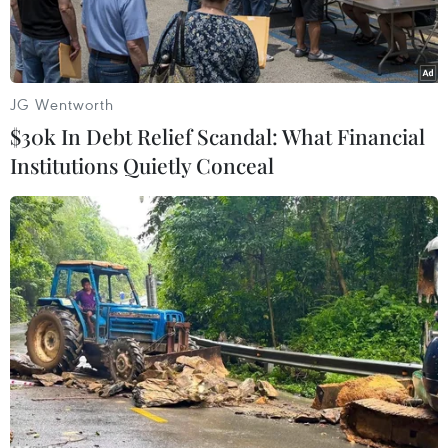
Bắc; 115,1độ Kinh Đông, cách quần đảo Trường
Sa khoảng 400km về phía Đông ĐôngBắc. Sức
gió mạnh nhất vùng gần tâm bão mạnh cấp 8
(tức là từ 62 đến 74km một giờ), giật cấp 9, cấp
JG Wentworth
10.
$30k In Debt Relief Scandal: What Financial
Institutions Quietly Conceal
Dự báo trong 24giờ tới, bão di chuyển theo
hướng giữa Tây và Tây Tây Nam mỗi giờ điđược
khoảng 25km. Đến 16 giờ ngày 19/12, vị trí tâm
bão ở vào khoảng 8,5độ Vĩ Bắc; 109,8 độ Kinh
Đông, trên khu vực phía Tây quần đảo
TrườngSa, cách Côn Đảo khoảng 350km về phía
Đông. Sức gió mạnh nhất vùng gầntâm bão
mạnh cấp 8 (tức là từ 62 đến 74km một giờ), giật
cấp 9, cấp 10.