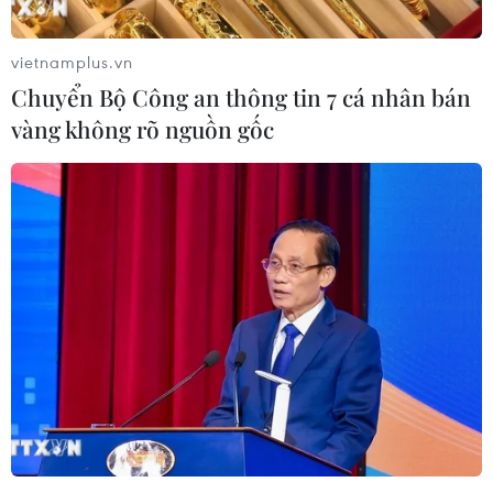
An Giang: Các bãi rác quá tải trong
khi dự án xử lý tập trung chậm tiến
vietnamplus.vn
độ
Chuyển Bộ Công an thông tin 7 cá nhân bán
08/08/2026 05:39
vàng không rõ nguồn gốc
Đà Nẵng tìm "lời giải bài toán" an
ninh nguồn nước
08/08/2026 05:05
Sơn La công bố tình huống khẩn cấp
về thiên tai với hai xã Muổi Nọi, Nậm
Lầu
08/08/2026 03:53