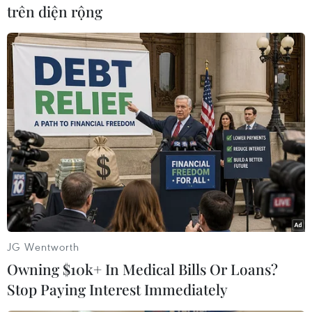
trên diện rộng
#Bão số 7
#Bão Washi
#Áp thấp nhiệt đới
#Suy yếu
JG Wentworth
Theo dõi VietnamPlus
Owning $10k+ In Medical Bills Or Loans?
Stop Paying Interest Immediately