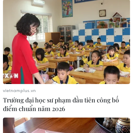
TIN CÙNG CHUYÊN MỤC
Thành phố Hồ Chí Minh xuất hiện
mưa dông trên diện rộng
09/08/2026 13:14
Hà Nội: Xử lý dứt điểm 3 vụ việc vi
phạm tại hồ Đồng Đò trước 30/9
vietnamplus.vn
09/08/2026 12:49
Trường đại học sư phạm đầu tiên công bố
điểm chuẩn năm 2026
Quảng Trị: Mưa lớn gây ngập cục bộ,
tiềm ẩn nguy cơ lũ quét, sạt lở đất