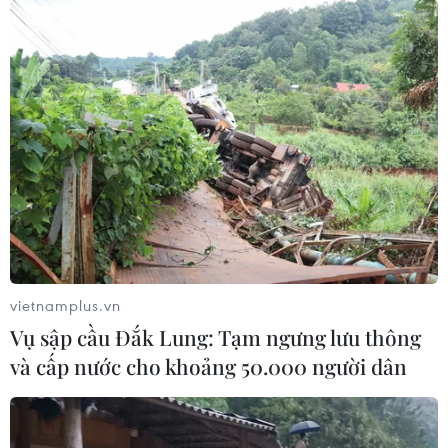
2020.
vietnamplus.vn
Vụ sập cầu Đắk Lung: Tạm ngưng lưu thông
và cấp nước cho khoảng 50.000 người dân
Giảm nghèo ở Thành phố Hồ Chí Minh:
Đảm bảo toàn diện và bền vững
26/10/2020 13:00