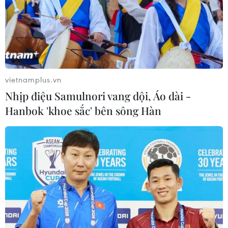
vietnamplus.vn
Nhịp điệu Samulnori vang dội, Áo dài -
Hanbok 'khoe sắc' bên sông Hàn