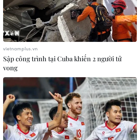
vietnamplus.vn
Sập công trình tại Cuba khiến 2 người tử
vong
#Báo Tin tức
#Đồng hành cùng vùng khó
#Thanh Hóa
#Bá Thước
#Huyện miền núi
#Phụ nữ nghèo
Thanh Hóa