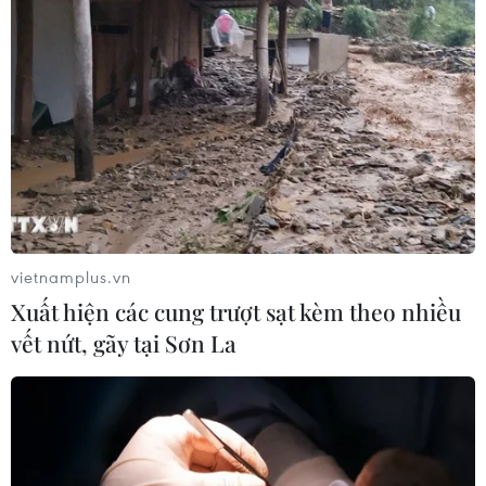
Thành phố Hồ Chí Minh đã liên tục thực hiện hoàn
thành vượt mức chỉ tiêu giảm nghèo hằng năm, kéo
giảm đáng kể các thiếu hụt về dịch vụ xã hội cơ bản
của hộ nghèo, hộ cận nghèo.
vietnamplus.vn
Xuất hiện các cung trượt sạt kèm theo nhiều
vết nứt, gãy tại Sơn La