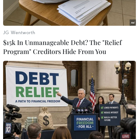
Hóa.
JG Wentworth
$15k In Unmanageable Debt? The "Relief
Program" Creditors Hide From You
Bà Ninh Hồng Nga, Tổng Biên tập Báo Tin tức trao quà của
chương trình "Đồng hành cùng vùng khó" cho chị em phụ nữ
nghèo xã Điền Quang, huyện Bá Thước. (Ảnh: Hoa Mai/TTXVN)
Nối tiếp chuỗi hoạt động thuộc chương trình