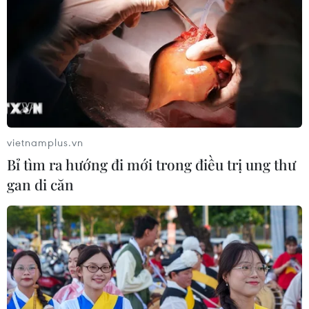
vietnamplus.vn
Bỉ tìm ra hướng đi mới trong điều trị ung thư
gan di căn