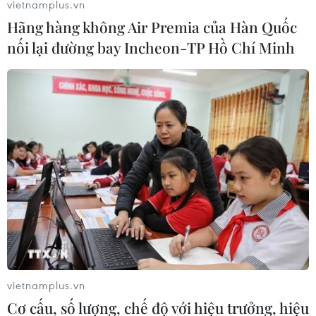
vietnamplus.vn
Hãng hàng không Air Premia của Hàn Quốc
nối lại đường bay Incheon-TP Hồ Chí Minh
Hà Nội nỗ lực vì người nghèo, không để ai
bị bỏ lại phía sau
07/10/2020 11:00
Hà Nội đã hoàn thành chỉ tiêu giảm tỷ lệ hộ nghèo
trước thời hạn 2 năm, cơ bản không còn hộ nghèo gặp
khó khăn về nhà ở, không còn xã, thôn đặc biệt khó
khăn, đời sống nhân dân ngày càng cải thiện.
vietnamplus.vn
Cơ cấu, số lượng, chế độ với hiệu trưởng, hiệu