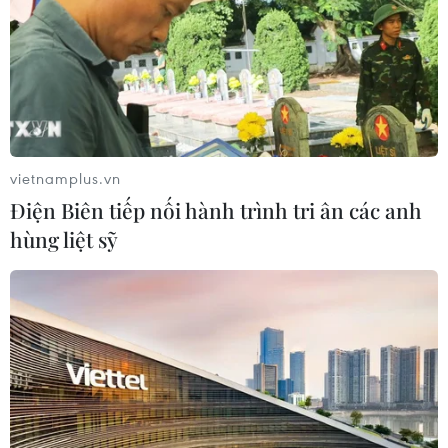
50.000 người dân
07/08/2026 05:33
Phó Chủ tịch nước: Đánh giá thi đua
theo kết quả, sản phẩm và hiệu quả
thực tế
vietnamplus.vn
07/08/2026 05:03
Điện Biên tiếp nối hành trình tri ân các anh
hùng liệt sỹ
Kiểm soát rác thải từ nguồn - Giải
pháp bảo vệ kênh rạch TP Hồ Chí
Minh trong mùa mưa
07/08/2026 04:47
Khắc phục “thẻ vàng” IUU ở Vĩnh
Long: Siết chặt quản lý nghề cá