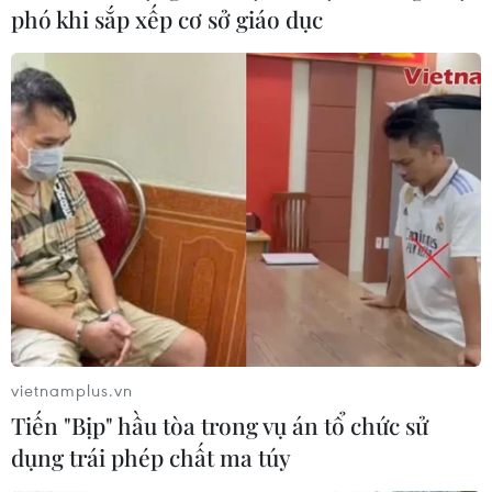
phó khi sắp xếp cơ sở giáo dục
Chương trình Cả nước chung tay
vì người nghèo năm 2020
17/10/2020 14:47
vietnamplus.vn
Tối 17/10/2020, tại Hà Nội, Thủ tướng Nguyễn Xuân
Tiến "Bịp" hầu tòa trong vụ án tổ chức sử
Phúc và Chủ tịch Quốc hội Nguyễn Thị Kim Ngân dự
dụng trái phép chất ma túy
Chương trình "Cả nước chung tay vì người nghèo" năm