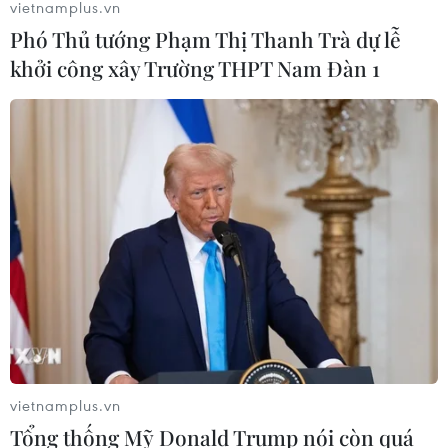
vietnamplus.vn
Phó Thủ tướng Phạm Thị Thanh Trà dự lễ
khởi công xây Trường THPT Nam Đàn 1
TIN CÙNG CHUYÊN MỤC
vietnamplus.vn
Tổng thống Mỹ Donald Trump nói còn quá