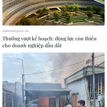
07/08/2026 04:41
Miền Bắc giảm mưa từ đêm
nay, cuối tuần chuyển nắng nóng
vietnamplus.vn
07/08/2026 04:41
Thưởng vượt kế hoạch: động lực còn thiếu
cho doanh nghiệp dẫn dắt
Tiến "Bịp" hầu tòa trong vụ
án tổ chức sử dụng trái phép chất ma
túy
07/08/2026 04:40
Cần xử lý dứt điểm việc tập kết gỗ ở
hành lang an toàn giao thông Quốc
lộ 22B