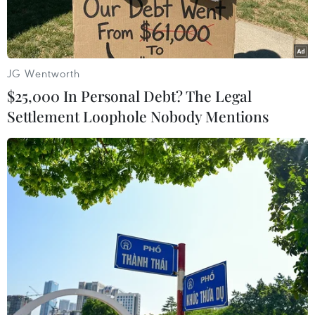
JG Wentworth
$25,000 In Personal Debt? The Legal
Settlement Loophole Nobody Mentions
Thủ tướng Nguyễn Xuân Phúc và Chủ tịch Quốc hội Nguyễn Thị
Kim Ngân với các đại biểu dự Chương trình. (Ảnh: Doãn
Tấn/TTXVN)