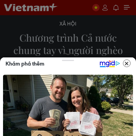
XÃ HỘI
Chương trình Cả nước
chung tay vì người nghèo
năm 2020
Khám phá thêm
17/10/2020 14:47
Tối 17/10/2020, tại Hà Nội, Thủ tướng Nguyễn
Xuân Phúc và Chủ tịch Quốc hội Nguyễn Thị Kim
Ngân dự Chương trình "Cả nước chung tay vì
người nghèo" năm 2020.