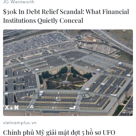
JG Wentworth
$30k In Debt Relief Scandal: What Financial
Institutions Quietly Conceal
Thủ tướng Nguyễn Xuân Phúc và Chủ tịch Quốc hội Nguyễn Thị
Kim Ngân với các đại biểu dự Chương trình. (Ảnh: Doãn
Tấn/TTXVN)
vietnamplus.vn
Chính phủ Mỹ giải mật đợt 5 hồ sơ UFO