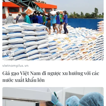
Thời tiết ngày 9/8: Bắc Bộ và Trung
Bộ ngày nắng nóng, Nam Bộ có mưa
dông
08/08/2026 23:08
Xe tải va chạm xe máy tại Đắk Lắk
làm hai người thương vong
08/08/2026 14:58
vietnamplus.vn
Giá gạo Việt Nam đi ngược xu hướng với các
nước xuất khẩu lớn
Chuyển Bộ Công an thông tin 7 cá
nhân bán vàng không rõ nguồn gốc
08/08/2026 14:37