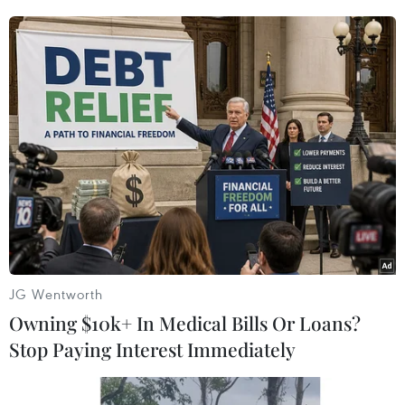
Thủ tướng Nguyễn Xuân Phúc và Chủ tịch Quốc hội Nguyễn Thị
Kim Ngân với các đại biểu dự Chương trình. (Ảnh: Doãn
Tấn/TTXVN)
JG Wentworth
Owning $10k+ In Medical Bills Or Loans?
Stop Paying Interest Immediately