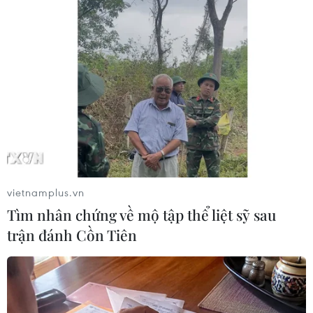
Thủ tướng Nguyễn Xuân Phúc và Chủ tịch Quốc hội Nguyễn Thị
Kim Ngân với các đại biểu dự Chương trình. (Ảnh: Doãn
Tấn/TTXVN)
vietnamplus.vn
Tìm nhân chứng về mộ tập thể liệt sỹ sau
trận đánh Cồn Tiên
Thủ tướng Nguyễn Xuân Phúc và Chủ tịch Quốc hội Nguyễn Thị
Kim Ngân với các đại biểu dự Chương trình. (Ảnh: Doãn