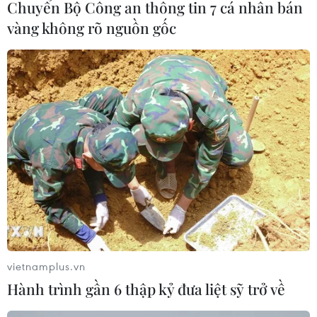
Chuyển Bộ Công an thông tin 7 cá nhân bán
vàng không rõ nguồn gốc
CƠ QUAN CHỦ QUẢN: THÔNG TẤN XÃ VIỆT NAM
Tổng Biên tập: TRẦN TIẾN DUẨN
Phó Tổng Biên tập: NGUYỄN THỊ TÁM, KHÚC THANH
THỦY
Sở hữu trí tuệ
Quy định sử dụng
RSS
Hỗ trợ
Ngôn ngữ
TTXVN
vietnamplus.vn
Dịch vụ tin
Quảng cáo
Hành trình gần 6 thập kỷ đưa liệt sỹ trở về
Liên hệ