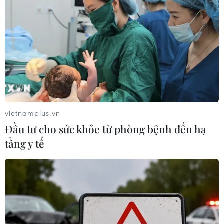
Olympic Trí tuệ nhân
tạo quốc tế 2026: 7/8 học sinh Việt
Nam đoạt huy chương
08/08/2026 14:24
Áp thấp nhiệt đới đã suy yếu thành
một vùng áp thấp
vietnamplus.vn
08/08/2026 14:19
Đầu tư cho sức khỏe từ phòng bệnh đến hạ
tầng y tế
Thứ trưởng Phan Thị Thắng thăm,
động viên lực lượng tìm kiếm hài cốt
liệt sĩ tại Công viên Lê Thị Riêng
08/08/2026 14:12