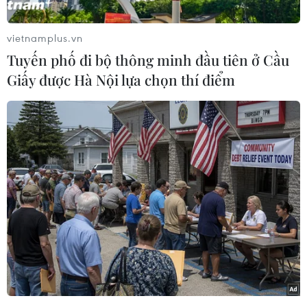
vietnamplus.vn
Tuyến phố đi bộ thông minh đầu tiên ở Cầu
Giấy được Hà Nội lựa chọn thí điểm
Thủ tướng Nguyễn Xuân Phúc và Chủ tịch Quốc hội Nguyễn Thị
Kim Ngân với các đại biểu dự Chương trình. (Ảnh: Doãn
Tấn/TTXVN)