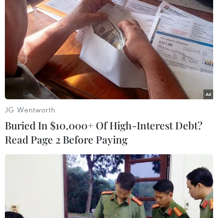
Tấn/TTXVN)
JG Wentworth
Buried In $10,000+ Of High-Interest Debt?
Read Page 2 Before Paying
Thủ tướng Nguyễn Xuân Phúc và Chủ tịch Quốc hội Nguyễn Thị
Kim Ngân với các đại biểu dự Chương trình. (Ảnh: Doãn