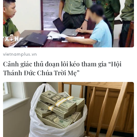
Tấn/TTXVN)
vietnamplus.vn
Cảnh giác thủ đoạn lôi kéo tham gia “Hội
Thánh Đức Chúa Trời Mẹ”
Thủ tướng Nguyễn Xuân Phúc và Chủ tịch Quốc hội Nguyễn Thị
Kim Ngân với các đại biểu dự Chương trình. (Ảnh: Doãn
Tấn/TTXVN)
(TTXVN/Vietnam+)