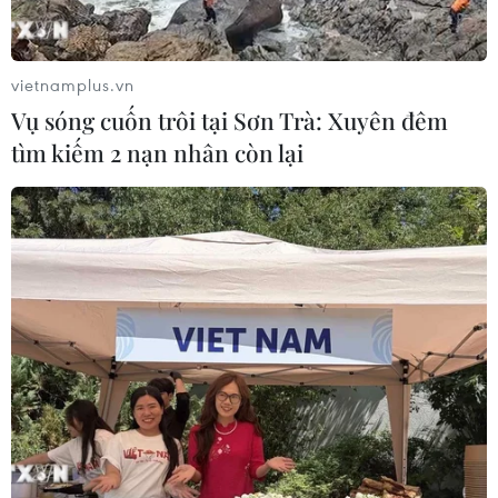
vietnamplus.vn
TIN CÙNG CHUYÊN MỤC
Vụ sóng cuốn trôi tại Sơn Trà: Xuyên đêm
tìm kiếm 2 nạn nhân còn lại
Cứu sống trẻ sinh cực non 25 tuần
thai, nặng gần 700 gram
09/08/2026 04:44
Mưa lớn gây ngập cục bộ, chia cắt
một số khu vực miền núi Quảng Trị
09/08/2026 04:35
Giáo dục trước thềm năm học mới: