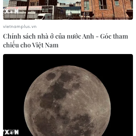
động nhằm lật đổ chính quyền nhân
dân
07/08/2026 13:51
vietnamplus.vn
Chính sách nhà ở của nước Anh - Góc tham
Bảo mẫu tại cơ sở mầm non thừa
chiếu cho Việt Nam
nhận hành vi bạo hành hai trẻ
07/08/2026 12:27
Phát hiện đối tượng tàng trữ trái
phép vũ khí quân dụng
07/08/2026 12:25
Tây Ninh cảnh báo giả mạo cơ quan
đăng ký kinh doanh để lừa đảo