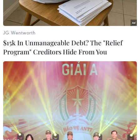
JG Wentworth
$15k In Unmanageable Debt? The "Relief
Program" Creditors Hide From You
Các đối tượng trong vụ mâu thuẫn giao thông chém thương
vong 2 người tại Bình Dương. (Ảnh: TTXVN phát)
Ngày 14/2, Cảnh sát hình sự, Công an tỉnh Bình
Dương phối hợp với Công an thành phố Thuận