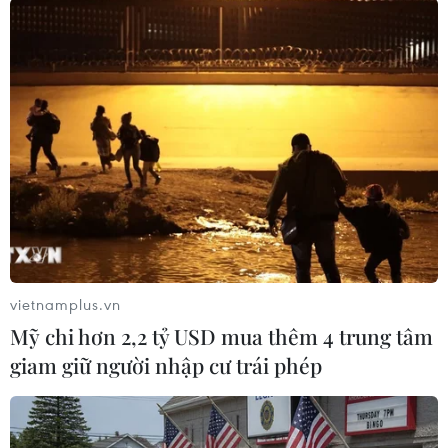
Tp. Hồ Chí Minh
Theo dõi VietnamPlus
TIN LIÊN QUAN
vietnamplus.vn
Mỹ chi hơn 2,2 tỷ USD mua thêm 4 trung tâm
giam giữ người nhập cư trái phép