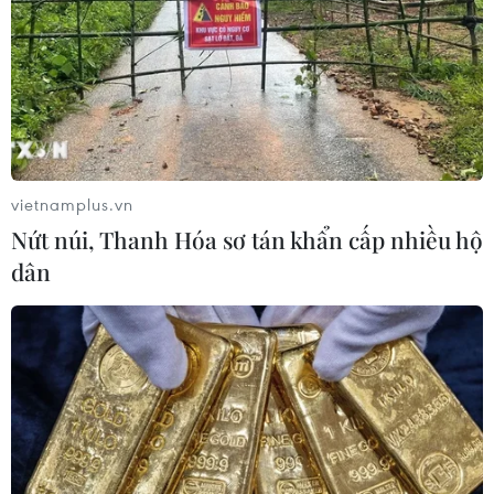
vietnamplus.vn
Nứt núi, Thanh Hóa sơ tán khẩn cấp nhiều hộ
dân