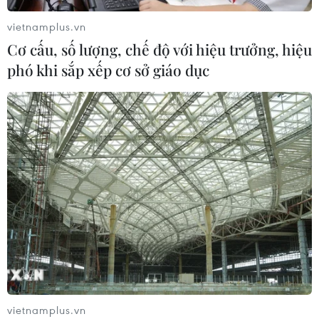
vietnamplus.vn
Cơ cấu, số lượng, chế độ với hiệu trưởng, hiệu
phó khi sắp xếp cơ sở giáo dục
CƠ QUAN CHỦ QUẢN: THÔNG TẤN XÃ VIỆT NAM
Tổng Biên tập: TRẦN TIẾN DUẨN
Phó Tổng Biên tập: NGUYỄN THỊ TÁM, KHÚC THANH
THỦY
Sở hữu trí tuệ
Quy định sử dụng
RSS
Hỗ trợ
Ngôn ngữ
TTXVN
Dịch vụ tin
Quảng cáo
Liên hệ
vietnamplus.vn