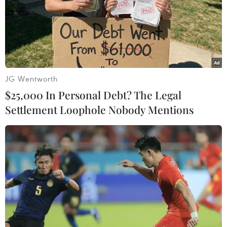
JG Wentworth
$25,000 In Personal Debt? The Legal
Settlement Loophole Nobody Mentions
Bắt giữ kịp thời nhóm 46 thanh thiếu niên
mang hung khí đi đánh nhau
05/02/2023 04:54
Lực lượn chức năng tại thành phố Rạch Giá, tỉnh Kiên