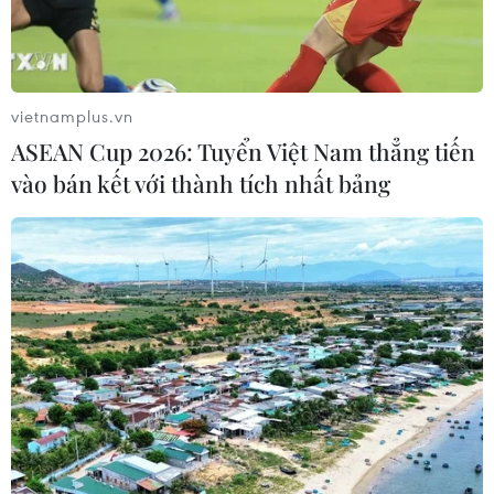
Giang đã vây bắt được 46 đối tượng, thu giữ 27 cây
dao, kiếm, rựa, chĩa ba mũi và một thùng bom xăng tự
chế.
vietnamplus.vn
ASEAN Cup 2026: Tuyển Việt Nam thẳng tiến
vào bán kết với thành tích nhất bảng
Đắk Nông: Bắt giữ đối tượng dùng súng