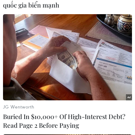
quốc gia biển mạnh
(TTXVN/Vietnam+)
JG Wentworth
Buried In $10,000+ Of High-Interest Debt?
#Công an tỉnh Bình Dương
#Va chạm giao thông
Read Page 2 Before Paying
#Cấp cứu
#Lực lượng Công an
Bình Dương