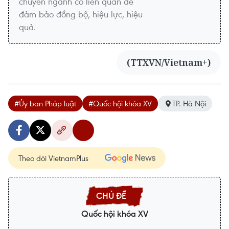
chuyên ngành có liên quan để
đảm bảo đồng bộ, hiệu lực, hiệu
quả.
(TTXVN/Vietnam+)
#Ủy ban Pháp luật
#Quốc hội khóa XV
TP. Hà Nội
Theo dõi VietnamPlus
Quốc hội khóa XV