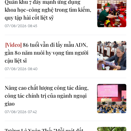
Quân khu 7 đẩy mạnh ứng dụng
khoa học-công nghệ trong tìm kiếm,
quy tập hài cốt liệt sỹ
07/08/2026 08:45
86 tuổi vẫn đi lấy mẫu ADN,
gần 80 năm nuôi hy vọng tìm người
cậu liệt sĩ
07/08/2026 08:40
Nâng cao chất lượng công tác đảng,
công tác chính trị của ngành ngoại
giao
07/08/2026 07:42
Tướng Lê Xuân Thế: "Mỗi mét đất