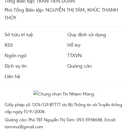
Tổng Biên tập: TRẦN TIẾN DUẨN
Phó Tổng Biên tập: NGUYỄN THỊ TÁM, KHÚC THANH
THỦY
Sở hữu trí tuệ
Quy định sử dụng
RSS
Hỗ trợ
Ngôn ngữ
TTXVN
Dịch vụ tin
Quảng cáo
Liên hệ
Giấy phép số: 1374/GP-BTTTT do Bộ Thông tin và Truyền thông
cấp ngày 11/9/2008.
Quảng cáo: Phó TBT Nguyễn Thị Tám: 093.5958688, Email:
tamvna@gmail.com