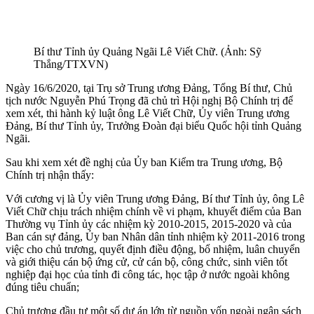
Bí thư Tỉnh ủy Quảng Ngãi Lê Viết Chữ. (Ảnh: Sỹ
Thắng/TTXVN)
Ngày 16/6/2020, tại Trụ sở Trung ương Đảng, Tổng Bí thư, Chủ
tịch nước Nguyễn Phú Trọng đã chủ trì Hội nghị Bộ Chính trị để
xem xét, thi hành kỷ luật ông Lê Viết Chữ, Ủy viên Trung ương
Đảng, Bí thư Tỉnh ủy, Trưởng Đoàn đại biểu Quốc hội tỉnh Quảng
Ngãi.
Sau khi xem xét đề nghị của Ủy ban Kiểm tra Trung ương, Bộ
Chính trị nhận thấy:
Với cương vị là Ủy viên Trung ương Đảng, Bí thư Tỉnh ủy, ông Lê
Viết Chữ chịu trách nhiệm chính về vi phạm, khuyết điểm của Ban
Thường vụ Tỉnh ủy các nhiệm kỳ 2010-2015, 2015-2020 và của
Ban cán sự đảng, Ủy ban Nhân dân tỉnh nhiệm kỳ 2011-2016 trong
việc cho chủ trương, quyết định điều động, bổ nhiệm, luân chuyển
và giới thiệu cán bộ ứng cử, cử cán bộ, công chức, sinh viên tốt
nghiệp đại học của tỉnh đi công tác, học tập ở nước ngoài không
đúng tiêu chuẩn;
Chủ trương đầu tư một số dự án lớn từ nguồn vốn ngoài ngân sách