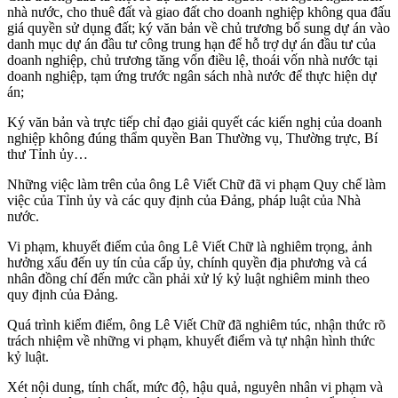
nhà nước, cho thuê đất và giao đất cho doanh nghiệp không qua đấu
giá quyền sử dụng đất; ký văn bản về chủ trương bổ sung dự án vào
danh mục dự án đầu tư công trung hạn để hỗ trợ dự án đầu tư của
doanh nghiệp, chủ trương tăng vốn điều lệ, thoái vốn nhà nước tại
doanh nghiệp, tạm ứng trước ngân sách nhà nước để thực hiện dự
án;
Ký văn bản và trực tiếp chỉ đạo giải quyết các kiến nghị của doanh
nghiệp không đúng thẩm quyền Ban Thường vụ, Thường trực, Bí
thư Tỉnh ủy…
Những việc làm trên của ông Lê Viết Chữ đã vi phạm Quy chế làm
việc của Tỉnh ủy và các quy định của Đảng, pháp luật của Nhà
nước.
Vi phạm, khuyết điểm của ông Lê Viết Chữ là nghiêm trọng, ảnh
hưởng xấu đến uy tín của cấp ủy, chính quyền địa phương và cá
nhân đồng chí đến mức cần phải xử lý kỷ luật nghiêm minh theo
quy định của Đảng.
Quá trình kiểm điểm, ông Lê Viết Chữ đã nghiêm túc, nhận thức rõ
trách nhiệm về những vi phạm, khuyết điểm và tự nhận hình thức
kỷ luật.
Xét nội dung, tính chất, mức độ, hậu quả, nguyên nhân vi phạm và