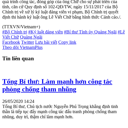
quá trình công tác, đóng góp của ông Chữ cho sự phát triển của
tỉnh, căn cứ Quy định số 102-QĐ/TW, ngày 15/11/2017 của Bộ
Chính trị về xử lý kỷ luật đảng viên vi phạm, Bộ Chính trị quyết
định thi hành kỷ luật ông Lê Viết Chữ bằng hình thức Cảnh cáo./.
(TTXVN/Vietnam+)
#Bộ Chính trị
#Kỷ luật đảng viên
#Bí thư Tỉnh ủy Quảng Ngãi
#Lê
Viết Chữ
Quảng Ngãi
Facebook
Twitter
Lưu bài viết
Copy link
Theo dõi VietnamPlus
Tin liên quan
Tổng Bí thư: Làm mạnh hơn công tác
phòng chống tham nhũng
26/05/2020 14:24
Tổng Bí thư, Chủ tịch nước Nguyễn Phú Trọng khẳng định tinh
thần là tiếp tục đẩy mạnh công tác đấu tranh phòng chống tham
nhũng, duy trì, thậm chí làm mạnh hơn.