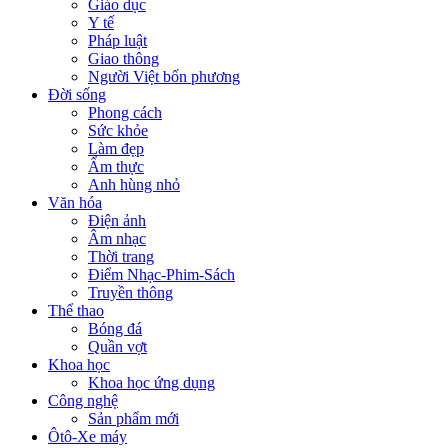
Giáo dục
Y tế
Pháp luật
Giao thông
Người Việt bốn phương
Đời sống
Phong cách
Sức khỏe
Làm đẹp
Ẩm thực
Anh hùng nhỏ
Văn hóa
Điện ảnh
Âm nhạc
Thời trang
Điểm Nhạc-Phim-Sách
Truyền thông
Thể thao
Bóng đá
Quần vợt
Khoa học
Khoa học ứng dụng
Công nghệ
Sản phẩm mới
Ôtô-Xe máy