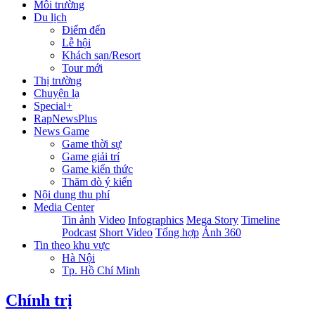
Môi trường
Du lịch
Điểm đến
Lễ hội
Khách sạn/Resort
Tour mới
Thị trường
Chuyện lạ
Special+
RapNewsPlus
News Game
Game thời sự
Game giải trí
Game kiến thức
Thăm dò ý kiến
Nội dung thu phí
Media Center
Tin ảnh
Video
Infographics
Mega Story
Timeline
Podcast
Short Video
Tổng hợp
Ảnh 360
Tin theo khu vực
Hà Nội
Tp. Hồ Chí Minh
Chính trị