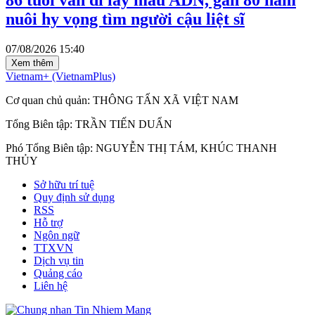
86 tuổi vẫn đi lấy mẫu ADN, gần 80 năm
nuôi hy vọng tìm người cậu liệt sĩ
07/08/2026 15:40
Xem thêm
Vietnam+ (VietnamPlus)
Cơ quan chủ quản: THÔNG TẤN XÃ VIỆT NAM
Tổng Biên tập: TRẦN TIẾN DUẨN
Phó Tổng Biên tập: NGUYỄN THỊ TÁM, KHÚC THANH
THỦY
Sở hữu trí tuệ
Quy định sử dụng
RSS
Hỗ trợ
Ngôn ngữ
TTXVN
Dịch vụ tin
Quảng cáo
Liên hệ