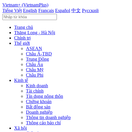
Vietnam+ (VietnamPlus)
Tiếng Việt
English
Français
Español
中文
Русский
Trang chủ
Thăng Long - Hà Nội
Chính trị
Thế giới
ASEAN
Châu Á-TBD
Trung Đông
Châu Âu
Châu Mỹ
Châu Phi
Kinh tế
Kinh doanh
Tài chính
Tín dụng nông thôn
Chứng khoán
Bất động sản
Doanh nghiệp
Thông tin doanh nghiệp
Thông cáo báo chí
Xã hội