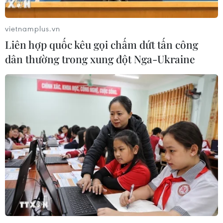
số, tạo động lực phát triển kinh tế số
07/08/2026 07:17
vietnamplus.vn
Liên hợp quốc kêu gọi chấm dứt tấn công
dân thường trong xung đột Nga-Ukraine
Hàn Quốc đầu tư xây “Thung lũng
K-Vietnam” gắn với hậu duệ dòng họ
Lý
07/08/2026 06:30
Liên kết "ba nhà": Động lực thúc đẩy
đổi mới sáng tạo và nâng cao chất
lượng FDI
07/08/2026 05:48
BSR phối trộn thành công dầu Diesel