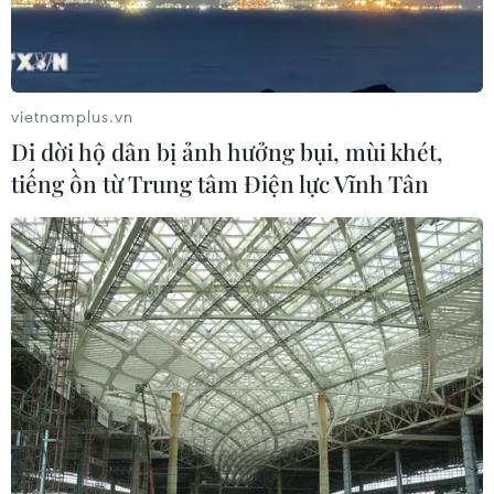
Giá dầu mỏ trên thị trường thế giới quay
đầu tăng trở lại
vietnamplus.vn
31/12/2022 04:07
Di dời hộ dân bị ảnh hưởng bụi, mùi khét,
Tại thị trường New York, giá dầu thô ngọt nhẹ của Mỹ
tiếng ồn từ Trung tâm Điện lực Vĩnh Tân
(WTI) giao tháng Hai tăng 1,86 USD, tương đương 2,4%,
chốt phiên ở mức 80,26 USD/thùng.