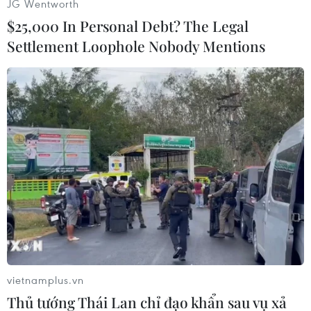
JG Wentworth
này sẽ không hợp tác với các thương nhân tuân
$25,000 In Personal Debt? The Legal
thủ các hạn chế về giá dầu dưới mọi hình thức./.
Settlement Loophole Nobody Mentions
(TTXVN/Vietnam+)
vietnamplus.vn
Thủ tướng Thái Lan chỉ đạo khẩn sau vụ xả