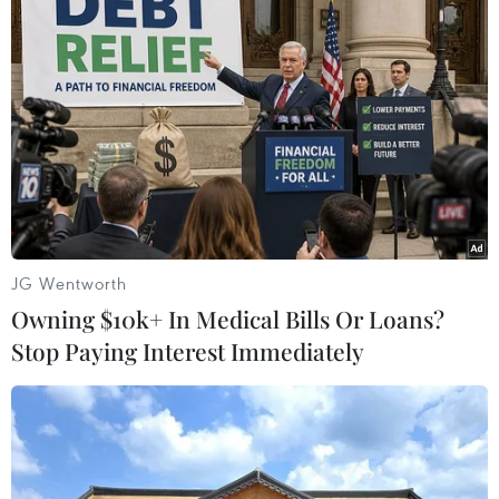
JG Wentworth
Owning $10k+ In Medical Bills Or Loans?
Quan chức Nga: Giá dầu có thể tăng lên
Stop Paying Interest Immediately
mức 150 USD mỗi thùng
27/12/2022 06:36
Phó Chủ tịch Hội đồng An ninh Quốc gia Liên bang Nga
Dmitry Medvedev dự báo giá dầu có thể tăng lên mức