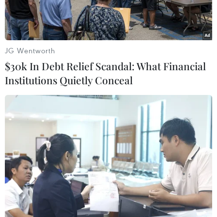
JG Wentworth
$30k In Debt Relief Scandal: What Financial
Institutions Quietly Conceal
Công nhân kiểm tra các hoạt động bơm dầu tại giếng dầu
Gremikhinskoye ở Izhevsk, vùng Ural, Nga. (Ảnh:
REUTERS/TTXVN)
Bộ Năng lượng Liên bang Nga không loại trừ
khả năng áp dụng các biện pháp bổ sung để