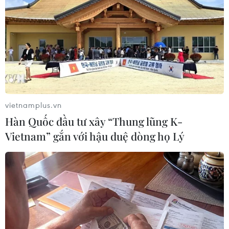
150 USD/thùng trong khi một quan chức khác cảnh báo
nguy cơ về đợt khủng hoảng năng lượng mới.
vietnamplus.vn
Hàn Quốc đầu tư xây “Thung lũng K-
Vietnam” gắn với hậu duệ dòng họ Lý
Chuyên gia nhận định giá dầu có thể vượt
trên 100 USD một thùng