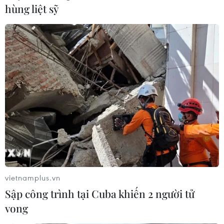
hùng liệt sỹ
vietnamplus.vn
Sập công trình tại Cuba khiến 2 người tử
vong