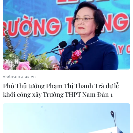
06/08/2026 15:33
Việt Nam tiếp tục là thị trường trọng
điểm của doanh nghiệp thực phẩm
Ba Lan
06/08/2026 14:03
Lâm Đồng vào cao điểm vụ cá Nam,
ngư dân phấn khởi vươn khơi
vietnamplus.vn
06/08/2026 09:06
Phó Thủ tướng Phạm Thị Thanh Trà dự lễ
khởi công xây Trường THPT Nam Đàn 1
Giá dầu tăng khi nhà đầu tư thận
trọng trước tình hình Trung Đông
06/08/2026 09:03