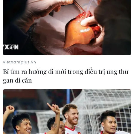
vietnamplus.vn
Bỉ tìm ra hướng đi mới trong điều trị ung thư
gan di căn