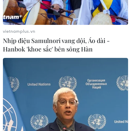
vietnamplus.vn
Nhịp điệu Samulnori vang dội, Áo dài -
Hanbok 'khoe sắc' bên sông Hàn
TIN CÙNG CHUYÊN MỤC
Để trái sầu riêng đáp ứng yêu cầu
xuất khẩu bền vững
07/08/2026 07:34
Tây Ninh thúc đẩy bình dân học vụ