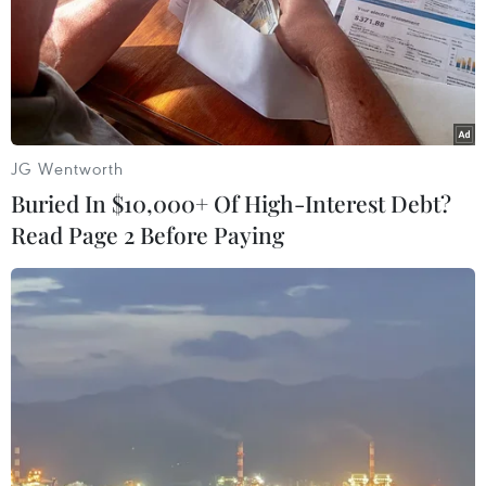
30/12/2022 07:22
Chuyên gia cho rằng việc APEC cắt giảm sản lượng
khai thác cùng với lệnh cấm xuất khẩu dầu của Nga
sang các nước "không thân thiện" sẽ dẫn đến tình trạng
thiếu hụt nguồn cung, đẩy giá dầu tăng mạnh.
JG Wentworth
Buried In $10,000+ Of High-Interest Debt?
Read Page 2 Before Paying