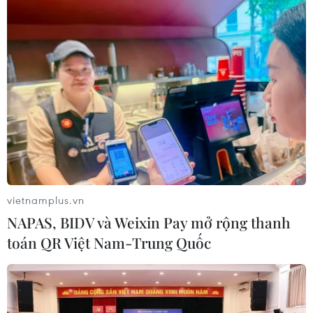
05/08/2026 09:19
Bắc Ninh: Tinh gọn hơn 50% đầu mối
cơ sở giáo dục công lập
05/08/2026 06:53
Vụ trường Chuyên Tuyên Quang:
Việc tổ chức thi lại trên cơ sở kết quả
điều tra
vietnamplus.vn
05/08/2026 04:39
NAPAS, BIDV và Weixin Pay mở rộng thanh
toán QR Việt Nam-Trung Quốc
Bộ GD-ĐT tạm dừng xét tuyển đại
học với các thí sinh chuyên Tuyên
Quang
05/08/2026 03:16