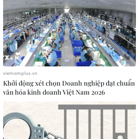
Bạo lực học đường - Vấn đề
nan giải trên toàn cầu
04/05/2019 08:29
Theo số liệu của UNESCO (năm 2017), tỷ lệ trẻ em và vị
thành niên là nạn nhân của bạo lực học đường hàng
năm lên đến 246.000 triệu người trên thế giới; trong đó,
Indonesia có tỷ lệ cao nhất với 84%.
vietnamplus.vn
Khởi động xét chọn Doanh nghiệp đạt chuẩn
văn hóa kinh doanh Việt Nam 2026