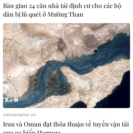
Bàn giao 24 căn nhà tái định cư cho các hộ
Một số đại biểu Quốc hội bày tỏ sự lo ngại khi những
dân bị lũ quét ở Mường Than
cải cách trong giáo dục chưa đạt hiệu quả cao, nhiều
người dân mất niềm tin vào hệ thống giáo dục hiện nay.
vietnamplus.vn
Iran và Oman đạt thỏa thuận về tuyến vận tải
qua eo biển Hormuz