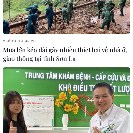
vietnamplus.vn
Mưa lớn kéo dài gây nhiều thiệt hại về nhà ở,
giao thông tại tỉnh Sơn La
Xử lý kỷ luật tập thể và cá nhân vụ cô giáo
đánh học sinh ở Hải Phòng
21/05/2019 11:10
Quận Hồng Bàng, Hải Phòng đã công bố quyết định xử
lý vi phạm đối với tập thể, cá nhân liên quan vụ cô giáo
Nguyễn Thị Thu Trang đánh học sinh tại Trường Tiểu học
Quán Toan.