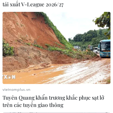
“Công tác thanh tra, kiểm tra, giám sát của Bộ
tái xuất V-League 2026/27
Giáo dục và Đào tạo ở một số khâu tổ chức thi tại
một số địa phương chưa sâu sát,” Bộ trưởng
Phùng Xuân Nhạ thừa nhận.
vietnamplus.vn
Tuyên Quang khẩn trương khắc phục sạt lở
trên các tuyến giao thông