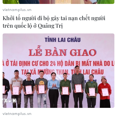
tại 2 bộ, ngành và 7 tỉnh, thành phố.
vietnamplus.vn
Khởi tố người đi bộ gây tai nạn chết người
trên quốc lộ ở Quảng Trị
Đại biểu Quốc hội: ‘Ngành giáo dục càng
cải cách lại càng kém đi’
vietnamplus.vn
30/05/2019 03:43