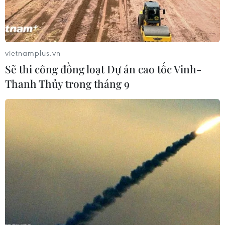
vietnamplus.vn
Sẽ thi công đồng loạt Dự án cao tốc Vinh-
Thanh Thủy trong tháng 9
Bộ trưởng Bộ Giáo dục và Đào tạo Phùng Xuân Nhạ. (Ảnh:
TTXVN)
“Quan điểm của Bộ Giáo dục và Đào tạo là kiên
quyết xử lý, đề nghị các địa phương không bố trí
đứng lớp các giáo viên vi phạm đạo đức nhà
giáo, đưa ra khỏi ngành những giáo viên vi
phạm nghiêm trọng đạo đức nhà giáo,” Bộ
trưởng Phùng Xuân Nhạ nhấn mạnh.