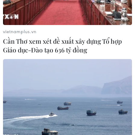
nghiêm trọng.
vietnamplus.vn
Cần Thơ xem xét đề xuất xây dựng Tổ hợp
Giáo dục-Đào tạo 636 tỷ đồng
Bộ trưởng Phùng Xuân Nhạ khẳng định sẽ tiếp tục chỉ đạo quyết
liệt để khắc phục các hạn chế củng cố niềm tin của xã hội đối
với ngành giáo dục. (Ảnh minh họa: Vietnam+)
Liên quan đến những tiêu cực trong lĩnh vực
giáo dục gây bức xúc trong dư luận trong thời