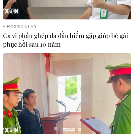
vietnamplus.vn
Ca vi phẫu ghép da đầu hiếm gặp giúp bé gái
phục hồi sau 10 năm
Thanh tra liên ngành việc thực hiện quyền
trẻ em tại 7 tỉnh thành
28/05/2019 06:57
Ủy ban Quốc gia về Trẻ em sẽ tiến hành thanh tra, kiểm
va việc thực hiện quyền trẻ em, công tác bảo vệ trẻ em