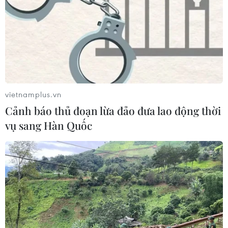
​'Lấy người học làm trung tâm, nâng cao
chất lượng giáo dục'
vietnamplus.vn
21/05/2019 06:36
Cảnh báo thủ đoạn lừa đảo đưa lao động thời
Đại biểu Dương Trung Quốc (Đồng Nai) cho rằng để tạo
vụ sang Hàn Quốc
sự chuyển biến căn bản về phương pháp giảng dạy
phải "lấy người học làm trung tâm."