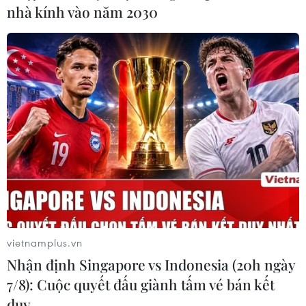
nhà kính vào năm 2030
Đến trưa ngày 25/5 Hà Nội ghi nhận 26 ca
bệnh liên quan BN Công ty T&T
25/05/2021 05:31
Tính đến thời điểm hiện tại, chùm ca bệnh COVID-19
liên quan đến Khu đô thị Times City và Công ty T&T đã
có 26 bệnh nhân trên địa bàn 10 quận, huyện.
vietnamplus.vn
Nhận định Singapore vs Indonesia (20h ngày
7/8): Cuộc quyết đấu giành tấm vé bán kết
duy …