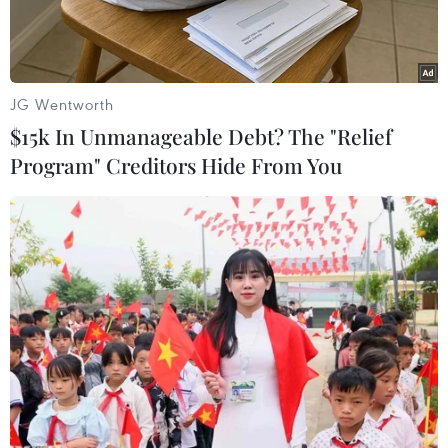
nghiệm.
JG Wentworth
$15k In Unmanageable Debt? The "Relief
Program" Creditors Hide From You
Bộ trưởng Bộ Y tế chủ trì cuộc họp khẩn vào chiều 25/5. (Ảnh:
PV/Vietnam+)
Bộ trưởng Y tế Nguyễn Thanh Long nhận định ổ