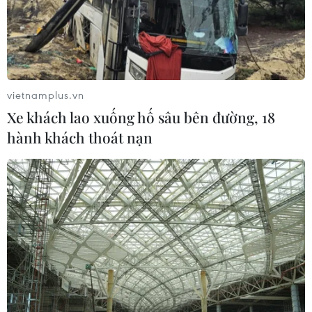
Bác sỹ vượt biển giữa đêm cứu
thuyền viên người Nga nghi bị đột
quỵ
04/08/2026 13:21
vietnamplus.vn
Tháo gỡ "điểm nghẽn" dữ liệu: Bộ Y
Xe khách lao xuống hố sâu bên đường, 18
tế tăng tốc chuyển đổi số toàn diện
hành khách thoát nạn
04/08/2026 08:08
Bộ Y tế ban hành Kế hoạch dự phòng
thương tích giai đoạn 2026-2030
04/08/2026 07:41
Hệ thống y tế đa cực, đưa y tế đến