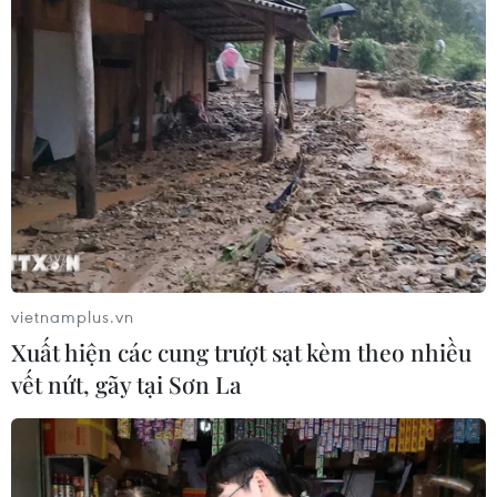
Cuộc tìm kiếm và vá lại những 'trái
tim lỗi '
07/08/2026 04:03
Hà Nội cảnh báo về việc sử dụng tế
bào gốc trong khám chữa bệnh, làm
đẹp
07/08/2026 03:03
vietnamplus.vn
Xuất hiện các cung trượt sạt kèm theo nhiều
Thắp lên hy vọng cho bệnh nhân
vết nứt, gãy tại Sơn La
nghèo từ 'phòng khám 0 đồng' ở An
Giang
07/08/2026 02:00