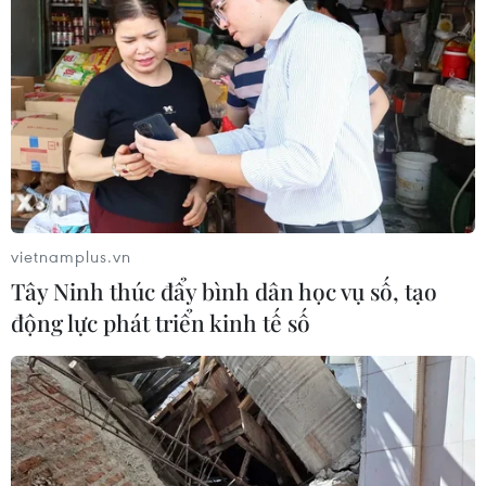
Ca vi phẫu ghép da đầu hiếm gặp
giúp bé gái phục hồi sau 10 năm
06/08/2026 07:15
Hà Nội: Kiểm tra, xác minh liên quan
đến sản phẩm giảm cân dạng bút
tiêm
vietnamplus.vn
06/08/2026 07:05
Tây Ninh thúc đẩy bình dân học vụ số, tạo
động lực phát triển kinh tế số
Người dân không sử dụng sản phẩm
giảm cân không rõ nguồn gốc, chưa
được cấp phép
06/08/2026 04:22