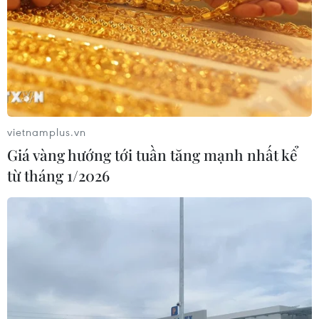
25/05/2021 10:31
Từ 27/4 đến nay, trong tổng số 2.405 ca dương tính với
SARS-CoV-2 trong cộng đồng thì có gần 1.100 ca là
người lao động và hàng chục vạn trường hợp F1, F2 là
công nhân, viên chức, lao động.
vietnamplus.vn
Giá vàng hướng tới tuần tăng mạnh nhất kể
từ tháng 1/2026