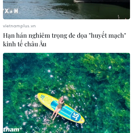
vietnamplus.vn
Hạn hán nghiêm trọng đe dọa "huyết mạch"
kinh tế châu Âu