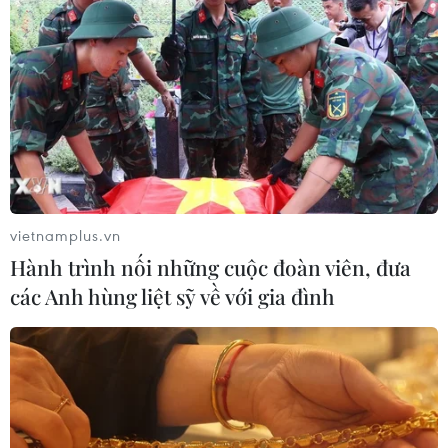
bàn cho người dân và các đơn vị liên quan.
vietnamplus.vn
Hành trình nối những cuộc đoàn viên, đưa
các Anh hùng liệt sỹ về với gia đình
Bổ sung công nhân lao động vào danh
sách ưu tiên tiêm vaccine COVID-19