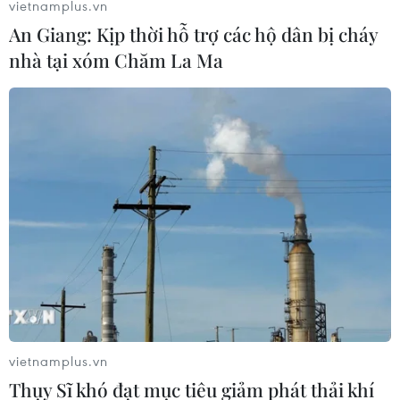
vietnamplus.vn
An Giang: Kịp thời hỗ trợ các hộ dân bị cháy
nhà tại xóm Chăm La Ma
Theo dõi VietnamPlus
TIN LIÊN QUAN
vietnamplus.vn
Thụy Sĩ khó đạt mục tiêu giảm phát thải khí