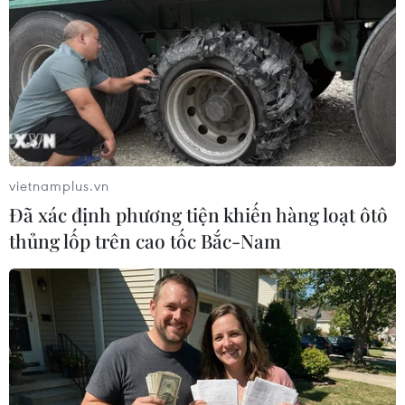
Theo tiến sỹ Trần Như Dương - Phó Viện trưởng
Viện Vệ sinh dịch tễ Trung ương, ngay từ đầu
Bộ Y tế đã nhận định lây nhiễm xảy ra ở khu
công nghiệp rất phức tạp, lây nhiễm giữa các
công nhân rất cao, qua thời gian chín ủ bệnh sẽ
lây lan mạnh, nên lượng ca dương tính rất lớn.
vietnamplus.vn
Đã xác định phương tiện khiến hàng loạt ôtô
thủng lốp trên cao tốc Bắc-Nam