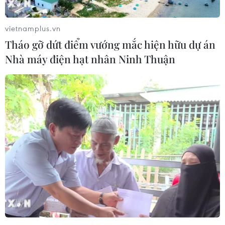
vietnamplus.vn
Tháo gỡ dứt điểm vướng mắc hiện hữu dự án
Nhà máy điện hạt nhân Ninh Thuận
#dương tính với SARS-CoV-2
#Bắc Giang
#Khu công nghiệp
#mắc COVID-19
#tình hình dịch ở bắc giang
#bài tuyên truyền COVID-19
Bắc Giang
Bắc Ninh