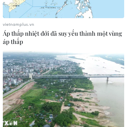
vietnamplus.vn
Áp thấp nhiệt đới đã suy yếu thành một vùng
áp thấp
Hải Phòng lấy mẫu xét nghiệm diện rộng
đối với công nhân trong các KCN
25/05/2021 08:23
Giám đốc Sở Y tế Hải Phòng Trần Anh Cường cho biết
đợt 1, các đơn vị sẽ lấy khoảng 30.000 mẫu xét nghiệm,
trung bình mỗi ngày từ 3.000 đến 5.000 mẫu.