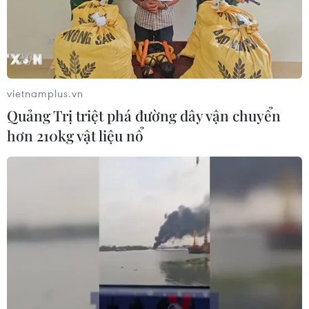
Cuộc tìm kiếm và vá lại những 'trái
tim lỗi '
07/08/2026 04:03
vietnamplus.vn
Quảng Trị triệt phá đường dây vận chuyển
hơn 210kg vật liệu nổ
Hà Nội cảnh báo về việc sử dụng tế
bào gốc trong khám chữa bệnh, làm
đẹp
07/08/2026 03:03
Thắp lên hy vọng cho bệnh nhân
nghèo từ 'phòng khám 0 đồng' ở An
Giang
07/08/2026 02:00