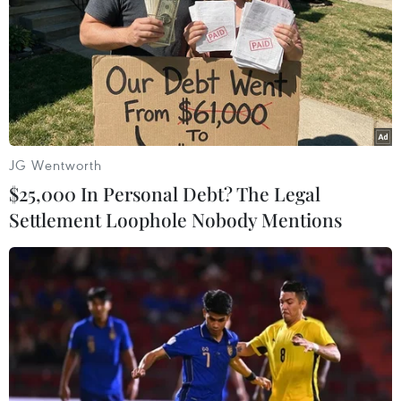
25/05/2021 04:33
BN3396, BN3397, BN3398 có xét nghiệm SARS-CoV-2
với kết quả ba lần âm tính liên tiếp; hiện sức khỏe ổn
định, chức năng gan, thận, X-quang phổi bình thường
nên được công bố khỏi bệnh và xuất viện.
JG Wentworth
$25,000 In Personal Debt? The Legal
Settlement Loophole Nobody Mentions