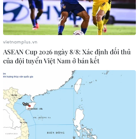
Thêm gần 150 tỷ đồng và 1 triệu liều
vaccine để phòng dịch COVID-19
25/05/2021 06:38
vietnamplus.vn
Bộ trưởng Y tế cho biết để thực hiện những chiến lược
ASEAN Cup 2026 ngày 8/8: Xác định đối thủ
tiếp cận vaccine phòng dịch nhanh và rộng nhất, yếu tố
của đội tuyển Việt Nam ở bán kết
rất quan trọng là nguồn tài chính đảm bảo, nên sự đóng
góp, ủng hộ của các DN là cần thiết.