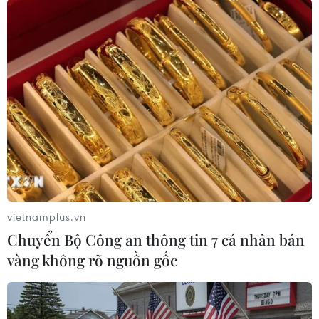
#Bắc Giang
#dương tính với SARS-CoV-2
#COVID-19
#khu công nghiệp
#công nhân
#chủng virus
#Bộ Y tế
Bắc Giang
Bắc Ninh
Theo dõi VietnamPlus
vietnamplus.vn
Chuyển Bộ Công an thông tin 7 cá nhân bán
vàng không rõ nguồn gốc
TIN LIÊN QUAN