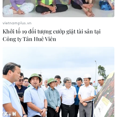
30/07/2026 08:24
Xem thêm
vietnamplus.vn
Khởi tố 19 đối tượng cướp giật tài sản tại
Công ty Tân Huê Viên
CƠ QUAN CHỦ QUẢN: THÔNG TẤN XÃ VIỆT NAM
Tổng Biên tập: TRẦN TIẾN DUẨN
Phó Tổng Biên tập: NGUYỄN THỊ TÁM, KHÚC THANH
THỦY
Sở hữu trí tuệ
Quy định sử dụng
RSS
Hỗ trợ