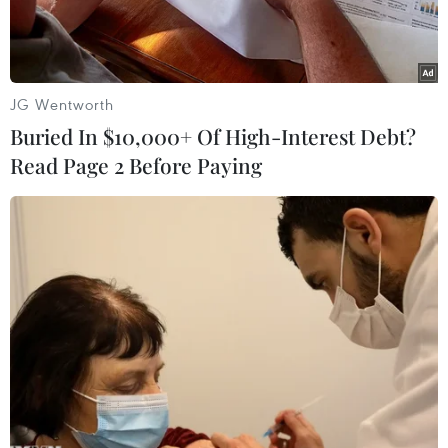
JG Wentworth
Buried In $10,000+ Of High-Interest Debt?
Read Page 2 Before Paying
Bên trong bệnh viện dã chiến 620 giường đã cơ bản được lắp
đặt xong. (Ảnh: Danh Lam- TTXVN)
Theo thông tin từ bộ phận công tác đặc biệt của
Bộ Y tế tại Bắc Giang, đến đầu giờ chiều 25/5 tại
Bắc Giang đã ghi nhận thêm hơn 300 trường
hợp dương tính với SARS-CoV-2.