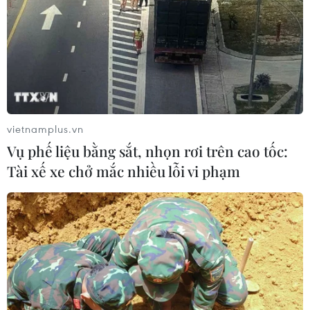
nhiều trẻ giảm thị lực từ rất sớm
01/08/2026 09:31
Thành phố Hồ Chí Minh phát triển
hệ thống y tế đa tầng, đồng bộ, thống
nhất
vietnamplus.vn
01/08/2026 09:14
Vụ phế liệu bằng sắt, nhọn rơi trên cao tốc:
Tài xế xe chở mắc nhiều lỗi vi phạm
Gia Lai xác thực 99,8% dữ liệu bảo
hiểm
01/08/2026 07:05
Bộ Y tế : Trên 22% người trưởng
thành thiếu vận động thể lực