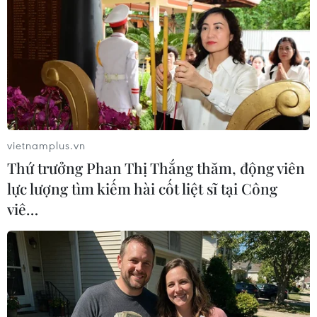
nhở, chấn chỉnh đó vấn đề cách ly sao để không lây
chéo tại khu tập trung; không lan ra cộng đồng.
vietnamplus.vn
Thứ trưởng Phan Thị Thắng thăm, động viên
lực lượng tìm kiếm hài cốt liệt sĩ tại Công
viê…
Đà Nẵng: Ba bệnh nhân COVID-19 trong
cùng gia đình được xuất viện