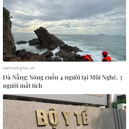
vietnamplus.vn
Đà Nẵng: Sóng cuốn 4 người tại Mũi Nghê, 3
người mất tích