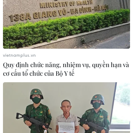
TIN CÙNG CHUYÊN MỤC
vietnamplus.vn
Quy định chức năng, nhiệm vụ, quyền hạn và
Quy định chức năng, nhiệm vụ,
cơ cấu tổ chức của Bộ Y tế
quyền hạn và cơ cấu tổ chức của Bộ Y
tế
08/08/2026 14:03
Phú Thọ làm rõ sự cố y khoa khiến bé
trai 8 tuổi tử vong sau mổ ruột thừa
08/08/2026 10:28