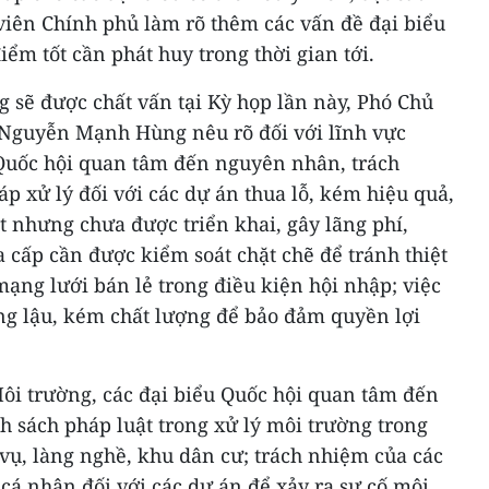
viên Chính phủ làm rõ thêm các vấn đề đại biểu
ểm tốt cần phát huy trong thời gian tới.
 sẽ được chất vấn tại Kỳ họp lần này, Phó Chủ
Nguyễn Mạnh Hùng nêu rõ đối với lĩnh vực
Quốc hội quan tâm đến nguyên nhân, trách
p xử lý đối với các dự án thua lỗ, kém hiệu quả,
 nhưng chưa được triển khai, gây lãng phí,
 cấp cần được kiểm soát chặt chẽ để tránh thiệt
mạng lưới bán lẻ trong điều kiện hội nhập; việc
àng lậu, kém chất lượng để bảo đảm quyền lợi
Môi trường, các đại biểu Quốc hội quan tâm đến
nh sách pháp luật trong xử lý môi trường trong
 vụ, làng nghề, khu dân cư; trách nhiệm của các
 cá nhân đối với các dự án để xảy ra sự cố môi