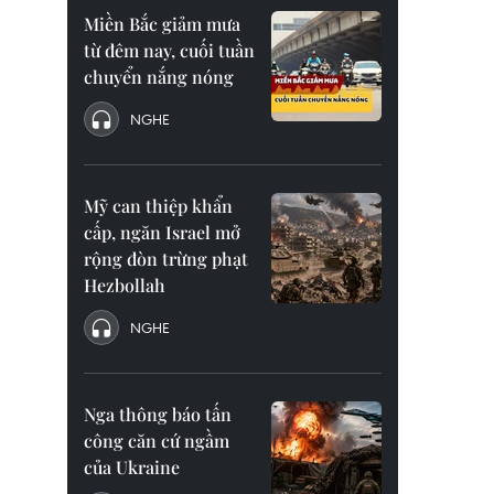
Miền Bắc giảm mưa
từ đêm nay, cuối tuần
chuyển nắng nóng
NGHE
Mỹ can thiệp khẩn
cấp, ngăn Israel mở
rộng đòn trừng phạt
Hezbollah
NGHE
Nga thông báo tấn
công căn cứ ngầm
của Ukraine