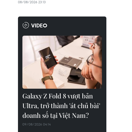
08/08/2026 23:13
VIDEO
Galaxy Z Fold 8 vượt bản
Ultra, trở thành 'át chủ bài'
doanh số tại Việt Nam?
09/08/2026 04:14