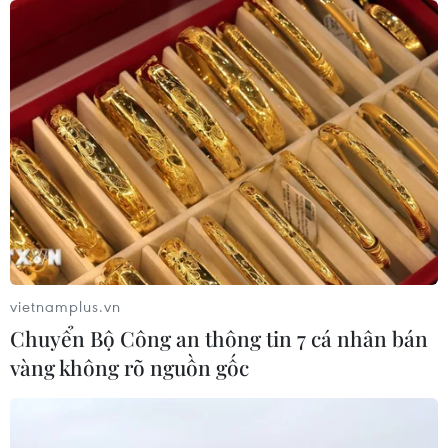
vietnamplus.vn
Chuyển Bộ Công an thông tin 7 cá nhân bán
vàng không rõ nguồn gốc
TIN CÙNG CHUYÊN MỤC
Bánh xèo tôm nhảy - món ăn phải