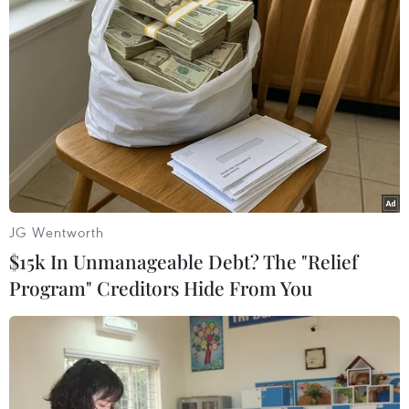
Một số nguyên liệu để làm món bún thang lươn. (Ảnh;
Vietnam+)
JG Wentworth
$15k In Unmanageable Debt? The "Relief
Trứng được tráng bằng chảo nhỏ và dày. Để
Program" Creditors Hide From You
trứng chiên đủ độ mỏng, người ta không cho
dầu ăn thẳng vào chảo mà dùng một miếng mỡ
khổ quết một vòng quanh chảo nóng. Khi chảo
nóng già, bốc khói lên thì đổ trứng vào. Liệng
chảo một vòng cho trứng bám vào đáy chảo rồi