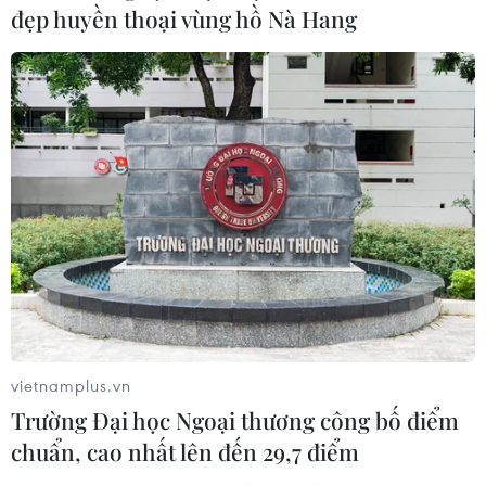
đẹp huyền thoại vùng hồ Nà Hang
Cách làm bánh trôi, bánh chay đơn giản, đẹp
mắt cho ngày Tết Hàn thực
Ẩm thực gia tăng sức hấp dẫn cho
Năm Du lịch Quốc gia tại Gia Lai
TIN LIÊN QUAN
vietnamplus.vn
Trường Đại học Ngoại thương công bố điểm
chuẩn, cao nhất lên đến 29,7 điểm