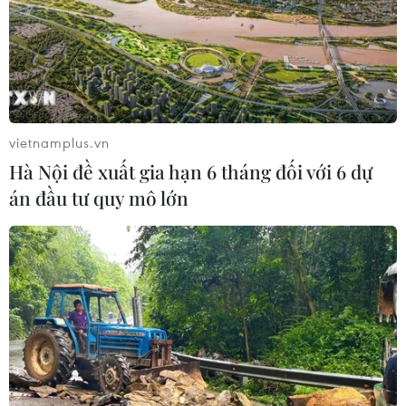
chương
27/07/2026 03:46
Huế được vinh danh điểm đến ẩm
thực truyền thống độc đáo nhất châu
vietnamplus.vn
Á
Hà Nội đề xuất gia hạn 6 tháng đối với 6 dự
25/07/2026 02:32
án đầu tư quy mô lớn
Quảng Ngãi" Tổ chức lễ hội gắn với
món ăn độc đáo của người dân ven
sông Trà
24/07/2026 15:48
Hấp dẫn sự kiện hội tụ quán bún bò
Huế tiêu biểu cả nước