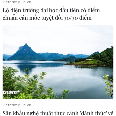
vietnamplus.vn
#Hưng yên
Hưng Yên
Lộ diện trường đại học đầu tiên có điểm
chuẩn cán mốc tuyệt đối 30/30 điểm
Theo dõi VietnamPlus
Món ngon vùng miền
Huế được vinh danh điểm đến ẩm thực truyền
thống độc đáo nhất châu Á
Quảng bá thương hiệu bún bò Huế trong
chương trình Huế - Kinh đô ẩm thực 2026
Cốm dẹp - thức quà dẻo thơm giữ hồn văn hóa
vietnamplus.vn
dân tộc Khmer
Sân khấu nghệ thuật thực cảnh 'đánh thức' vẻ