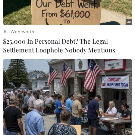
JG Wentworth
$25,000 In Personal Debt? The Legal
Settlement Loophole Nobody Mentions
Một bát bún thang lươn Hưng Yên. (Ảnh: Vietnam+)
Không chỉ nổi tiếng với những đặc sản như
nhãn lồng, tương Bần, ếch om Phượng Tường,
người Hưng Yên còn tự hào với món bún thang
lươn được nằm trong Top 100 món ăn đặc sản