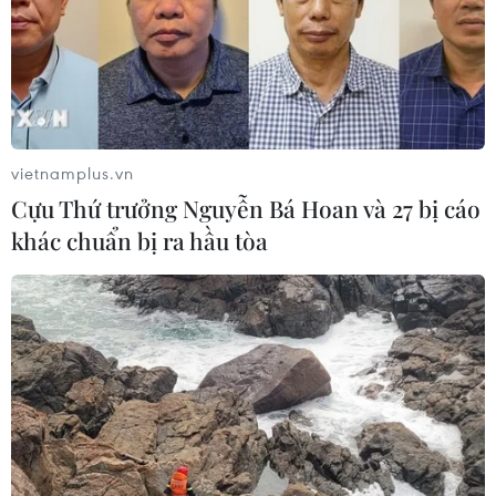
Nhằm đưa ẩm thực trở thành thế mạnh của du lịch Thủ
đô, trong thời gian tới, Sở Du lịch sẽ đẩy mạnh quảng
bá trong nước và quốc tế hệ thống nhà hàng được gắn
sao Michelin cùng nhiều hoạt động khác.
vietnamplus.vn
Cựu Thứ trưởng Nguyễn Bá Hoan và 27 bị cáo
khác chuẩn bị ra hầu tòa