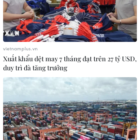
vietnamplus.vn
Xuất khẩu dệt may 7 tháng đạt trên 27 tỷ USD,
duy trì đà tăng trưởng
Bún thang lươn là sự kết hợp hài hòa của màu sắc nguyên liệu
với sự tinh túy của món ăn. (Ảnh: Vietnam+)
Bát bún thang lươn như bức tranh muôn màu
bởi sự kết hợp hài hòa giữa màu trắng của bún
Viên Tiêu làm nền, màu vàng cánh gián của
lươn, màu vàng ruộm của trứng tráng, giò lụa