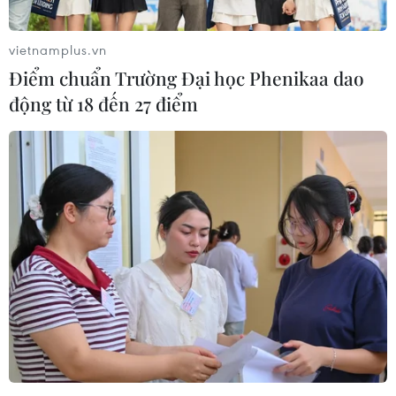
(Vietnam+)
vietnamplus.vn
Điểm chuẩn Trường Đại học Phenikaa dao
động từ 18 đến 27 điểm
#bún thang lươn
#Top 100 món ăn món ăn đặc sản Việt Nam
#Phố Hiến