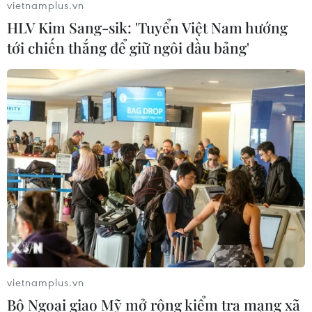
vietnamplus.vn
HLV Kim Sang-sik: 'Tuyển Việt Nam hướng
tới chiến thắng để giữ ngôi đầu bảng'
vietnamplus.vn
Bộ Ngoại giao Mỹ mở rộng kiểm tra mạng xã