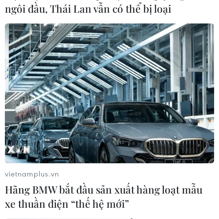
ngôi đầu, Thái Lan vẫn có thể bị loại
#Hà Giang
#Ẩm thực
#Đồng bào các dân tộc thiểu số
#Du khách
#Mèn mén
#Cháo Ấu tẩu
#Thắng cố
#Thịt lợn cắp nách
Hà Giang
Tuyên Quang
vietnamplus.vn
Theo dõi VietnamPlus
Hãng BMW bắt đầu sản xuất hàng loạt mẫu
xe thuần điện “thế hệ mới”