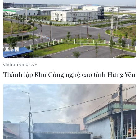
vietnamplus.vn
Thành lập Khu Công nghệ cao tỉnh Hưng Yên
TIN CÙNG CHUYÊN MỤC
Bánh xèo tôm nhảy - món ăn phải
thử khi đến Quy Nhơn
07/08/2026 00:00