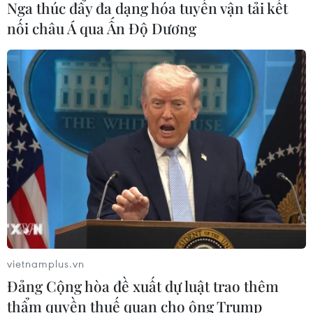
Nga thúc đẩy đa dạng hóa tuyến vận tải kết
Bánh xèo Nam Bộ - thanh âm giòn
nối châu Á qua Ấn Độ Dương
tan của miền sông nước
18/07/2026 02:22
Lễ hội Yến sào Khánh Hòa tôn vinh
tinh hoa ẩm thực và giá trị di sản
16/07/2026 13:49
Mang hương vị phở Việt Nam đến với
bạn bè Đức
16/07/2026 01:41
vietnamplus.vn
Đảng Cộng hòa đề xuất dự luật trao thêm
thẩm quyền thuế quan cho ông Trump