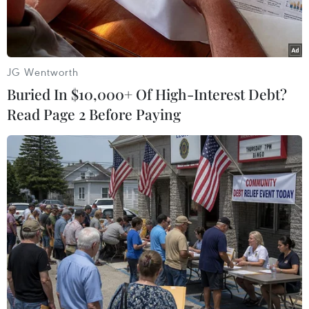
JG Wentworth
Buried In $10,000+ Of High-Interest Debt?
Read Page 2 Before Paying
Khi thưởng thức mèn mén, nhai chậm, nhai càng kỹ càng thấy
được hương vị đặc trưng: dẻo, thơm, đậm đà. (Ảnh: Nam
Thái/TTXVN)
Hà Giang mời gọi du khách mọi miền trong
hành trình khám phá miền đất hùng vĩ, thơ