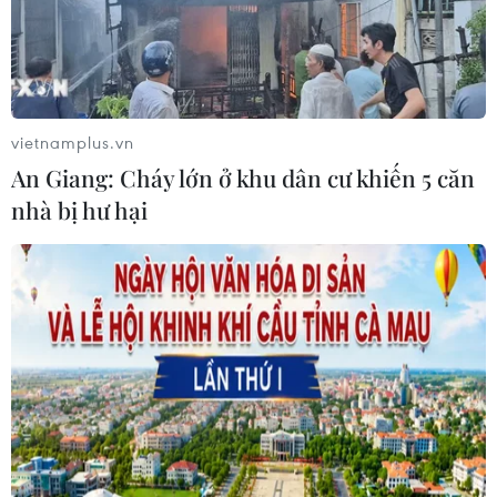
Trình diễn, chế biến bún kèn Hà
Tiên: Lan tỏa tinh hoa ẩm thực Nam
Bộ
vietnamplus.vn
01/08/2026 13:12
An Giang: Cháy lớn ở khu dân cư khiến 5 căn
nhà bị hư hại
Hà Nội - một trong
những thành phố có ẩm thực hấp
dẫn nhất thế giới
31/07/2026 04:03
Hà Nội vào top 10 thành phố có ẩm
thực đường phố hấp dẫn nhất thế
giới
30/07/2026 10:31