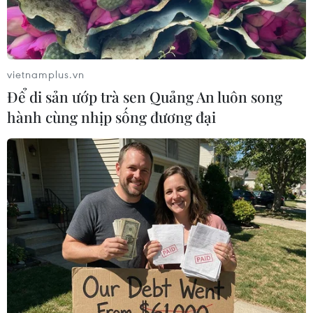
vietnamplus.vn
Để di sản ướp trà sen Quảng An luôn song
hành cùng nhịp sống đương đại
Độc đáo văn hóa ẩm thực của các cộng
đồng dân tộc Điện Biên
12/03/2023 05:04
Nói đến văn hóa ẩm thực của Điện Biên là nói đến
những món ăn mang hương vị núi rừng, thể hiện nét
văn hóa, phong tục tập quán, nếp sống của cộng đồng
các dân tộc thiểu số.