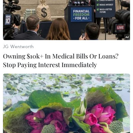
JG Wentworth
Ẩm thực Tây Bắc: Những món đặc
Owning $10k+ In Medical Bills Or Loans?
biệt, ăn một lần nhớ mãi
Stop Paying Interest Immediately
29/07/2020 03:27
Người Thái ở Tây Bắc sở hữu một kho tàng văn hóa đặc
sắc, trong đó ẩm thực là khối giá trị đồ sộ với những
món ăn vừa dân dã vừa hấp dẫn. Đặc biệt, các món ăn
gắn liền với đời sống tâm linh người dân.