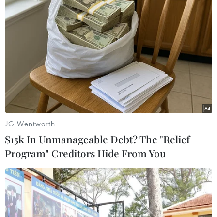
tiếng của người Tây Bắc
17/11/2016 03:10
Lên Tây Bắc, đến với các tộc người Thái, Mường, Nùng,
Tày, La Ha, Mảng... bạn sẽ được người bản địa đãi
món cơm lam, món ăn dân dã nổi tiếng của người vùng
cao.
JG Wentworth
$15k In Unmanageable Debt? The "Relief
Program" Creditors Hide From You