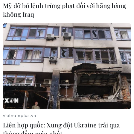
Mỹ dỡ bỏ lệnh trừng phạt đối với hãng hàng
không Iraq
vietnamplus.vn
Liên hợp quốc: Xung đột Ukraine trải qua
tháng đẫm máu nhất