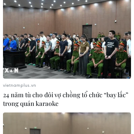
nướng riềng, mẻ trong không khí của núi rừng Tây Bắc
và nhâm nhi cùng chén rượu men lá thì quả là không gì
thú bằng.
vietnamplus.vn
24 năm tù cho đôi vợ chồng tổ chức “bay lắc”
trong quán karaoke
Cốm Tú Lệ - những hạt ngọc tinh túy của