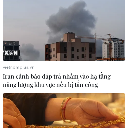
Sau khi cơm chín, phần vỏ ngoài ống nứa được dóc bỏ.
vietnamplus.vn
Iran cảnh báo đáp trả nhằm vào hạ tầng
năng lượng khu vực nếu bị tấn công
Thành phẩm cơm lam.
(Báo Ảnh Việt Nam/Vietnam+)