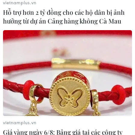
vietnamplus.vn
gần hơn với châu Âu và thế giới
Hỗ trợ hơn 2 tỷ đồng cho các hộ dân bị ảnh
09/07/2026 22:47
hưởng từ dự án Cảng hàng không Cà Mau
Nem lụi Huế - hương vị bình dị níu
chân thực khách
08/07/2026 23:19
Tổng kiểm kê hàng phở toàn
quốc làm hồ sơ công nhận di sản
UNESCO
07/07/2026 05:30
vietnamplus.vn
Bánh nậm Huế - hương vị mộc mạc
Giá vàng ngày 6/8: Bảng giá tại các công ty