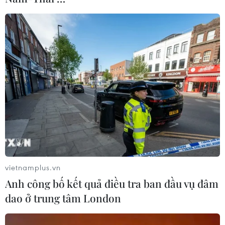
Gạo được cho vào ống nứa.
vietnamplus.vn
Anh công bố kết quả điều tra ban đầu vụ đâm
dao ở trung tâm London