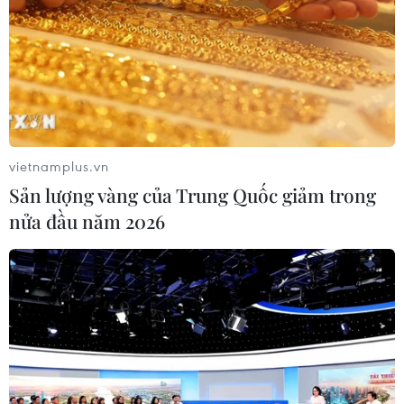
vietnamplus.vn
Sản lượng vàng của Trung Quốc giảm trong
nửa đầu năm 2026
#Ẩm thực Tây Bắc
#Cơm lam
#Gạo nếp
#Nếp cái hoa vàng
#Đặc sản Tây Bắc