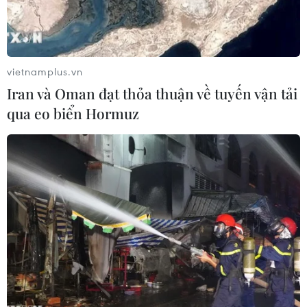
vietnamplus.vn
Iran và Oman đạt thỏa thuận về tuyến vận tải
qua eo biển Hormuz
Gạo nếp vo sạch và ngâm 6-8 tiếng sau đó cho vào ống nứa
rồi cho nước xâm xấp mặt gạo. (Nguồn: Báo Ảnh Việt Nam)
Lên Tây Bắc, đến với các tộc người Thái,
Mường, Nùng, Tày, La Ha, Mảng... bạn sẽ được
người bản địa đãi món cơm lam, món ăn dân
dã nổi tiếng của người vùng cao.