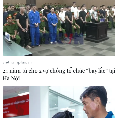
núi rừng rẻo cao Tây Bắc
19/09/2016 03:27
Nhờ khí hậu, thổ nhưỡng vùng cao, cốm Tú Lệ thơm,
dẻo, ngọt đặc biệt khi chắt lọc được từ những tinh túy
của đất, trời cùng với sự mộc mạc của đồng bào dân
tộc Thái vùng Tây Bắc.
vietnamplus.vn
24 năm tù cho 2 vợ chồng tổ chức “bay lắc” tại
Hà Nội