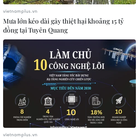
vietnamplus.vn
Mưa lớn kéo dài gây thiệt hại khoảng 15 tỷ
đồng tại Tuyên Quang
Lạp xường Mường Khương gói trọn hương
vị núi rừng Tây Bắc
18/11/2015 02:23
Chế biến cầu kỳ từ thịt lợn đen với các gia vị của núi
rừng rồi được hun sấy bằng bã mía nên lạp xường
Mường Khương có màu vàng óng như mật ong rừng và
đặc biệt thơm ngon.
vietnamplus.vn