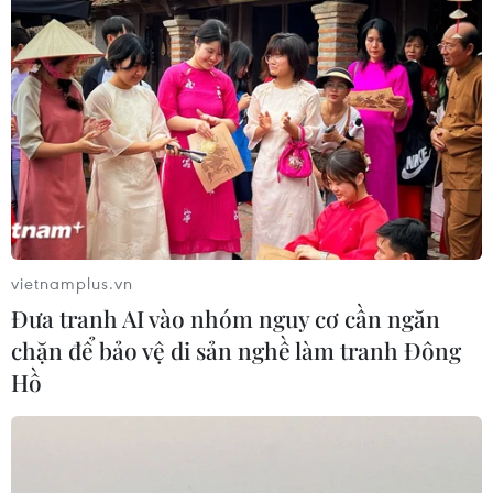
Phát hiện thú vị về cảm nhận hương
vị càphê qua chiếc cốc đựng
01/07/2026 12:06
Lễ hội Càphê Việt Nam tại Singapore:
Định hình giá trị, thương hiệu và văn
vietnamplus.vn
hóa
Đưa tranh AI vào nhóm nguy cơ cần ngăn
27/06/2026 06:18
chặn để bảo vệ di sản nghề làm tranh Đông
Hồ
Xem thêm