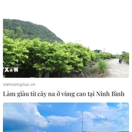
30/07/2026 10:31
Mèn mén - hương vị của sức sống
bền bỉ trên Cao nguyên đá Đồng Văn
30/07/2026 07:18
Bún quậy Phú Quốc: Khi hương vị
biển cả được "quậy" theo cách của
riêng bạn
vietnamplus.vn
29/07/2026 06:54
Làm giàu từ cây na ở vùng cao tại Ninh Bình
Đầu bếp Việt lan tỏa giá trị ẩm thực
trên đấu trường quốc tế với 37 huy
chương
27/07/2026 03:46