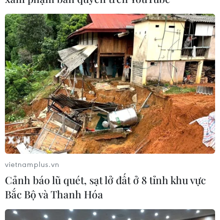
Nức mũi thưởng thức món lợn Mường cắp
vietnamplus.vn
nách nướng riềng mẻ
Cảnh báo lũ quét, sạt lở đất ở 8 tỉnh khu vực
Bắc Bộ và Thanh Hóa
07/04/2016 03:52
Nếu có dịp lên Hòa Bình thưởng thức món lợn Mường