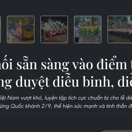
ối sẵn sàng vào điểm 
ng duyệt diễu binh, d
ệt Nam vượt khó, luyện tập tích cực chuẩn bị cho lễ di
ng Quốc khánh 2/9, thể hiện sức mạnh và tinh thần đ