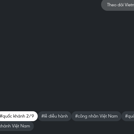
Theo dõi Viet
#quốc khánh 2/9
#lễ diễu hành
#công nhân Việt Nam
#quâ
khánh Việt Nam