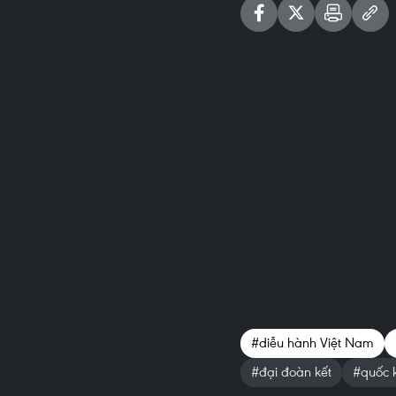
#diễu hành Việt Nam
#đại đoàn kết
#quốc 