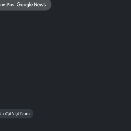
namPlus
n đội Việt Nam