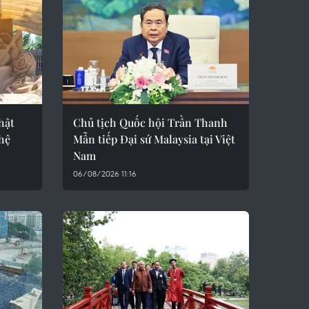
hật
Chủ tịch Quốc hội Trần Thanh
ghệ
Mẫn tiếp Đại sứ Malaysia tại Việt
Nam
06/08/2026 11:16