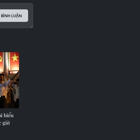
 BÌNH LUẬN
i biểu
c giờ