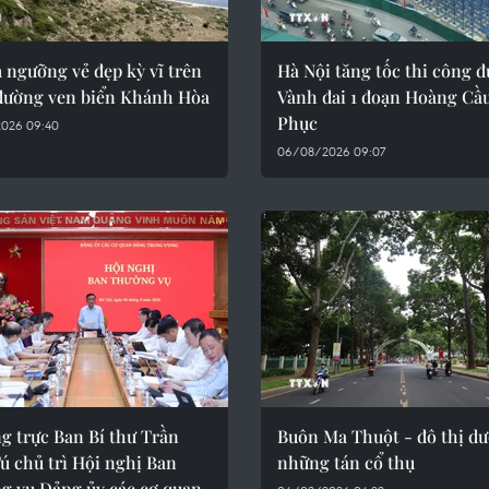
 ngưỡng vẻ đẹp kỳ vĩ trên
Hà Nội tăng tốc thi công 
đường ven biển Khánh Hòa
Vành đai 1 đoạn Hoàng Cầ
Phục
026 09:40
06/08/2026 09:07
g trực Ban Bí thư Trần
Buôn Ma Thuột - đô thị dư
ú chủ trì Hội nghị Ban
những tán cổ thụ
g vụ Đảng ủy các cơ quan