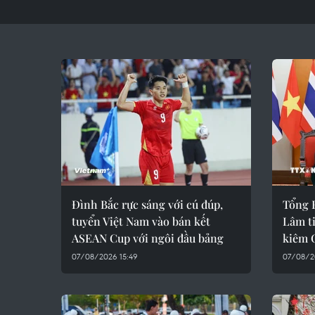
Đình Bắc rực sáng với cú đúp,
Tổng B
tuyển Việt Nam vào bán kết
Lâm t
ASEAN Cup với ngôi đầu bảng
kiêm 
07/08/2026 15:49
07/08/2