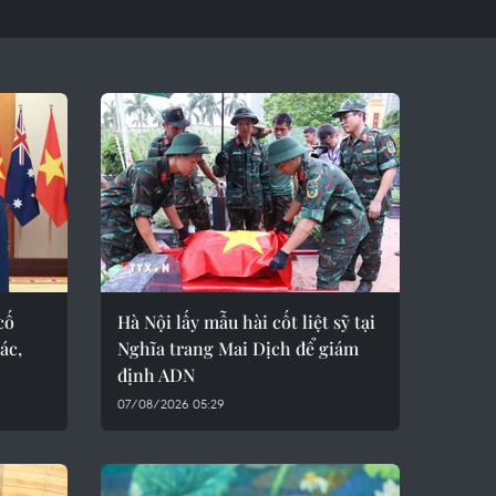
cố
Hà Nội lấy mẫu hài cốt liệt sỹ tại
ác,
Nghĩa trang Mai Dịch để giám
định ADN
07/08/2026 05:29