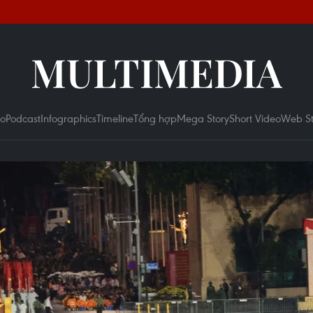
MULTIMEDIA
eo
Podcast
Infographics
Timeline
Tổng hợp
Mega Story
Short Video
Web St