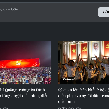
GỬI
hí Quảng trường Ba Đình
Sỹ quan lên "sân khấu": Bộ độ
ờ tổng duyệt diễu binh, diễu
diễn phục vụ người dân trướ
diễu binh
 22:07
29/08/2025 22:03