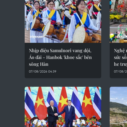
Nhịp điệu Samulnori vang dội,
Nghệ 
Áo dài - Hanbok 'khoe sắc' bên
sức số
sông Hàn
he tr
07/08/2026 04:39
07/08/2