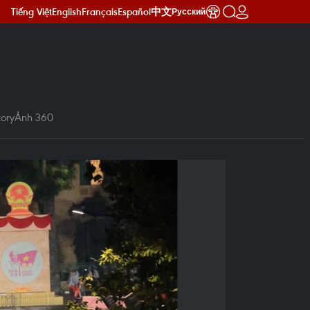
Tiếng Việt
English
Français
Español
中文
Русский
ory
Ảnh 360