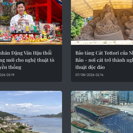
nhân Đặng Văn Hậu thổi
Bảo tàng Cát Tottori của N
ng mới cho nghệ thuật tò
Bản - nơi cát trở thành n
uyền thống
thuật độc đáo
026 03:19
07/08/2026 02:14