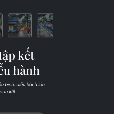
tập kết
iễu hành
ễu binh, diễu hành lớn
oàn kết.