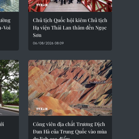
đường
Chủ tịch Quốc hội kiêm Chủ tịch
u-Voi
Hạ viện Thái Lan thăm đền Ngọc
Sơn
06/08/2026 08:09
ới
Công viên địa chất Trương Dịch
Đan Hà của Trung Quốc vào mùa
du lịch cao điểm