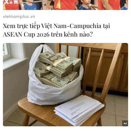
vietnamplus.vn
Xem trực tiếp Việt Nam-Campuchia tại
ASEAN Cup 2026 trên kênh nào?
Người dân trở về nhà sau khi sơ tán tránh lũ. (Ảnh: TTXVN)