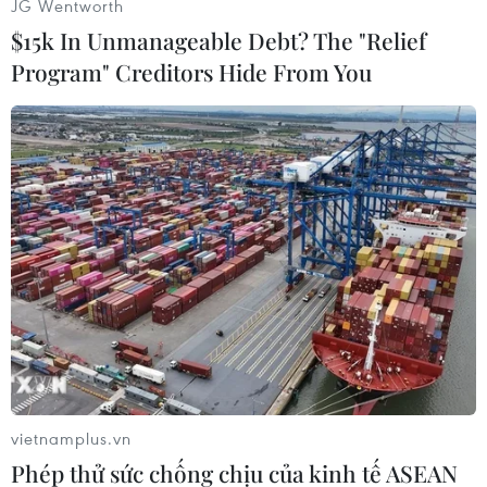
JG Wentworth
$15k In Unmanageable Debt? The "Relief
Program" Creditors Hide From You
Các lực lượng thanh niên tình nguyện được huy động để giúp
dân dọn dẹp nhà ở, vệ sinh đường phố. (Ảnh: TTXVN)
vietnamplus.vn
Phép thử sức chống chịu của kinh tế ASEAN