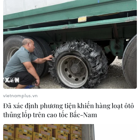
Nước rút, Quốc lộ 4A từ Lạng Sơn
đi Cao Bằng cơ bản thông xe
08/10/2025 08:54
Xã Thất Khê, vùng “rốn lũ” của tỉnh Lạng Sơn nước đã
rút. Hiện các đơn vị quân đội đã huy động lực lượng hỗ
trợ người dân dọn dẹp vệ sinh, thu dọn đồ đạc nhanh
chóng ổn định cuộc sống.
vietnamplus.vn
Đã xác định phương tiện khiến hàng loạt ôtô
thủng lốp trên cao tốc Bắc-Nam