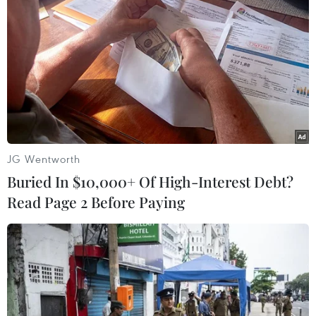
Rác khiến các phương tiện giao thông vẫn chưa tiếp cận được
nhiều địa điểm. (Ảnh: Quốc Đạt/TTXVN)
JG Wentworth
Buried In $10,000+ Of High-Interest Debt?
Read Page 2 Before Paying
Tại cầu ngầm Sông Hiến, phường Thục Phán, rất nhiều cây gỗ,