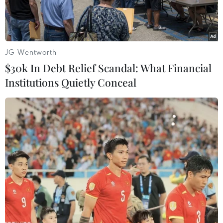
lũ.
JG Wentworth
$30k In Debt Relief Scandal: What Financial
Institutions Quietly Conceal
Các lực lượng thanh niên tình nguyện được huy động để giúp
dân dọn dẹp nhà ở, vệ sinh đường phố. (Ảnh: TTXVN)