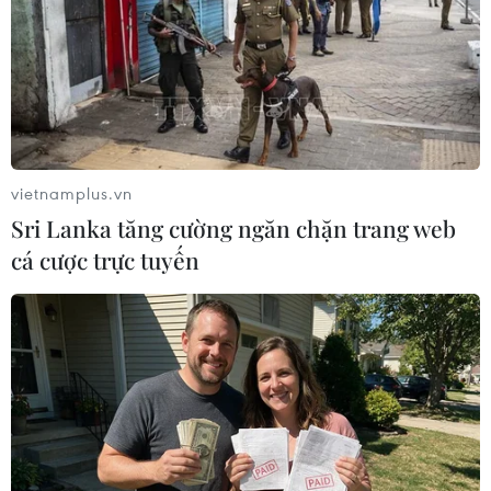
bụi tre, rác thải mắc kẹt khiến cho việc thoát lũ bị hạn chế. (Ảnh:
TTXVN)
vietnamplus.vn
Sri Lanka tăng cường ngăn chặn trang web
cá cược trực tuyến
Tại một số khu vực gần bờ kè Sông Hiến, nhiều hộ dân vẫn
chưa thể về nhà vì lũ chưa rút hết. (Ảnh: TTXVN)