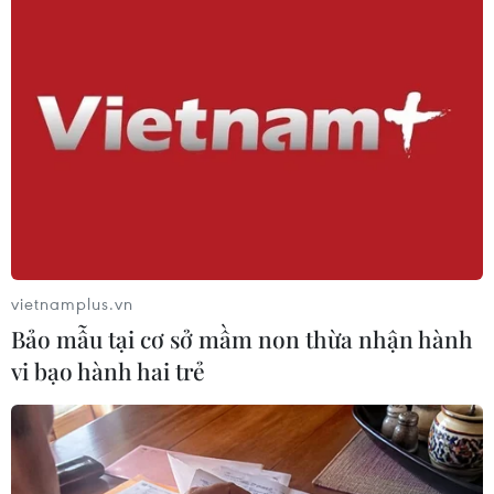
Nước rút để lại khối lượng bùn đất, rác thải khổng lồ khiến cho
công tác vệ sinh môi trường gặp nhiều khó khăn. (Ảnh: TTXVN)
vietnamplus.vn
Bảo mẫu tại cơ sở mầm non thừa nhận hành
vi bạo hành hai trẻ