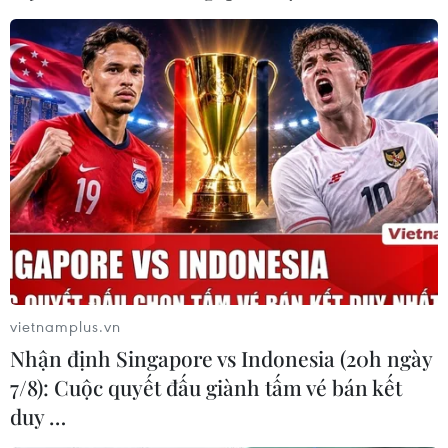
ngập đến khi nào?
08/10/2025 12:05
Sau bão số 11, nhiều địa phương ở Bắc Bộ đang ngập
lụt trên diện rộng như Thái Nguyên, Lạng Sơn, Cao
Bằng... Các địa phương này đã hứng chịu lượng mưa
lớn như thế nào và dự báo khi nào sẽ hết ngập.
vietnamplus.vn
Nhận định Singapore vs Indonesia (20h ngày
7/8): Cuộc quyết đấu giành tấm vé bán kết
duy …