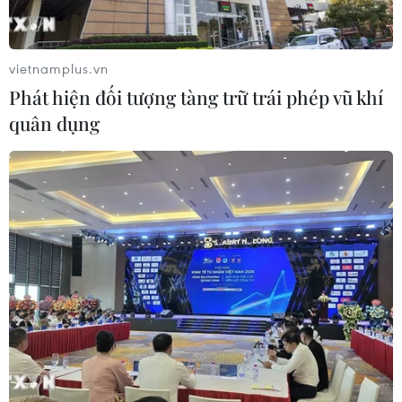
vietnamplus.vn
Phát hiện đối tượng tàng trữ trái phép vũ khí
quân dụng
Người dân vùng ngập lụt tranh thủ dọn dẹp khi nước đã rút.
(Ảnh: Chu Hiệu/TTXVN)
(TTXVN/Vietnam+)