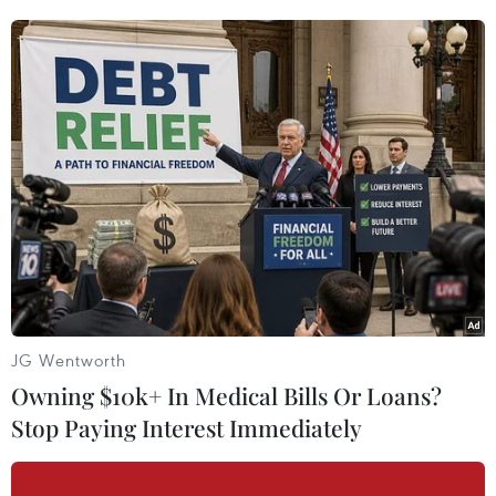
Người dân dọn rửa lại cửa hàng tạp hóa bị ngập nước tại Cao
Bằng. (Ảnh: TTXVN)
JG Wentworth
Owning $10k+ In Medical Bills Or Loans?
Stop Paying Interest Immediately