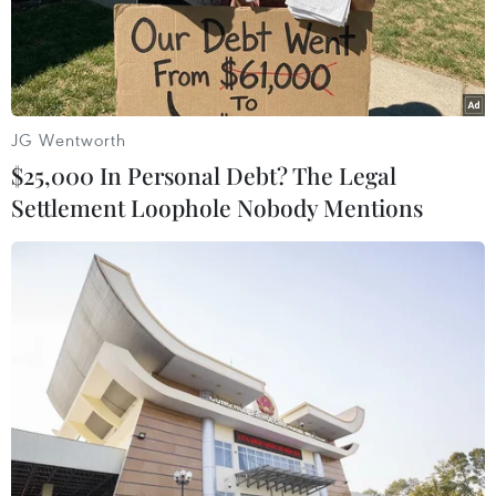
JG Wentworth
$25,000 In Personal Debt? The Legal
Settlement Loophole Nobody Mentions
Người dân vùng ngập lụt tranh thủ dọn dẹp khi nước đã rút.
(Ảnh: Chu Hiệu/TTXVN)