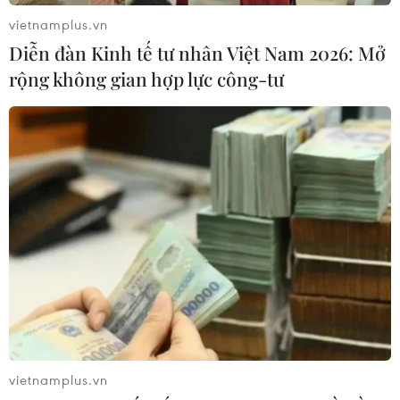
vietnamplus.vn
Diễn đàn Kinh tế tư nhân Việt Nam 2026: Mở
rộng không gian hợp lực công-tư
#Cao Bằng
#lũ lụt
#dọn dẹp hậu quả
#người dân
#đường phố
#rác thải
#công tác vệ sinh
Cao Bằng
Theo dõi VietnamPlus
vietnamplus.vn