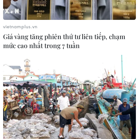
Ngày 5/1/2016, tại Trung tâm Văn hóa Pháp 24 Tràng
Tiền, Hà Nội sẽ diễn ra buổi tọa đàm xoay quanh tác
phẩm Hồi ký chiến tranh của Charles de Gaulle, nhân
vietnamplus.vn
dịp xuất bản tập đầu bằng tiếng Việt.
Giá vàng tăng phiên thứ tư liên tiếp, chạm
mức cao nhất trong 7 tuần