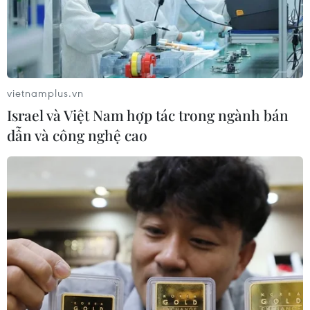
Đông Dương - đã qua đời ở tuổi 88.
vietnamplus.vn
Israel và Việt Nam hợp tác trong ngành bán
dẫn và công nghệ cao
Những áng văn tuyệt vời từ Hồi ký chiến
tranh của Charles de Gaulle
31/12/2015 07:51