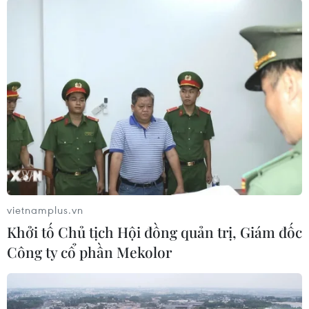
Thông tin từ Viện Pháp tại Việt Nam cho hay,
“Bầu trời đỏ” sẽ chính thức được công chiếu tại
các rạp chiếu phim trên toàn nước Pháp từ ngày
19/7. Dự kiến, phim sẽ ra rạp tại Việt Nam vào
tháng Mười./.
(Vietnam+)
vietnamplus.vn
Khởi tố Chủ tịch Hội đồng quản trị, Giám đốc
Công ty cổ phần Mekolor