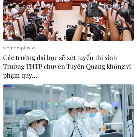
vietnamplus.vn
Các trường đại học sẽ xét tuyển thí sinh
Trường THTP chuyên Tuyên Quang không vi
phạm quy…
Vĩnh biệt Henri Martin - người bạn Pháp
thân thiết của Việt Nam
21/02/2015 04:06
Ông Henri Martin - người bạn thân thiết của Việt Nam,
một trong những người đi đầu trong phong trào phản
đối chiến tranh của thực dân Pháp tại Việt Nam và