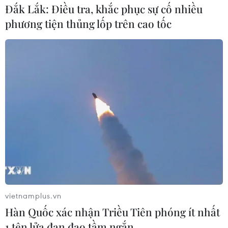
Đắk Lắk: Điều tra, khắc phục sự cố nhiều
phương tiện thủng lốp trên cao tốc
“Nét duyên góa phụ” ra mắt cùng thời
điểm công chiếu “Vĩnh cửu”
05/09/2016 07:09
Mặc dù chỉ gói gọn trong hơn 100 trang sách nhưng
“Nét duyên góa phụ” là câu chuyện lớn về sự sống. Ở
đó, Alice Ferney đã mô tả thế giới của người phụ nữ
trong những năm đầu thế kỷ 20.
vietnamplus.vn
Hàn Quốc xác nhận Triều Tiên phóng ít nhất
1 tên lửa đạn đạo tầm ngắn