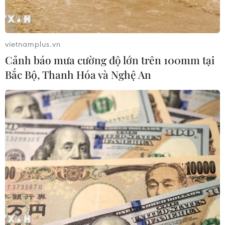
Nếu không được hỗ trợ đúng cách,
điện ảnh Việt có thể bị khán giả quay
lưng
vietnamplus.vn
29/06/2026 12:00
Cảnh báo mưa cường độ lớn trên 100mm tại
Bắc Bộ, Thanh Hóa và Nghệ An
Tác phẩm về "Vua nhạc Pop" lập kỷ
lục doanh thu trong dòng phim tiểu
sử
29/06/2026 06:19
Dàn sao quốc tế hội tụ, dự khai mạc
Liên hoan phim Châu Á Đà Nẵng lần
thứ 4
28/06/2026 15:06