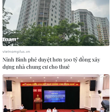
#An ninh xã hội
#Chính trị
#VietnamPlus
#Vietnam
#Plus
Bắc Kạn
Hà Giang
TP. Hà Nội
Tp. Hồ Chí Minh
Tuyên Quang
Thái Nguyên
vietnamplus.vn
Theo dõi VietnamPlus
Ninh Bình phê duyệt hơn 500 tỷ đồng xây
dựng nhà chung cư cho thuê
TIN LIÊN QUAN