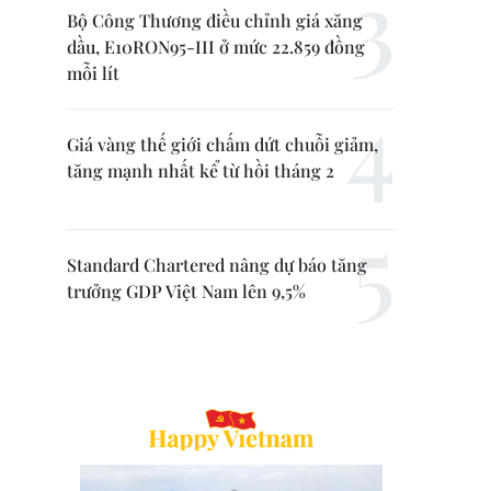
Bộ Công Thương điều chỉnh giá xăng
dầu, E10RON95-III ở mức 22.859 đồng
mỗi lít
Giá vàng thế giới chấm dứt chuỗi giảm,
tăng mạnh nhất kể từ hồi tháng 2
Standard Chartered nâng dự báo tăng
trưởng GDP Việt Nam lên 9,5%