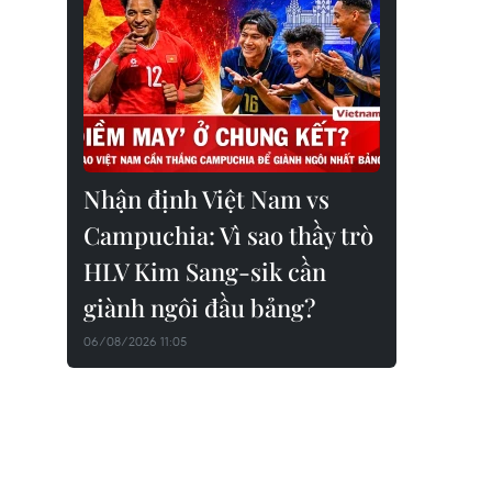
Nhận định Việt Nam vs
Campuchia: Vì sao thầy trò
HLV Kim Sang-sik cần
giành ngôi đầu bảng?
06/08/2026 11:05