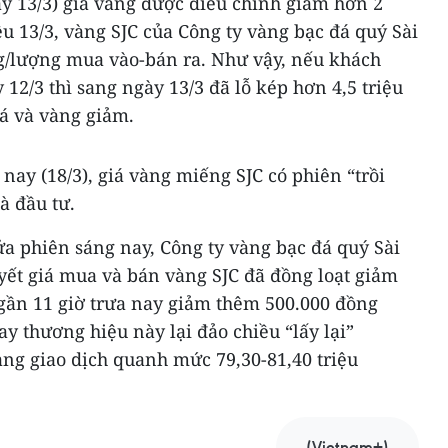
y 13/3) giá vàng được điều chỉnh giảm hơn 2
ều 13/3, vàng SJC của Công ty vàng bạc đá quý Sài
ng/lượng mua vào-bán ra. Như vậy, nếu khách
12/3 thì sang ngày 13/3 đã lỗ kép hơn 4,5 triệu
iá và vàng giảm.
ay (18/3), giá vàng miếng SJC có phiên “trồi
hà đầu tư.
a phiên sáng nay, Công ty vàng bạc đá quý Sài
ết giá mua và bán vàng SJC đã đồng loạt giảm
gần 11 giờ trưa nay giảm thêm 500.000 đồng
y thương hiệu này lại đảo chiều “lấy lại”
ang giao dịch quanh mức 79,30-81,40 triệu
(Vietnam+)