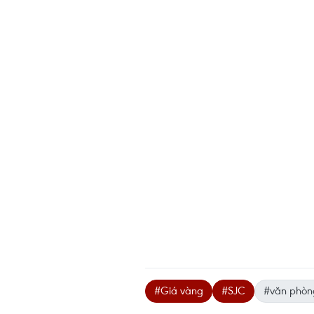
#Giá vàng
#SJC
#văn phòn