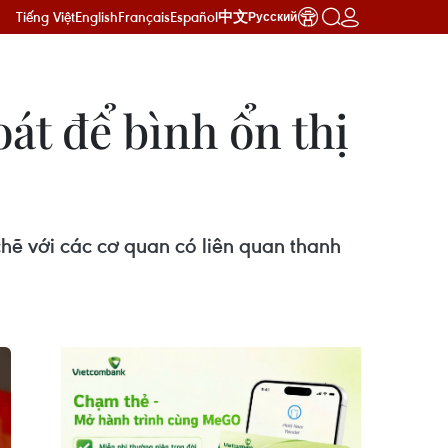
Tiếng Việt
English
Français
Español
中文
Русский
át để bình ổn thị
ẽ với các cơ quan có liên quan thanh