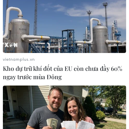
#Hội đồng Giáo sư Nhà nước
#Chức danh giáo sư
vietnamplus.vn
#Phó giáo sư
#Nhà giáo
Kho dự trữ khí đốt của EU còn chưa đầy 60%
ngay trước mùa Đông
Theo dõi VietnamPlus