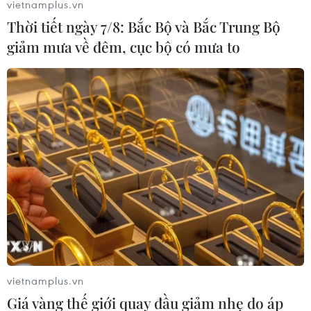
vietnamplus.vn
Thời tiết ngày 7/8: Bắc Bộ và Bắc Trung Bộ
giảm mưa về đêm, cục bộ có mưa to
Năm 2019, Việt Nam sẽ có thêm 441 giáo
sư, phó giáo sư mới?
25/10/2019 03:50
Hội đồng giáo sư của 26 ngành, liên ngành vừa gửi Hội
đồng chức danh giáo sư Nhà nước danh sách 441 ứng
viên để xét công nhận đạt tiêu chuẩn chức danh giáo
sư, phó giáo sư năm 2019.
vietnamplus.vn
Giá vàng thế giới quay đầu giảm nhẹ do áp