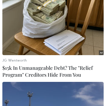
công khai, minh bạch của quá trình xét đạt tiêu
chuẩn giáo sư, phó giáo sư.
Những thông tin phản biện từ xã hội, cộng đồng
các nhà khoa học... là nguồn thông tin hữu ích
giúp Hội đồng giáo sư các cấp lựa chọn được
những ứng viên đủ điều kiện và xứng đáng đạt
tiêu chuẩn chức danh giáo sư, phó giáo sư năm
2020./.
JG Wentworth
$15k In Unmanageable Debt? The "Relief
(TTXVN/Vietnam+)
Program" Creditors Hide From You