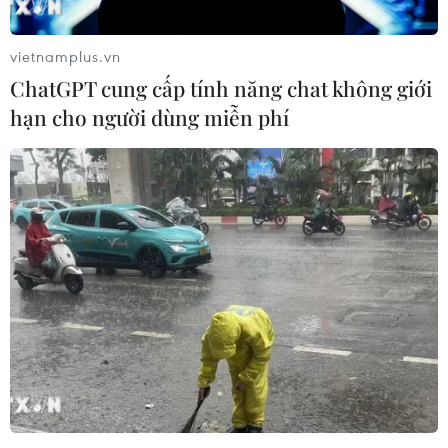
Xét chức danh giáo sư 2019: Loại ngay hồ
vietnamplus.vn
sơ không đạt tiêu chuẩn
ChatGPT cung cấp tính năng chat không giới
03/09/2019 11:42
hạn cho người dùng miễn phí
Năm 2019, có 725 ứng viên nộp hồ sơ xét chức danh
giáo sư, phó giáo sư. Chủ tịch Hội đồng Chức danh
giáo sư nhà nước Phùng Xuân Nhạ yêu cầu các hội
đồng phải xem xét kỹ các hồ sơ.