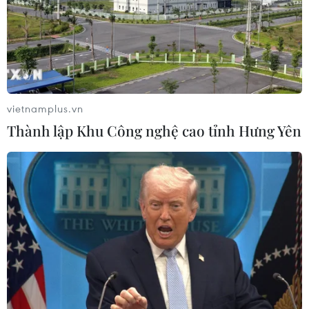
Thứ trưởng Bộ GD-ĐT: Thi lại không
phải để xóa bỏ trách nhiệm của thí
sinh
05/08/2026 09:19
vietnamplus.vn
Bắc Ninh: Tinh gọn hơn 50% đầu mối
Thành lập Khu Công nghệ cao tỉnh Hưng Yên
cơ sở giáo dục công lập
05/08/2026 06:53
Vụ trường Chuyên Tuyên Quang:
Việc tổ chức thi lại trên cơ sở kết quả
điều tra
05/08/2026 04:39