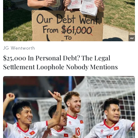
TIN LIÊN QUAN
JG Wentworth
$25,000 In Personal Debt? The Legal
Settlement Loophole Nobody Mentions
Phải công khai hồ sơ điện tử của từng ứng
viên giáo sư, phó giáo sư