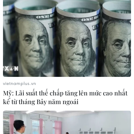
tích xuất sắc
02/08/2026 09:16
Trước thềm năm học mới: Giáo dục
tăng tốc từ vùng biên đến đô thị
02/08/2026 04:35
Xem thêm
vietnamplus.vn
Mỹ: Lãi suất thế chấp tăng lên mức cao nhất
kể từ tháng Bảy năm ngoái
CƠ QUAN CHỦ QUẢN: THÔNG TẤN XÃ VIỆT NAM
Tổng Biên tập: TRẦN TIẾN DUẨN