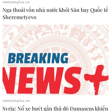
vietnamplus.vn
Nga thoái vốn nhà nước khỏi Sân bay Quốc tế
Sheremetyevo
TIN CÙNG CHUYÊN MỤC
Vụ chuyên Tuyên Quang: Thu hồi,
vietnamplus.vn
hủy bỏ giấy chứng nhận kết quả thi
Syria: Nổ xe buýt gần thủ đô Damascus khiến
đã cấp