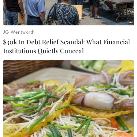
JG Wentworth
$30k In Debt Relief Scandal: What Financial
Institutions Quietly Conceal
Một phiên họp của Hội đồng Giáo sư Nhà nước.
(Nguồn:hdgsnn.gov.vn)
Hội đồng Giáo sư Nhà nước vừa công bố bàn
giao Quyết định và Giấy chứng nhận đạt tiêu
chuẩn chức danh giáo sư và phó giáo sư năm