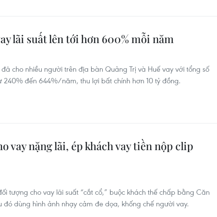
vay lãi suất lên tới hơn 600% mỗi năm
ã cho nhiều người trên địa bàn Quảng Trị và Huế vay với tổng số
t từ 240% đến 644%/năm, thu lợi bất chính hơn 10 tỷ đồng.
 vay nặng lãi, ép khách vay tiền nộp clip
ối tượng cho vay lãi suất “cắt cổ,” buộc khách thế chấp bằng Căn
au đó dùng hình ảnh nhạy cảm đe dọa, khống chế người vay.