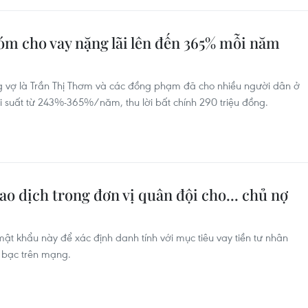
óm cho vay nặng lãi lên đến 365% mỗi năm
 vợ là Trần Thị Thơm và các đồng phạm đã cho nhiều người dân ở
i suất từ 243%-365%/năm, thu lời bất chính 290 triệu đồng.
o dịch trong đơn vị quân đội cho... chủ nợ
ật khẩu này để xác định danh tính với mục tiêu vay tiền tư nhân
h bạc trên mạng.