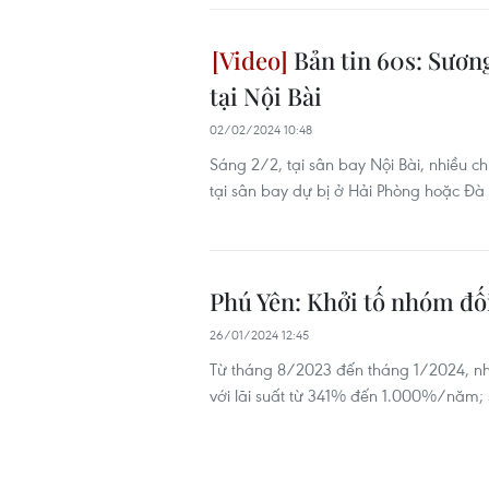
Bản tin 60s: Sươn
tại Nội Bài
02/02/2024 10:48
Sáng 2/2, tại sân bay Nội Bài, nhiều c
tại sân bay dự bị ở Hải Phòng hoặc Đà
Phú Yên: Khởi tố nhóm đố
26/01/2024 12:45
Từ tháng 8/2023 đến tháng 1/2024, nhó
với lãi suất từ 341% đến 1.000%/năm; số 