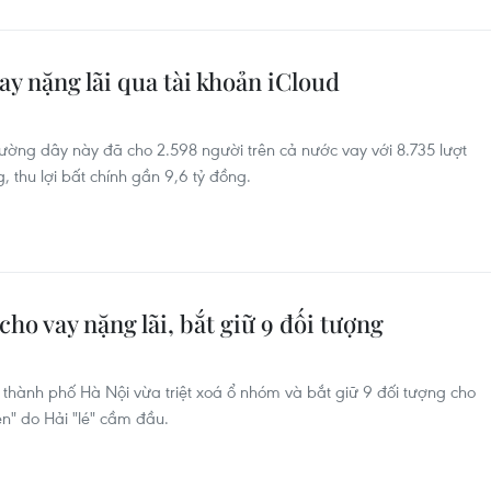
ay nặng lãi qua tài khoản iCloud
ờng dây này đã cho 2.598 người trên cả nước vay với 8.735 lượt
, thu lợi bất chính gần 9,6 tỷ đồng.
ho vay nặng lãi, bắt giữ 9 đối tượng
thành phố Hà Nội vừa triệt xoá ổ nhóm và bắt giữ 9 đối tượng cho
en" do Hải "lé" cầm đầu.