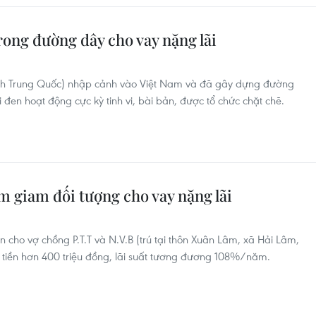
trong đường dây cho vay nặng lãi
ịch Trung Quốc) nhập cảnh vào Việt Nam và đã gây dựng đường
i đen hoạt động cực kỳ tinh vi, bài bản, được tổ chức chặt chẽ.
ạm giam đối tượng cho vay nặng lãi
cho vợ chồng P.T.T và N.V.B (trú tại thôn Xuân Lâm, xã Hải Lâm,
ố tiền hơn 400 triệu đồng, lãi suất tương đương 108%/năm.