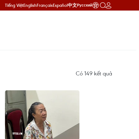
Tiếng Việt
English
Français
Español
中文
Русский
Có
149
kết quả