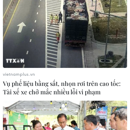
vietnamplus.vn
Vụ phế liệu bằng sắt, nhọn rơi trên cao tốc:
Tài xế xe chở mắc nhiều lỗi vi phạm