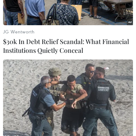
JG Wentworth
$30k In Debt Relief Scandal: What Financial
Institutions Quietly Conceal
Kình ngư Ánh Viên giành 8 huy chương vàng tại SEA Games
28. (Ảnh: Quốc Khánh/TTXVN)
Chủ tịch nước Trương Tấn Sang đã gửi thư khen
ngợi Nguyễn Thị Ánh Viên, vận động viên bơi
lội đã giành được 8 huy chương vàng, phá 8 kỷ
lục tại SEA Games 28.