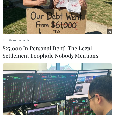
JG Wentworth
$25,000 In Personal Debt? The Legal
Settlement Loophole Nobody Mentions
Ánh Viên trình diễn kỹ năng “độc” cho
thiếu nhi Hà Nội
22/06/2015 23:25