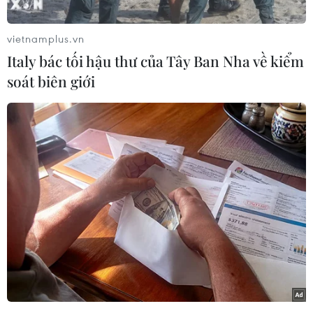
vietnamplus.vn
Thành tích của Nguyễn Thị Ánh Viên đã giúp
Italy bác tối hậu thư của Tây Ban Nha về kiểm
đoàn thể thao Việt Nam giành tổng cộng 73 huy
soát biên giới
chương vàng, vượt xa chỉ tiêu 56-65 huy chương
vàng đã đoàn đã đề ra trước ngày lên đường
sang Singapore tranh tài.
Kết thúc SEA Games 28, đoàn thể thao Việt Nam
xếp thứ 3 toàn đoàn với 73 huy chương vàng, 53
huy chương bạc và 60 huy chương đồng./.