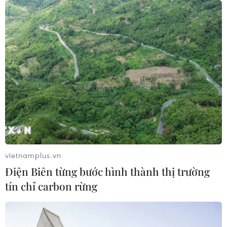
17/06/2015 02:31
Lễ bế mạc SEA Games 28:
Hoành tráng và giàu cảm xúc
17/06/2015 01:52
Bế mạc SEA Games 28 để lại nhiều
cảm xúc cho các vận động viên
16/06/2015 14:19
vietnamplus.vn
Điện Biên từng bước hình thành thị trường
tín chỉ carbon rừng
Ông Miura bất ngờ vì cổ động viên
vẫn ủng hộ U23 Việt Nam
16/06/2015 13:05