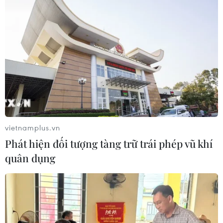
HLV Miura và U23 Việt Nam vẫn được
chào đón như những người hùng
16/06/2015 12:53
Kết thúc SEA Games 28: Đoàn Việt
Nam mang về nhiều bất ngờ
vietnamplus.vn
16/06/2015 11:16
Phát hiện đối tượng tàng trữ trái phép vũ khí
quân dụng
Điểm mặt những "tiên đồng,
ngọc nữ" của Sea Games 28
16/06/2015 10:59