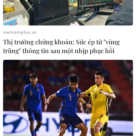
“Cô gái vàng” của bơi lội Việt Nam có màn bơi biểu
diễn đơn giản nhưng độc đáo đã tạo hiệu ứng mạnh
mẽ tới người xem, trong đó có rất đông thanh thiếu nhi
thủ đô tại hồ bơi Tăng Bạt Hổ.
vietnamplus.vn
Thị trường chứng khoán: Sức ép từ "vùng
trũng" thông tin sau một nhịp phục hồi