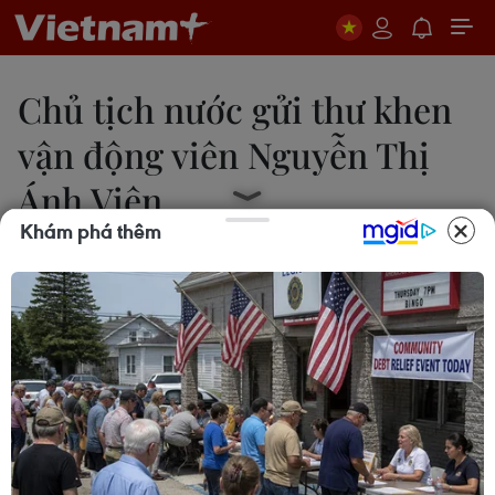
Chủ tịch nước gửi thư khen
vận động viên Nguyễn Thị
Ánh Viên
Khám phá thêm
03/07/2015 10:44
Chủ tịch nước Trương Tấn Sang đã gửi thư khen
ngợi Nguyễn Thị Ánh Viên, vận động viên bơi lội
đã giành được 8 huy chương vàng, phá 8 kỷ lục tại
SEA Games 28.