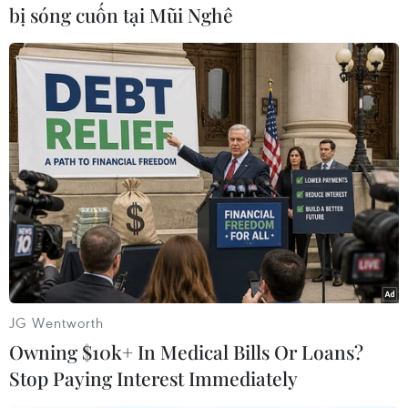
bị sóng cuốn tại Mũi Nghê
(Vietnam+)
JG Wentworth
Owning $10k+ In Medical Bills Or Loans?
Stop Paying Interest Immediately
#Chủ tịch nước
#Trương Tấn Sang
#Nguyễn Thị Ánh Viên
#Vận động viên
#SEA Games