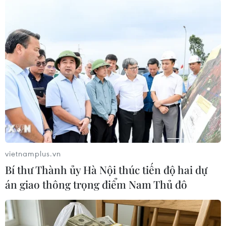
#Kỷ lục
#SEA Games 28
Theo dõi VietnamPlus
TIN LIÊN QUAN
vietnamplus.vn
Bí thư Thành ủy Hà Nội thúc tiến độ hai dự
án giao thông trọng điểm Nam Thủ đô