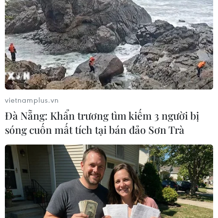
vietnamplus.vn
Đà Nẵng: Khẩn trương tìm kiếm 3 người bị
sóng cuốn mất tích tại bán đảo Sơn Trà
Ánh Viên: Em chỉ yêu bơi, chưa nghĩ về
chuyện tình cảm
11/06/2015 22:49
Chia sẻ với báo giới, Nguyễn Thị Ánh Viên khẳng định
mình chỉ muốn tập trung cho bơi lội chứ chưa nghĩ tới
các chuyện tình cảm khác vào lúc này.