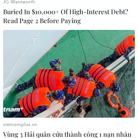
JG Wentworth
Buried In $10,000+ Of High-Interest Debt?
Read Page 2 Before Paying
vietnamplus.vn
Vùng 3 Hải quân cứu thành công 1 nạn nhân
Nguyên văn thư khen của Chủ tịch nước Trương Tấn Sang.