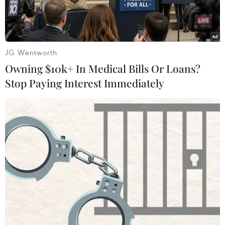
JG Wentworth
Owning $10k+ In Medical Bills Or Loans?
Stop Paying Interest Immediately
(Ảnh: PV/Vietnam+)
Trong 3 ngày từ 11/6 - 13/6, các khán giả Thủ đô
sẽ có dịp chiêm ngưỡng các tác phẩm nhiếp ảnh
về cha và con trong cuộc triển lãm "Chuyện của
cha" do chính các sinh viên Học viện Báo chí và