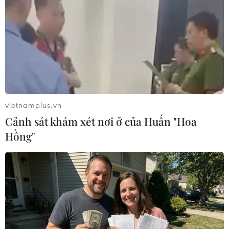
17/05/2017 06:30
Ngày 17/5, tại Phố đi bộ Nguyễn Huệ, Ban Tổ chức kỷ
niệm các ngày Lễ lớn Thành phố Hồ Chí Minh tổ chức
khai mạc triển lãm ảnh “Chủ tịch Hồ Chí Minh sống mãi
trong lòng dân tộc Việt Nam.”
vietnamplus.vn
Cảnh sát khám xét nơi ở của Huấn "Hoa
Hồng"