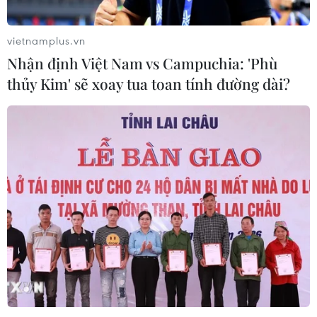
Hà Nội: 'Đánh thức' di sản văn hóa,
mở đường cho sáng tạo
vietnamplus.vn
06/08/2026 04:25
Nhận định Việt Nam vs Campuchia: 'Phù
thủy Kim' sẽ xoay tua toan tính đường dài?
Quảng Trị bảo tồn di tích và hệ thống
mạch nước ngầm ở 14 giếng cổ xã
Cồn Tiên
06/08/2026 03:01
Phát động Cuộc thi Sáng tạo Video
2026 cho công dân Pháp ngữ
06/08/2026 02:29