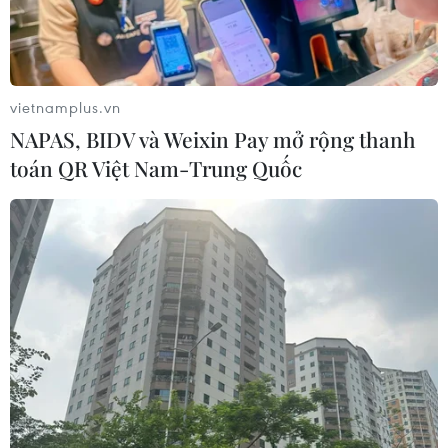
03/08/2026 15:58
Xem thêm
vietnamplus.vn
NAPAS, BIDV và Weixin Pay mở rộng thanh
toán QR Việt Nam-Trung Quốc
CƠ QUAN CHỦ QUẢN: THÔNG TẤN XÃ VIỆT NAM
Tổng Biên tập: TRẦN TIẾN DUẨN
Phó Tổng Biên tập: NGUYỄN THỊ TÁM, KHÚC THANH
THỦY
Sở hữu trí tuệ
Quy định sử dụng
RSS
Hỗ trợ