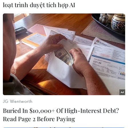
ba trong tháng Sáu làm Ngày của Cha. Trong
loạt trình duyệt tích hợp AI
cuộc đời của mỗi con người, không có bước đi
nào thiếu đi sự động viên, yêu thương thầm
lặng và vị tha của người cha. Tuy vậy, cuộc sống
hiện đại có lẽ đôi lúc đã vô tình làm chúng ta xa
rời nhau, quên lãng sự hy sinh cao cả đó./.
(Vietnam+)
JG Wentworth
Buried In $10,000+ Of High-Interest Debt?
Read Page 2 Before Paying