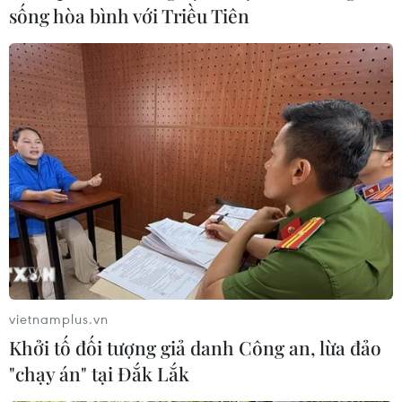
sống hòa bình với Triều Tiên
vietnamplus.vn
Khởi tố đối tượng giả danh Công an, lừa đảo
"chạy án" tại Đắk Lắk