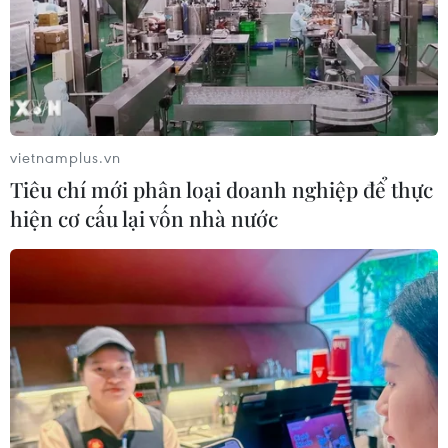
04/08/2026 02:51
ASEAN Cup 2026: Đội tuyển Việt
Nam tạo "cơn địa chấn" trên truyền
thông khu vực
vietnamplus.vn
04/08/2026 02:45
Tiêu chí mới phân loại doanh nghiệp để thực
hiện cơ cấu lại vốn nhà nước
Ngoại giao văn hóa: Nét vẽ làm hoàn
chỉnh bức tranh hợp tác Việt Nam-
Nga
03/08/2026 22:55
Chương trình nghệ thuật 'Giai điệu
Tổ quốc' - Khắc họa một Việt Nam
vươn mình