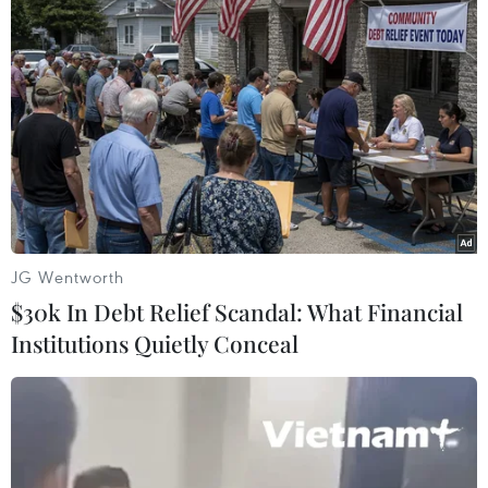
TIN LIÊN QUAN
JG Wentworth
$30k In Debt Relief Scandal: What Financial
Institutions Quietly Conceal
Triển lãm ảnh "Chủ tịch Hồ Chí Minh
trong lòng dân tộc Việt Nam"