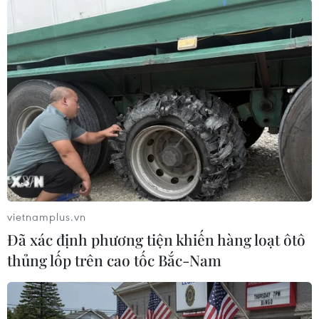
Theo dõi VietnamPlus
TIN LIÊN QUAN
vietnamplus.vn
Đã xác định phương tiện khiến hàng loạt ôtô
thủng lốp trên cao tốc Bắc-Nam