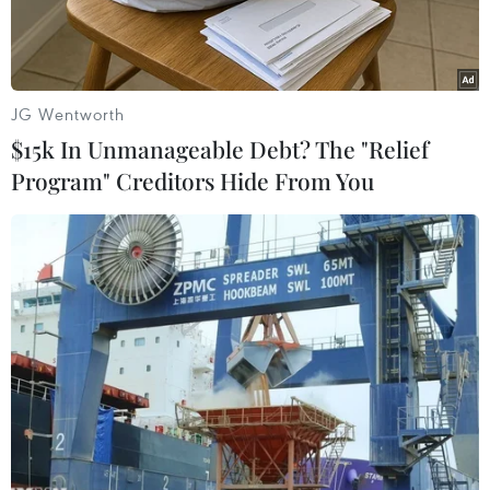
JG Wentworth
$15k In Unmanageable Debt? The "Relief
Program" Creditors Hide From You
Một vụ bắt giữ ma túy tại Colombia năm 2013. (Nguồn: Cảnh
sát Colombia)
Cảnh sát quốc gia Colombia cho biết năm ngoái
nước này đã bắt giữ 328 đối tượng, trong đó có
131 người nước ngoài, được các nhóm tội phạm
thuê vận chuyển ma túy ra khỏi nước này.