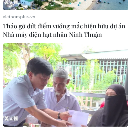
tế, những người mắc các căn bệnh đau đớn nghiêm
trọng, hoàn toàn có thể được phép mua cần sa.
vietnamplus.vn
Tháo gỡ dứt điểm vướng mắc hiện hữu dự án
Nhà máy điện hạt nhân Ninh Thuận
Thu giữ gần 4,7kg cocain tại sân bay Tân
Sơn Nhất