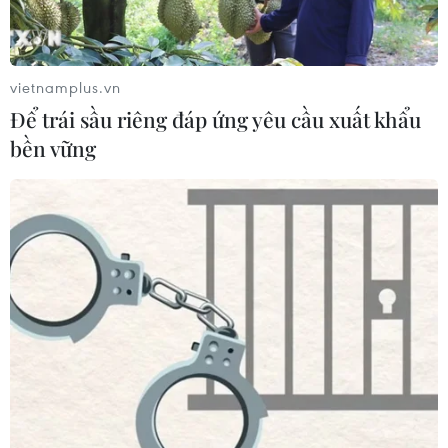
lương thực nghiêm trọng do thiếu
hụt viện trợ
05/08/2026 06:41
vietnamplus.vn
Để trái sầu riêng đáp ứng yêu cầu xuất khẩu
Italy nâng báo động đỏ trên toàn bộ
bền vững
27 thành phố do nắng nóng kỷ lục
05/08/2026 06:31
Xem thêm
CƠ QUAN CHỦ QUẢN: THÔNG TẤN XÃ VIỆT NAM