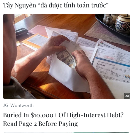
(Vietnam+)
Tây Nguyên “đã được tính toán trước”
JG Wentworth
#Colombia
#Cảnh sát
#Ma túy
#Cocaine
Buried In $10,000+ Of High-Interest Debt?
#Cần sa
#Heroin
#Buôn lậu
#Tội phạm
Read Page 2 Before Paying
Colombia