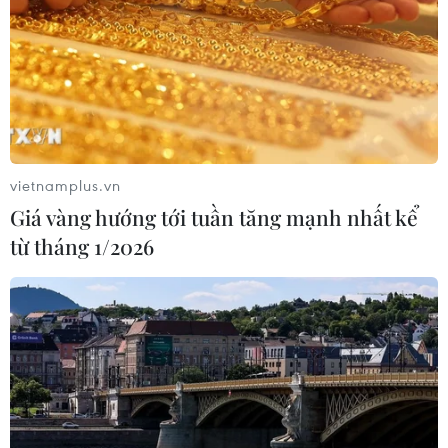
vietnamplus.vn
Giá vàng hướng tới tuần tăng mạnh nhất kể
từ tháng 1/2026
TIN CÙNG CHUYÊN MỤC
Thụy Sĩ khó đạt mục tiêu giảm phát