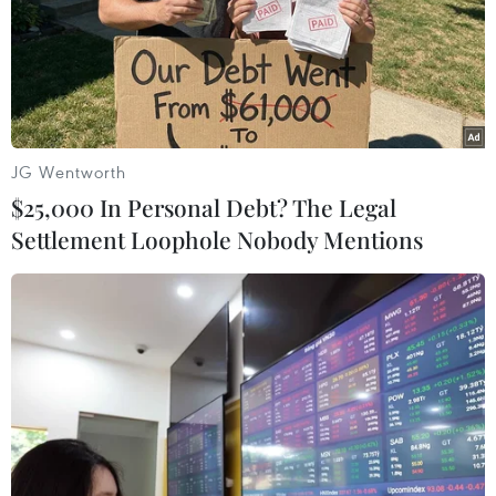
JG Wentworth
$25,000 In Personal Debt? The Legal
Settlement Loophole Nobody Mentions
Malaysia bắt giữ lượng ma túy kỷ lục trong
năm 2013
07/01/2014 02:17
Trong năm 2013, cảnh sát Malaysia đã bắt giữ một
lượng ma túy kỷ lục trị giá lên tới 126 triệu USD, tăng 6%
so với năm 2012.