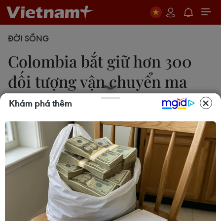
ĐỜI SỐNG
Colombia bắt giữ hơn 300
đối tượng vận chuyển ma
túy
Khám phá thêm
Quang Sơn/Buenos Aires
10/01/2014 02:13
Năm 2013, cảnh sát Colombia đã bắt giữ 328 đối
tượng được các nhóm tội phạm thuê vận chuyển
ma túy ra khỏi nước này.