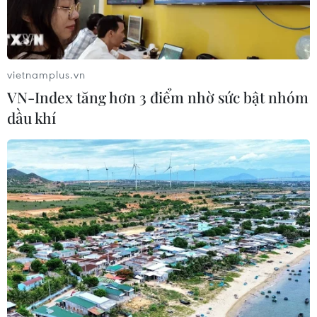
vietnamplus.vn
VN-Index tăng hơn 3 điểm nhờ sức bật nhóm
dầu khí
Cần sa sẽ được phép bán công khai tại
New York
05/01/2014 04:35
New York sẽ nới lỏng luật sử dụng cần sa vì mục đích y