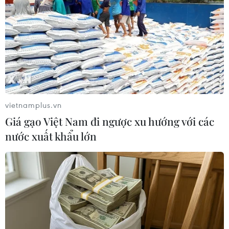
vietnamplus.vn
Giá gạo Việt Nam đi ngược xu hướng với các
nước xuất khẩu lớn
Singapore: Ít nhất 50% ca nhiễm mới
không có triệu chứng
08/06/2020 12:09
Người đứng đầu lực lượng đặc biệt phòng chống
COVID-19 của Singapore, các ca nhiễm không có triệu
chứng ít có cơ hội lây lan virus SARS-CoV-2 bởi người