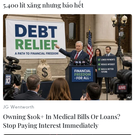
Thay vào đó, người nhập cảnh phải xét nghiệp
5.400 lít xăng nhưng báo hết
COVID-19 trong vòng 48 giờ trước xuất cảnh và
sau khi hạ cánh, cung cấp chi tiết thông tin về
lịch trình đi lại dự kiến, phải tải và sử dụng ứng
dụng TraceTogether, không sử dụng phương
tiện công cộng./.
JG Wentworth
Owning $10k+ In Medical Bills Or Loans?
Stop Paying Interest Immediately