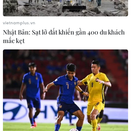
vietnamplus.vn
Nhật Bản: Sạt lở đất khiến gần 400 du khách
mắc kẹt