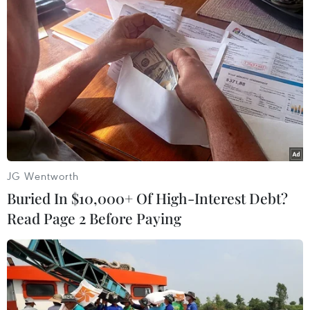
#COVID-19
#Singapore
#tiền xét nghiệm
#cách ly tại nhà
#cơ sở cách ly
Singapore
Theo dõi VietnamPlus
JG Wentworth
Buried In $10,000+ Of High-Interest Debt?
Read Page 2 Before Paying
TIN LIÊN QUAN