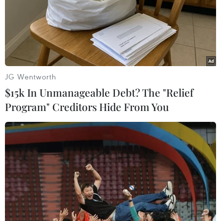
bệnh không ho hay hắt hơi.
JG Wentworth
$15k In Unmanageable Debt? The "Relief
Program" Creditors Hide From You
Singapore cấp phép thuốc Remdesivir
điều trị bệnh nhân COVID-19