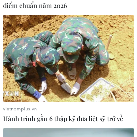
điểm chuẩn năm 2026
Một số quốc gia Đông Nam Á vẫn ghi nhận
hàng trăm ca mắc COVID-19 mới
14/06/2020 12:23
Một số quốc gia Đông Nam Á như Indonesia,
Philippines và Singapore tiếp tục ghi nhận thêm hàng
trăm ca mắc và tử vong do bệnh viêm đường hô hấp
vietnamplus.vn
cấp COVID-19 trong ngày 14/6.
Hành trình gần 6 thập kỷ đưa liệt sỹ trở về