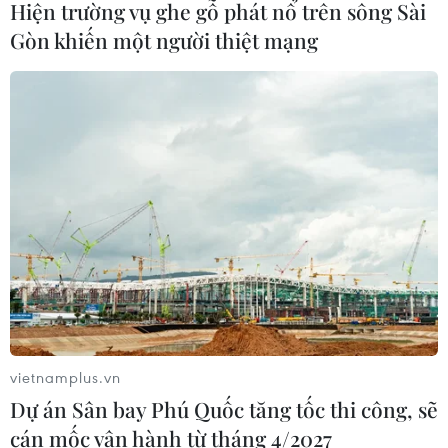
Hiện trường vụ ghe gỗ phát nổ trên sông Sài
của cộng đồng người Việt Nam tại
Gòn khiến một người thiệt mạng
Nhật Bản
22/07/2026 14:44
Lượng kiều hối về Thành phố Hồ Chí
Minh giảm gần 23% sau nửa năm
22/07/2026 06:22
Ấm áp nghĩa tình của những cựu
chiến binh Việt Nam tại Đức
22/07/2026 03:14
vietnamplus.vn
Dự án Sân bay Phú Quốc tăng tốc thi công, sẽ
Khánh thành chùa Hoa Nghiêm tại
cán mốc vận hành từ tháng 4/2027
Đông Bắc Thái Lan, gìn giữ bản sắc