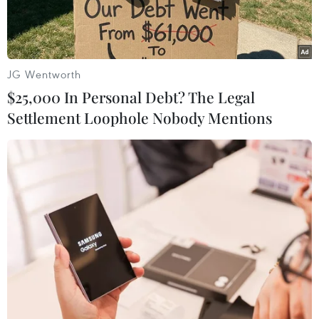
JG Wentworth
$25,000 In Personal Debt? The Legal
Settlement Loophole Nobody Mentions
Hành khách làm thủ tục tại sân bay quốc tế Changi ở
Singapore. (Ảnh: AFP/TTXVN)
Công dân của 10 quốc gia và vùng lãnh thổ,
trong đó có Việt Nam, sẽ được cách ly tại nhà
thay vì tại các cơ sở cách ly của Singapore bắt
đầu từ ngày 18/6 sau khi nhập cảnh, tuy nhiên