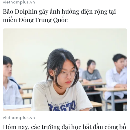
vietnamplus.vn
Bão Dolphin gây ảnh hưởng diện rộng tại
miền Đông Trung Quốc
Ấn Độ thêm hơn 11.000 ca nhiễm mới,
Singapore đã có tổng 40.000 ca
13/06/2020 11:02
Với 8.890 ca tử vong, Ấn Độ đã vượt Anh trở thành nước
có số ca tử vong cao thứ 4 thế giới, trong khi tổng số ca
nhiễm COVID-19 tại nước này đã lên đến 309.603 ca.
vietnamplus.vn
Hôm nay, các trường đại học bắt đầu công bố