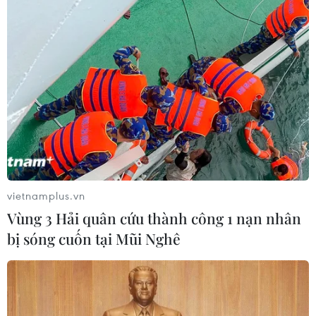
Bản
31/07/2026 04:02
50 năm quan hệ Việt-Đức: Khi ngoại
giao nhân dân bắt đầu từ tiếng mẹ đẻ
30/07/2026 23:00
Trăn trở người giữ lửa tiếng Việt trên
quê hương thứ hai
vietnamplus.vn
30/07/2026 12:00
Vùng 3 Hải quân cứu thành công 1 nạn nhân
bị sóng cuốn tại Mũi Nghê
Nơi tiếng mẹ đẻ được hồi sinh giữa
lòng nước Đức
30/07/2026 08:18