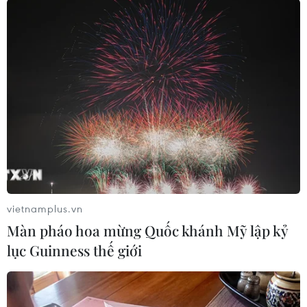
(Vietnam+)
vietnamplus.vn
Màn pháo hoa mừng Quốc khánh Mỹ lập kỷ
lục Guinness thế giới