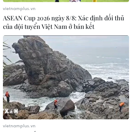
vietnamplus.vn
ASEAN Cup 2026 ngày 8/8: Xác định đối thủ
của đội tuyển Việt Nam ở bán kết
TIN CÙNG CHUYÊN MỤC
Mở rộng không gian cống hiến cho
cộng đồng người Việt Nam ở nước
ngoài
08/08/2026 11:00
vietnamplus.vn
ASC 2026: Tiếp lửa đam mê khoa học