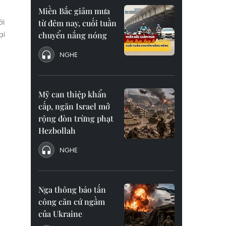
Miền Bắc giảm mưa
ới
từ đêm nay, cuối tuần
ại
chuyển nắng nóng
NGHE
Mỹ can thiệp khẩn
cấp, ngăn Israel mở
rộng đòn trừng phạt
Hezbollah
NGHE
Nga thông báo tấn
công căn cứ ngầm
của Ukraine