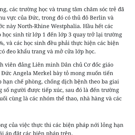
ng, các trường học và trung tâm chăm sóc trẻ đã
hu vực của Đức, trong đó có thủ đô Berlin và
c này North-Rhine Westphalia. Hầu hết các
 học sinh từ lớp 1 đến lớp 3 quay trở lại trường
%, và các học sinh đều phải thực hiện các biện
có đeo khẩu trang và mở cửa lớp học.
nh viên đảng Liên minh Dân chủ Cơ đốc giáo
g Đức Angela Merkel bày tỏ mong muốn tiến
p hạn chế phòng, chống dịch bệnh theo ba giai
g số người được tiếp xúc, sau đó là đến trường
uối cùng là các nhóm thể thao, nhà hàng và các
g của việc thực thi các biện pháp nới lỏng hạn
ái áp đặt các biện pháp trên.