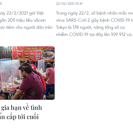
55
22/02/2021 10:51
ngày 22/2/2021 giờ Việt
Trong ngày 22/2, số bệnh nhân mắc m
ần 205 triệu liều vắcxin
virus SARS-CoV-2 gây bệnh COVID-19 t
c tiêm cho người dân trên
Tokyo là 178 người, nâng tổng số ca
nhiễm COVID-19 tại đây lên 109.912 ca.
gia hạn về tình
n cấp tới cuối