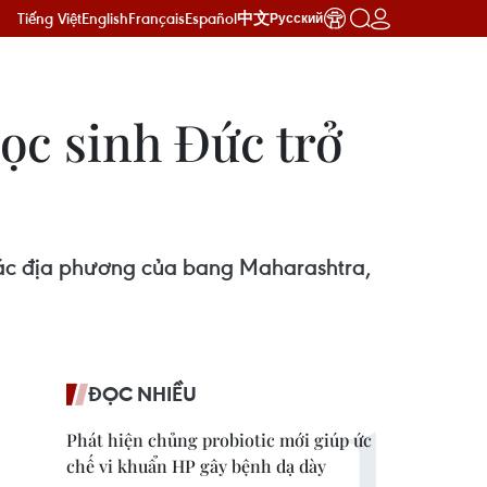
Tiếng Việt
English
Français
Español
中文
Русский
ọc sinh Đức trở
 các địa phương của bang Maharashtra,
ĐỌC NHIỀU
Phát hiện chủng probiotic mới giúp ức
chế vi khuẩn HP gây bệnh dạ dày