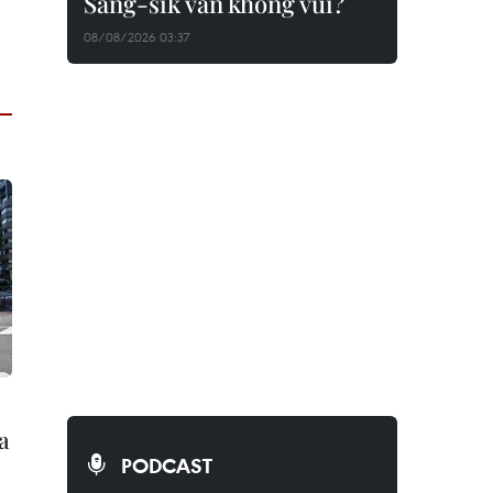
Sang-sik vẫn không vui?
08/08/2026 03:37
a
PODCAST