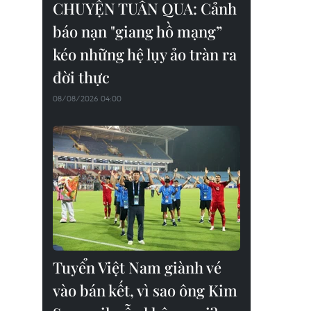
CHUYỆN TUẦN QUA: Cảnh
báo nạn "giang hồ mạng”
kéo những hệ lụy ảo tràn ra
đời thực
08/08/2026 04:00
Tuyển Việt Nam giành vé
vào bán kết, vì sao ông Kim