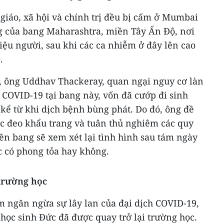
 giáo, xã hội và chính trị đều bị cấm ở Mumbai
g của bang Maharashtra, miền Tây Ấn Độ, nơi
iệu người, sau khi các ca nhiễm ở đây lên cao
.
 ông Uddhav Thackeray, quan ngại nguy cơ làn
 COVID-19 tại bang này, vốn đã cướp đi sinh
kể từ khi dịch bệnh bùng phát. Do đó, ông đề
ệc đeo khẩu trang và tuân thủ nghiêm các quy
ền bang sẽ xem xét lại tình hình sau tám ngày
c có phong tỏa hay không.
 trường học
m ngăn ngừa sự lây lan của đại dịch COVID-19,
học sinh Đức đã được quay trở lại trường học.