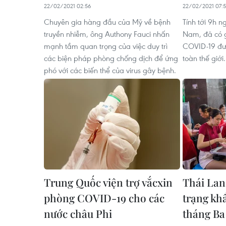
22/02/2021 02:56
22/02/2021 07:
Chuyên gia hàng đầu của Mỹ về bệnh
Tính tới 9h 
truyền nhiễm, ông Authony Fauci nhấn
Nam, đã có g
mạnh tầm quan trọng của việc duy trì
COVID-19 đượ
các biện pháp phòng chống dịch để ứng
toàn thế giới.
phó với các biến thể của virus gây bệnh.
Trung Quốc viện trợ vắcxin
Thái Lan 
phòng COVID-19 cho các
trạng khẩ
nước châu Phi
tháng Ba