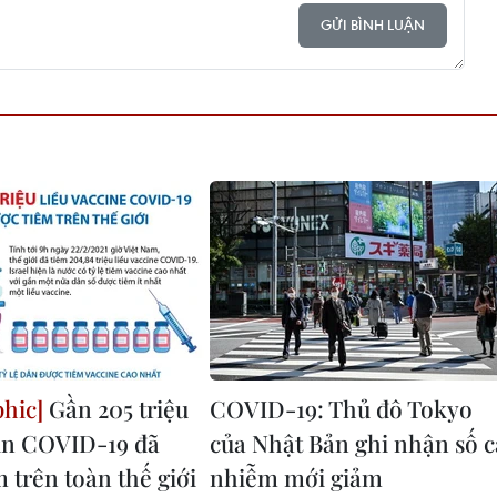
GỬI BÌNH LUẬN
Gần 205 triệu
COVID-19: Thủ đô Tokyo
xin COVID-19 đã
của Nhật Bản ghi nhận số c
 trên toàn thế giới
nhiễm mới giảm