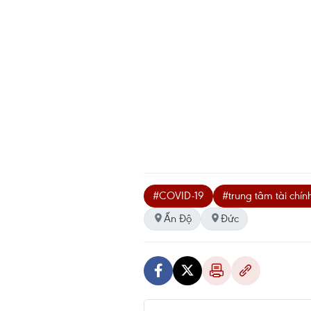
#COVID-19
#trung tâm tài chí
Ấn Độ
Đức