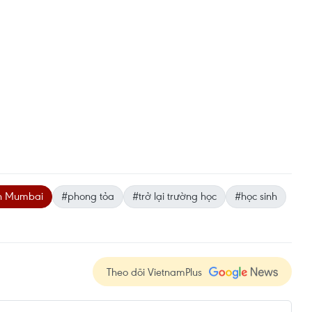
nh Mumbai
#phong tỏa
#trở lại trường học
#học sinh
Theo dõi VietnamPlus