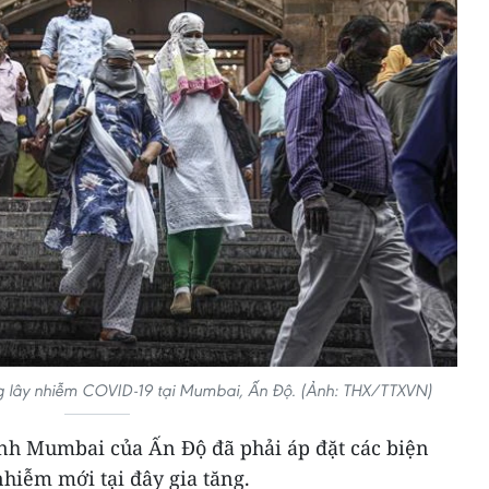
 lây nhiễm COVID-19 tại Mumbai, Ấn Độ. (Ảnh: THX/TTXVN)
hính Mumbai của Ấn Độ đã phải áp đặt các biện
hiễm mới tại đây gia tăng.