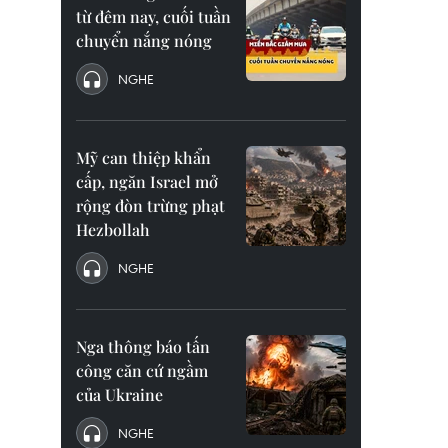
từ đêm nay, cuối tuần
chuyển nắng nóng
NGHE
Mỹ can thiệp khẩn
cấp, ngăn Israel mở
rộng đòn trừng phạt
Hezbollah
NGHE
Nga thông báo tấn
công căn cứ ngầm
của Ukraine
NGHE