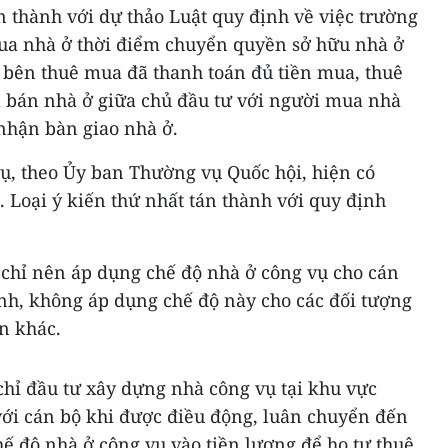
 tán thành với dự thảo Luật quy định về việc trường
ua nhà ở thời điểm chuyển quyền sở hữu nhà ở
, bên thuê mua đã thanh toán đủ tiền mua, thuê
 bán nhà ở giữa chủ đầu tư với người mua nhà
nhận bàn giao nhà ở.
ụ, theo Ủy ban Thường vụ Quốc hội, hiện có
. Loại ý kiến thứ nhất tán thành với quy định
ị chỉ nên áp dụng chế độ nhà ở công vụ cho cán
inh, không áp dụng chế độ này cho các đối tượng
n khác.
 chỉ đầu tư xây dựng nhà công vụ tại khu vực
với cán bộ khi được điều động, luân chuyển đến
hế độ nhà ở công vụ vào tiền lương để họ tự thuê