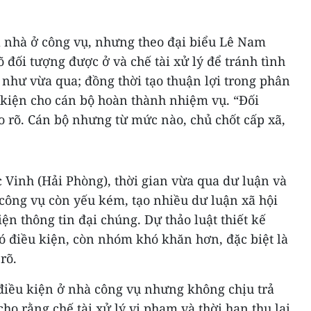
 nhà ở công vụ, nhưng theo đại biểu Lê Nam
 đối tượng được ở và chế tài xử lý để tránh tình
 như vừa qua; đồng thời tạo thuận lợi trong phân
 kiện cho cán bộ hoàn thành nhiệm vụ. “Đối
o rõ. Cán bộ nhưng từ mức nào, chủ chốt cấp xã,
 Vinh (Hải Phòng), thời gian vừa qua dư luận và
 công vụ còn yếu kém, tạo nhiều dư luận xã hội
ện thông tin đại chúng. Dự thảo luật thiết kế
ó điều kiện, còn nhóm khó khăn hơn, đặc biệt là
rõ.
 điều kiện ở nhà công vụ nhưng không chịu trả
ho rằng chế tài xử lý vi phạm và thời hạn thu lại