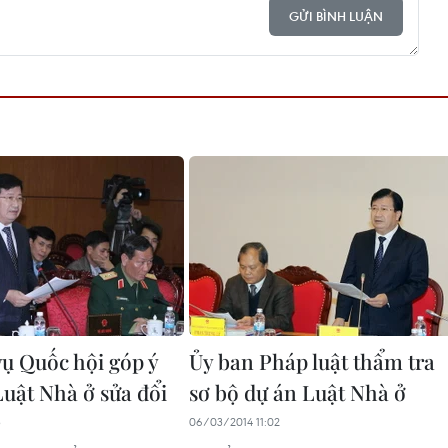
GỬI BÌNH LUẬN
ụ Quốc hội góp ý
Ủy ban Pháp luật thẩm tra
Luật Nhà ở sửa đổi
sơ bộ dự án Luật Nhà ở
3
06/03/2014 11:02