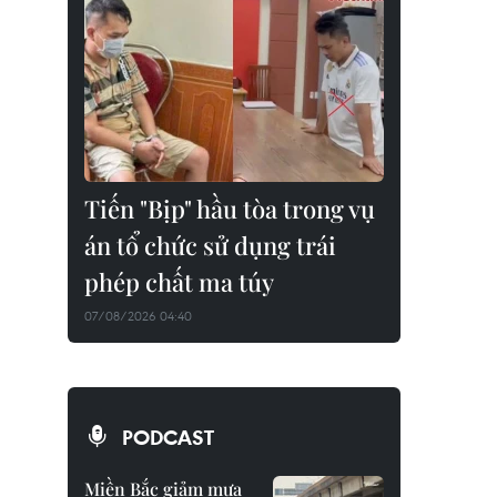
Tiến "Bịp" hầu tòa trong vụ
án tổ chức sử dụng trái
phép chất ma túy
07/08/2026 04:40
PODCAST
Miền Bắc giảm mưa