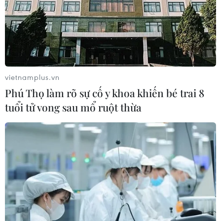
vietnamplus.vn
Phú Thọ làm rõ sự cố y khoa khiến bé trai 8
tuổi tử vong sau mổ ruột thừa