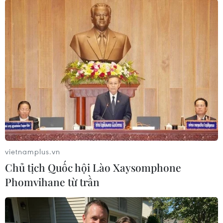
Đại biểu Quốc hội Nguyễn Thị Việt Nga, Phó Trưởng đoàn
chuyên trách Đoàn đại biểu Quốc hội tỉnh Hải Dương. (Ảnh:
vietnamplus.vn
Hùng Võ/Vietnam+)
Chủ tịch Quốc hội Lào Xaysomphone
Riêng đối với xe đưa đón học sinh, đại biểu
Phomvihane từ trần
Nguyễn Thị Việt Nga cho biết dự thảo Luật
Đường bộ và Luật Trật tự An toàn Giao thông
đường bộ sẽ được thảo luận và cho ý kiến trong