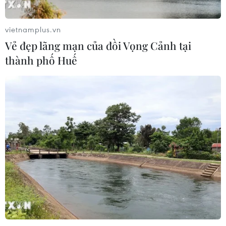
hưởng chế độ
05/08/2026 14:59
vietnamplus.vn
Vẻ đẹp lãng mạn của đồi Vọng Cảnh tại
Chính sách khuyến khích doanh
thành phố Huế
nghiệp tham gia hoạt động giáo dục
nghề nghiệp
05/08/2026 14:58
Thực hiện các nhiệm vụ trọng tâm
trong năm học 2026-2027
05/08/2026 13:13
Thi lại ở Tuyên Quang: Thí
sinh vẫn được xét tuyển đại học theo