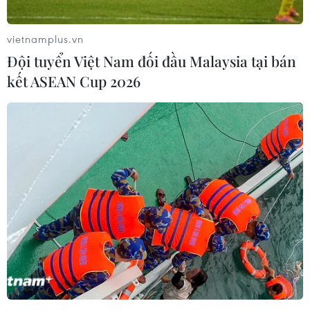
Thái Bình khởi tố vụ án vô ý làm chết
người khiến một trẻ mầm non tử vong
vietnamplus.vn
29/05/2024 22:41
Đội tuyển Việt Nam đối đầu Malaysia tại bán
Bé 5 tuổi bị bỏ quên trên xe đưa đón của Trường mầm
kết ASEAN Cup 2026
non Hồng Nhung 2, suốt từ đầu giờ sáng đến cuối giờ
chiều; bé được phát hiện và đưa đi cấp cứu Bệnh viện
Đa khoa Thái Bình nhưng cháu đã tử vong.