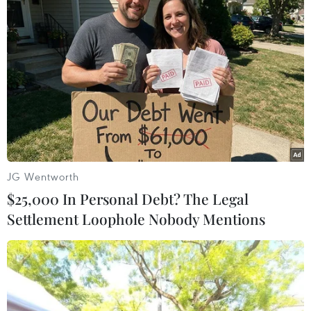
qua tới đây cũng có những mục quy định riêng.
Tuy nhiên, đại biểu Nguyễn Thị Việt Nga cũng
lưu ý bên cạnh các quy định về hạ tầng vật chất,
tiêu chuẩn kỹ thuật của xe đưa đón học sinh,
các cơ sở giáo dục cần rà soát lại quy trình đưa
đón, quản lý học sinh chặt chẽ hơn để đảm bảo
an toàn nhất; tránh những tình huống đau lòng
như vụ việc vừa xảy ra ở tỉnh Thái Bình./.
JG Wentworth
$25,000 In Personal Debt? The Legal
(Vietnam+)
Settlement Loophole Nobody Mentions