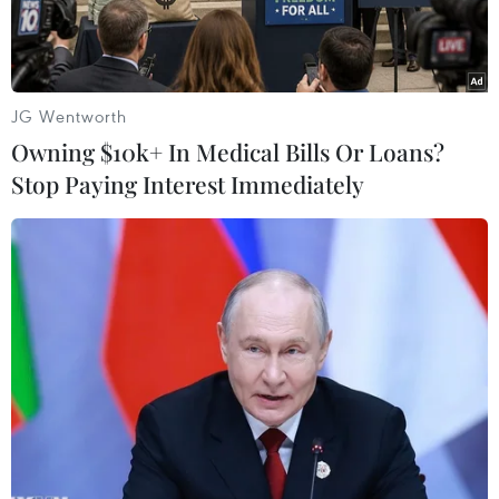
JG Wentworth
Owning $10k+ In Medical Bills Or Loans?
Stop Paying Interest Immediately
Chiếc xe ô tô chở cháu bé bị bỏ quên ở Thái Bình. (Ảnh: TTXVN)
Liên quan đến vụ cháu bé mầm non tử vong do
bị bỏ quên trên xe ôtô ở Thái Bình vào ngày
29/5/2024, đại biểu Quốc hội Nguyễn Thị Việt
Nga (Phó Trưởng đoàn chuyên trách Đoàn đại
biểu Quốc hội tỉnh Hải Dương) nhấn mạnh sự
việc này xảy ra do sự tắc trách rất lớn của lái xe,