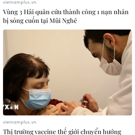
vietnamplus.vn
Vùng 3 Hải quân cứu thành công 1 nạn nhân
bị sóng cuốn tại Mũi Nghê
Hiện trường vụ trẻ mầm non tử
vong do bị bỏ quên trên xe ôtô ở Thái
Bình
29/05/2024 22:40
Tại Trường mầm non Hồng Nhung 2 (xã Phú Xuân,
thành phố Thái Bình) đã xảy ra sự việc nghiêm trọng
khiến một trẻ tử vong nghi do bị bỏ quên trên xe ôtô đưa
đón của nhà trường.
vietnamplus.vn
Thị trường vaccine thế giới chuyển hướng