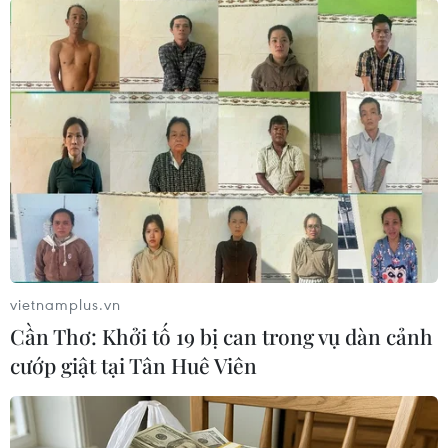
Lãnh đạo Công an thành phố Thái Bình báo cáo sự việc. (Ảnh:
TTXVN phát)
(TTXVN/Vietnam+)
vietnamplus.vn
Cần Thơ: Khởi tố 19 bị can trong vụ dàn cảnh
cướp giật tại Tân Huê Viên