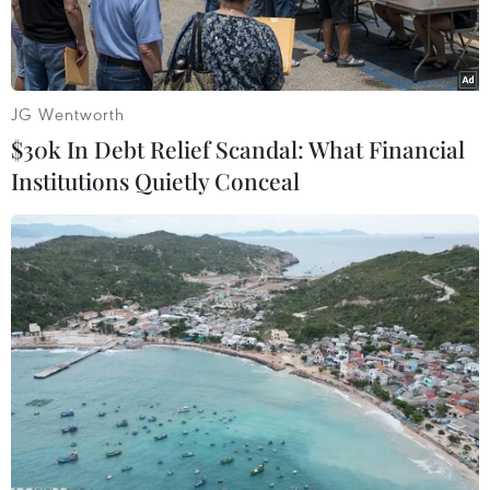
JG Wentworth
$30k In Debt Relief Scandal: What Financial
Institutions Quietly Conceal
Chiếc xe ôtô chở cháu bé bị bỏ quên. (Ảnh: TTXVN phát)