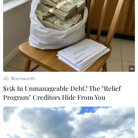
#Trẻ mầm non tử vong
#Bỏ quên trên xe ôtô
Hưng Yên
Thái Bình
JG Wentworth
$15k In Unmanageable Debt? The "Relief
Theo dõi VietnamPlus
Program" Creditors Hide From You