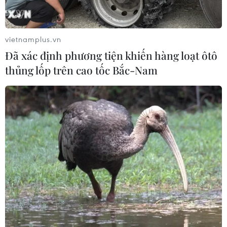
vietnamplus.vn
Đã xác định phương tiện khiến hàng loạt ôtô
thủng lốp trên cao tốc Bắc-Nam
TIN CÙNG CHUYÊN MỤC
Quảng Trị triệt phá đường dây vận
chuyển hơn 210kg vật liệu nổ
08/08/2026 01:59