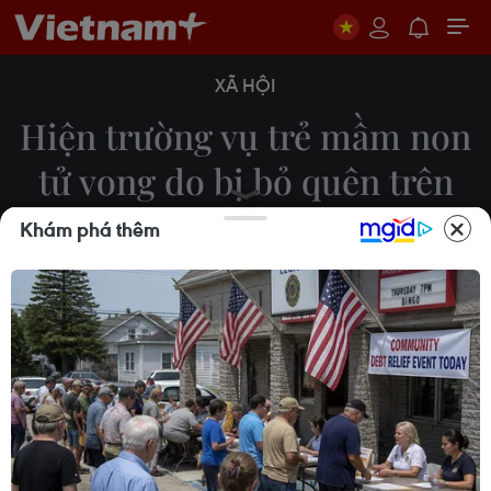
XÃ HỘI
Hiện trường vụ trẻ mầm non
tử vong do bị bỏ quên trên
xe ôtô ở Thái Bình
Khám phá thêm
29/05/2024 22:40
Tại Trường mầm non Hồng Nhung 2 (xã Phú Xuân,
thành phố Thái Bình) đã xảy ra sự việc nghiêm
trọng khiến một trẻ tử vong nghi do bị bỏ quên
trên xe ôtô đưa đón của nhà trường.