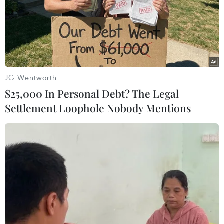
3092
Sao tôi ghét sự tắc trách của những người làm việc này thế không
biết, Các Bạn cứ nghĩ 1 đứa trẻ 4t ở trong xe 1 mình 8-9 tiếng nó
ntn? Ôi đau xót quá.
Thích
(2)
Trả lời
TIN LIÊN QUAN
JG Wentworth
$25,000 In Personal Debt? The Legal
Settlement Loophole Nobody Mentions