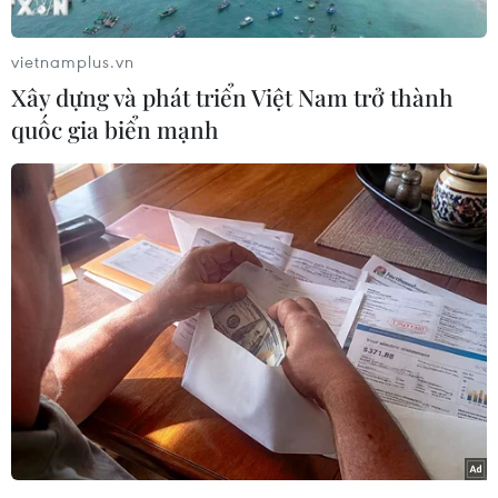
Chiếc xe ôtô chở cháu bé bị bỏ quên. (Ảnh: TTXVN phát)
vietnamplus.vn
Xây dựng và phát triển Việt Nam trở thành
quốc gia biển mạnh
Lực lượng chức năng phong tỏa hiện trường. (Ảnh: TTXVN
phát)