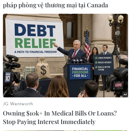
pháp phòng vệ thương mại tại Canada
Chủ tịch Ủy ban Nhân dân tỉnh Thái Bình Nguyễn Khắc Thận đã
trực tiếp làm việc với Công an tỉnh, Công an thành phố và Ủy
ban Nhân dân thành phố Thái Bình. (Ảnh: TTXVN phát)
JG Wentworth
Owning $10k+ In Medical Bills Or Loans?
Stop Paying Interest Immediately