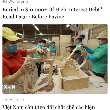
JG Wentworth
Buried In $10,000+ Of High-Interest Debt?
Read Page 2 Before Paying
Chiếc xe đưa người nhà nạn nhân đến. (Ảnh: TTXVN phát)
vietnamplus.vn
Việt Nam cần theo dõi chặt chẽ các biện