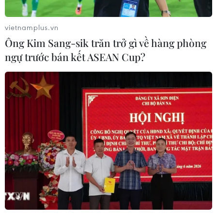
vietnamplus.vn
Ông Kim Sang-sik trăn trở gì về hàng phòng
ngự trước bán kết ASEAN Cup?
Hưng Yên: Điều tra, làm rõ vụ bạo hành
trẻ tại Cơ sở Mầm non tư thục
11/04/2024 03:31
Biên bản làm việc của Công an xã Lạc Hồng với chủ
Cơ sở Mầm non tư thục Hoàng Oanh và cô giáo Kha
Thị Tấm xác nhận vụ việc xảy ra trước Tết Nguyên đán,
tuy nhiên không nhớ chính xác thời gian cụ thể.