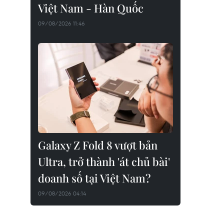
Việt Nam - Hàn Quốc
09/08/2026 11:46
Galaxy Z Fold 8 vượt bản
Ultra, trở thành 'át chủ bài'
doanh số tại Việt Nam?
09/08/2026 04:14