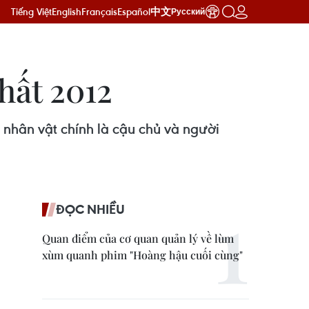
Tiếng Việt
English
Français
Español
中文
Русский
hất 2012
 nhân vật chính là cậu chủ và người
ĐỌC NHIỀU
Quan điểm của cơ quan quản lý về lùm
xùm quanh phim "Hoàng hậu cuối cùng"