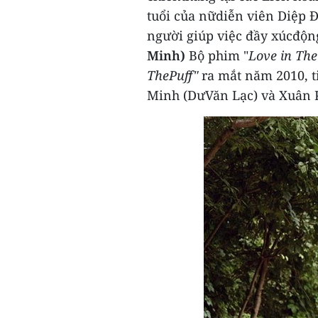
tuổi của nữdiễn viên Diệp 
người giúp việc đầy xúcđộn
Minh)
Bộ phim "
Love in The
ThePuff"
ra mắt năm 2010, t
Minh (DưVăn Lạc) và Xuân 