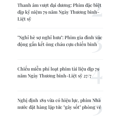
Thanh âm vượt đại dương: Phim đặc biệt
dịp kỷ niệm 79 năm Ngày Thương binh-
Liệt sỹ
"Nghỉ hè sợ nghỉ hưu": Phim gia đình xúc
động gắn kết ông cháu cựu chiến binh
Chiếu miễn phí loạt phim tài liệu dịp 79
năm Ngày Thương binh-Liệt sỹ 27/7
Nghị định 189 vừa có hiệu lực, phim Nhà
nước đặt hàng lập tức "gây sốt" phòng vé