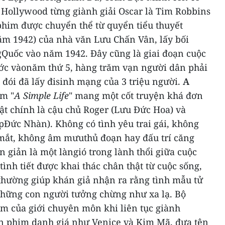
 Hollywood từng giành giải Oscar là Tim Robbins
him được chuyển thể từ quyển tiểu thuyết
ăm 1942) của nhà văn Lưu Chấn Vân, lấy bối
gQuốc vào năm 1942. Đây cũng là giai đoạn cuộc
ớc vàonăm thứ 5, hàng trăm vạn người dân phải
đói đã lấy đisinh mạng của 3 triệu người.
A
m "
A Simple Life
" mang một cốt truyện khá đơn
ật chính là cậu chủ Roger (Lưu Đức Hoa) và
ệpĐức Nhàn).
Không có tình yêu trai gái, không
mắt, không âm mưuthủ đoạn hay đấu trí căng
ơn giản là một làngió trong lành thổi giữa cuộc
ình tiết được khai thác chân thật từ cuộc sống,
thường giúp khán giả nhận ra rằng tình mẫu tử
những con người tưởng chừng như xa lạ.
Bộ
m của giới chuyên môn khi liên tục giành
an phim danh giá như Venice và Kim Mã, đưa tên