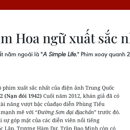
m Hoa ngữ xuất sắc n
t năm ngoái là "
A Simple Life.
" Phim xoay quanh 2
 phim xuất sắc nhất của điện ảnh Trung Quốc
2 (Nạn đói 1942)
Cuối năm 2012, khán giả đã có
 tài năng vượt bậc củađạo diễn Phùng Tiểu
 mạnh mẽ với “
Đường Sơn đại địachấn
” trước đó.
i sự góp mặt của các diễn viên nổi tiếng
c Lập, Trương Hàm Dư, Trần Đạo Minh còn có