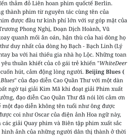
 đến thảm đỏ Liên hoan phim quốctế Berlin.
g thành phim từ nguyên tác cùng tên của
im được đầu tư kinh phí lớn với sự góp mặt của
 Trương Phong Nghị, Đoạn Dịch Hoành, Vũ
oay quanh mối ân oán, hận thù của hai dòng họ
u thư duy nhất của dòng họ Bạch - Bạch Linh (Lý
htay ba với hai thiếu gia nhà họ Lộc.
Những toan
yêu thuần khiết của cô gái trẻ khiến "
WhiteDeer
 cuốn hút, cảm động lòng người.
Beijing Blues (
 Blues
" của đạo diễn Cao Quần Thư với một dàn
ất ngờ tại giải Kim Mã khi đoạt giải Phim xuất
thưởng, đạo diễn Cao Quần Thư đã nói lời cảm ơn
 một đạo diễn không tên tuổi như ông được
 được coi như Oscar của điện ảnh Hoa ngữ này,
 các giải Quay phim và Biên tập phim xuất sắc
 hình ảnh của những người dân thị thành ở thời