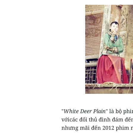
"
White Deer Plain
" là bộ ph
vớicác đối thủ đình đám đế
nhưng mãi đến 2012 phim mớ