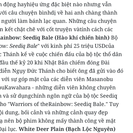
h động hayhiệu ứng đặc biệt nào nhưng vẫn
 với câu chuyện bìnhdị về hai anh chàng thành
t người làm bánh lạc quan.
Những câu chuyện
n kết chặt chẽ với cốt truyện vàtính cách các
Rainbow: Seediq Bale (Hào khí chiến binh)
Bộ
ow: Seediq Bale
" với kinh phí 25 triệu USDcủa
 Thánh kể về cuộc chiến đấu của bộ tộc thổ dân
đầu thế kỷ 20 khi Nhật Bản chiếm đóng Đài
 diễn Ngụy Đức Thánh cho biết ông đã gửi vào đó
 với sự góp mặt của các diễn viên Masanobu
SabuKawahara - những diễn viên không chuyên
 và sử dụngchính ngôn ngữ của bộ tộc Seediq
cho "Warriors of theRainbow: Seediq Bale."
Tuy
ội dung, bối cảnh và những cảnh quay đẹp
lạ nên bộ phim không mấy thành công về mặt
Đại lục.
White Deer Plain (Bạch Lộc Nguyên)