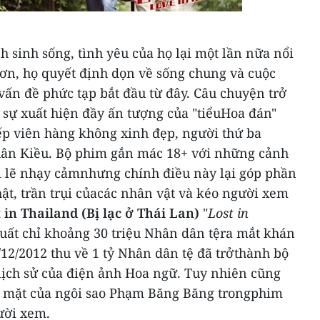
 sinh sống, tình yêu của họ lại một lần nữa nổi
hơn, họ quyết định dọn về sống chung và cuộc
ấn đề phức tạp bắt đầu từ đây.
Câu chuyện trở
 sự xuất hiện đầy ấn tượng của "tiểuHoa đán"
ếp viên hàng không xinh đẹp, người thứ ba
uân Kiều.
Bộ phim gắn mác 18+ với những cảnh
ời lẽ nhạy cảmnhưng chính điều này lại góp phần
ật, trần trụi củacác nhân vật và kéo người xem
 in Thailand (Bị lạc ở Thái Lan)
"
Lost in
xuất chỉ khoảng 30 triệu Nhân dân tệra mắt khán
/12/2012 thu về 1 tỷ Nhân dân tệ đã trởthành bộ
 lịch sử của điện ảnh Hoa ngữ.
Tuy nhiên cũng
p mặt của ngôi sao Phạm Băng Băng trongphim
ười xem.