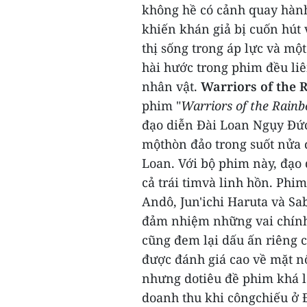
không hề có cảnh quay hàn
khiến khán giả bị cuốn hút
thị sống trong áp lực và mộ
hài hước trong phim đều liê
nhân vật.
Warriors of the 
phim "
Warriors of the Rainb
đạo diễn Đài Loan Ngụy Đức
mộthòn đảo trong suốt nửa 
Loan.
Với bộ phim này, đạo
cả trái timvà linh hồn.
Phim
Andô, Jun'ichi Haruta và 
đảm nhiệm những vai chính
cũng đem lại dấu ấn riêng 
được đánh giá cao về mặt n
nhưng dotiêu đề phim khá 
doanh thu khi côngchiếu ở 