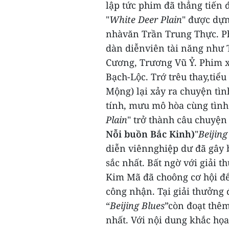
lập tức phim đã thẳng tiến
"
White Deer Plain
" được dựn
nhàvăn Trần Trung Thực. Ph
dàn diễnviên tài năng như
Cương, Trương Vũ Ỷ.
Phim x
Bạch-Lộc. Trớ trêu thay,tiể
Mộng) lại xảy ra chuyện tìn
tính, mưu mô hòa cùng tình 
Plain
" trở thành câu chuyện
Nỗi buồn Bắc Kinh)
"
Beijing
diễn viênnghiệp dư đã gây b
sắc nhất.
Bất ngờ với giải 
Kim Mã đã choông cơ hội để
công nhận.
Tại giải thưởng
“
Beijing Blues
”còn đoạt thêm
nhất.
Với nội dung khắc họa