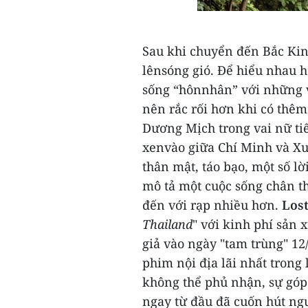
Sau khi chuyển đến Bắc Kinh
lênsóng gió. Để hiểu nhau 
sống “hônnhân” với những v
nên rắc rối hơn khi có thêm
Dương Mịch trong vai nữ ti
xenvào giữa Chí Minh và X
thân mật, táo bạo, một số l
mô tả một cuộc sống chân th
đến với rạp nhiều hơn.
Lost
Thailand
" với kinh phí sản 
giả vào ngày "tam trùng" 12
phim nội địa lãi nhất trong
không thể phủ nhận, sự gó
ngay từ đầu đã cuốn hút ng