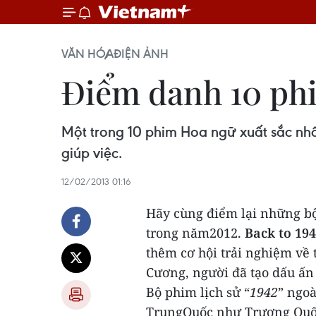
VĂN HÓA
ĐIỆN ẢNH
Điểm danh 10 phi
Một trong 10 phim Hoa ngữ xuất sắc nhấ
giúp việc.
12/02/2013 01:16
Hãy cùng điểm lại những bộ
trong năm2012.
Back to 194
thêm cơ hội trải nghiệm về
Cương, người đã tạo dấu ấn
Bộ phim lịch sử “
1942
” ngoà
TrungQuốc như Trương Quố