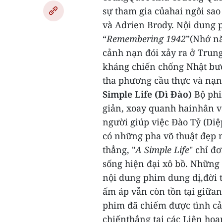
sự tham gia củahai ngôi sao
và Adrien Brody.
Nội dung p
“
Remembering 1942
”(Nhớ n
cảnh nạn đói xảy ra ở Trun
kháng chiến chống Nhật bư
tha phương cầu thực và nạn 
Simple Life (Dì Đào)
Bộ phi
giản, xoay quanh hainhân v
người giúp việc Đào Tỷ (Di
có những pha võ thuật đẹp 
thẳng, "
A Simple Life
" chỉ đ
sống hiện đại xô bồ.
Những t
nội dung phim dung dị,đời 
ấm áp vẫn còn tồn tại giữa
phim đã chiếm được tình cả
chiếnthắng tại các Liên ho