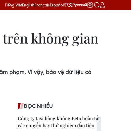
Tiếng Việt
English
Français
Español
中文
Русский
c trên không gian
xâm phạm. Vì vậy, bảo vệ dữ liệu cá
ĐỌC NHIỀU
Công ty taxi hàng không Beta hoàn tất
các chuyến bay thử nghiệm đầu tiên