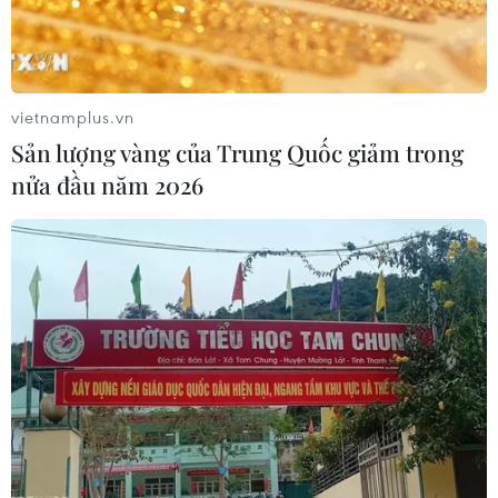
vietnamplus.vn
Sản lượng vàng của Trung Quốc giảm trong
nửa đầu năm 2026
#YouNet ECI
#TikTok Shop Summit 2024
#GMV
#TikTok Shop
#TikTok Shop Mall
#Shopee
#Lazada
#Shoppertainment
#thương mại điện tử