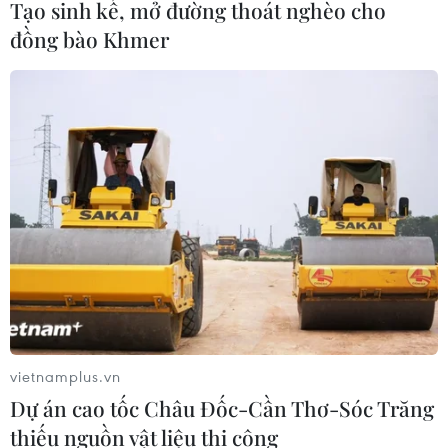
Tạo sinh kế, mở đường thoát nghèo cho
đồng bào Khmer
TIN CÙNG CHUYÊN MỤC
Ngày An ninh mạng Việt Nam: Kiến
vietnamplus.vn
tạo không gian mạng an toàn, nhân
Dự án cao tốc Châu Đốc-Cần Thơ-Sóc Trăng
văn
thiếu nguồn vật liệu thi công