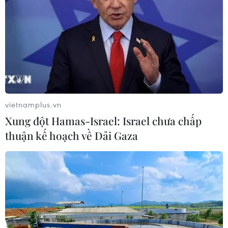
với Quý 4/2023. Chịu ảnh hưởng lớn nhất là các
nhóm ngành hàng có giá trị sản phẩm cao như
công nghệ (-15,8%), điện gia dụng (-28,4%) và
nhà cửa và đời sống (-16,3%).
vietnamplus.vn
Xung đột Hamas-Israel: Israel chưa chấp
thuận kế hoạch về Dải Gaza
Xu hướng này cũng dẫn đến giá trị trung bình
mỗi sản phẩm tiêu thụ trên các nền tảng thương