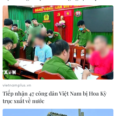
tế tăng tốc chuyển đổi số toàn diện
04/08/2026 08:08
Kết nối toàn cầu về công nghệ và
khởi nghiệp đổi mới sáng tạo
04/08/2026 05:33
Vì sao Google khiến Mỹ và
EU đối đầu về chủ quyền số?
04/08/2026 04:13
vietnamplus.vn
Tiếp nhận 47 công dân Việt Nam bị Hoa Kỳ
trục xuất về nước
Quảng Trị: Hiệu lực mới từ nền hành
chính số