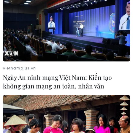
Phó Tổng Biên tập: NGUYỄN THỊ TÁM, KHÚC THANH
THỦY
Sở hữu trí tuệ
Quy định sử dụng
RSS
Hỗ trợ
Ngôn ngữ
TTXVN
Dịch vụ tin
Quảng cáo
vietnamplus.vn
Liên hệ
Ngày An ninh mạng Việt Nam: Kiến tạo
không gian mạng an toàn, nhân văn
Giấy phép số: 1374/GP-BTTTT do Bộ Thông tin và Truyền thông
cấp ngày 11/9/2008.
Quảng cáo: Phó TBT Nguyễn Thị Tám: 093.5958688, Email:
tamvna@gmail.com
Điện thoại: (024) 39411349 - (024) 39411348, Fax: (024)