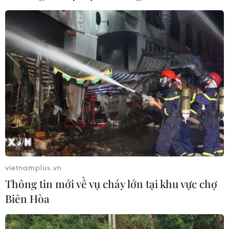
06/08/2026 02:49
Thủ tướng Lê Minh Hưng
phát động hưởng ứng ngày An ninh
mạng Việt Nam
06/08/2026 02:39
Thủ tướng: Bảo đảm an ninh mạng
phải gắn kết giữa bảo vệ hệ thống và
con người
06/08/2026 02:30
vietnamplus.vn
Thông tin mới về vụ cháy lớn tại khu vực chợ
Công nghệ Robot Da Vinci
Biên Hòa
nâng cao năng lực phẫu thuật
chuyên sâu tại Bệnh viện K