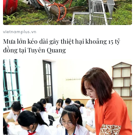
vietnamplus.vn
Mưa lớn kéo dài gây thiệt hại khoảng 15 tỷ
đồng tại Tuyên Quang
Ảnh minh hoạ. (Ảnh: Minh Sơn/Vietnam+)
Mới đây, YouNet ECI - Công ty phân tích và tư
vấn phát triển kênh thương mại điện tử đã phát
hành Báo cáo doanh thu các sàn thương mại