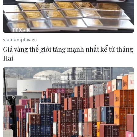
Hỗ trợ phụ nữ tỉnh miền núi, biên
giới khởi nghiệp gắn với khoa học
công nghệ
05/08/2026 09:39
vietnamplus.vn
Giá vàng thế giới tăng mạnh nhất kể từ tháng
Lần đầu tiên vinh danh doanh
Hai
nghiệp kiến tạo đất nước tại Better
Choice Awards
05/08/2026 09:30
VNPT-VRG và cái “bắt tay” chiến
lược của để xây mô hình khu công
nghiệp công nghệ số
05/08/2026 02:59