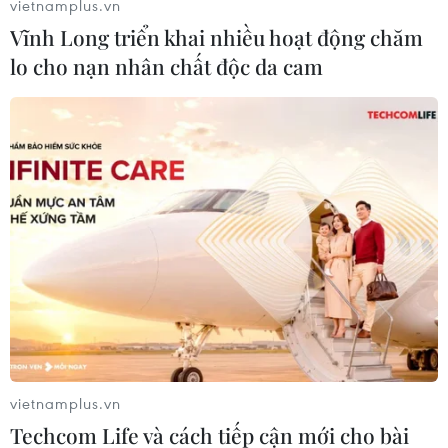
vietnamplus.vn
cho tất cả các nhóm ngành hàng thương mại
Vĩnh Long triển khai nhiều hoạt động chăm
điện tử.
lo cho nạn nhân chất độc da cam
Xếp thứ hai là TikTok Shop với 18,36 nghìn tỷ
đồng, chiếm 23,2% thị phần GMV.
vietnamplus.vn
Techcom Life và cách tiếp cận mới cho bài
Đáng chú ý, so với quý trước, nền tảng TikTok