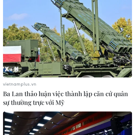
04/08/2026 02:51
Hải Phòng khẳng định vị thế Thành
phố đổi mới sáng tạo
04/08/2026 01:26
Xem thêm
vietnamplus.vn
Ba Lan thảo luận việc thành lập căn cứ quân
sự thường trực với Mỹ
CƠ QUAN CHỦ QUẢN: THÔNG TẤN XÃ VIỆT NAM
Tổng Biên tập: TRẦN TIẾN DUẨN