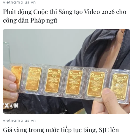
vietnamplus.vn
Phát động Cuộc thi Sáng tạo Video 2026 cho
công dân Pháp ngữ
Các nền tảng thương mại điện tử đẩy
mạnh khai thác thị trường Việt Nam
17/04/2024 07:49
Tại thị trường Việt Nam, TikTok đã vượt qua Lazada để
trở thành nền tảng thương mại điện tử lớn thứ hai, chỉ
sau nền tảng thương mại điện tử Shopee của
Singapore.
vietnamplus.vn
Giá vàng trong nước tiếp tục tăng, SJC lên