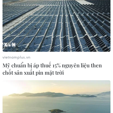
Đài Loan, tăng gấp đôi đầu tư vào hoạt động và
logistics tại Malaysia khi duy trì vị trí số 1 trên thị trường
về số người dùng […]
vietnamplus.vn
Mỹ chuẩn bị áp thuế 15% nguyên liệu then
chốt sản xuất pin mặt trời