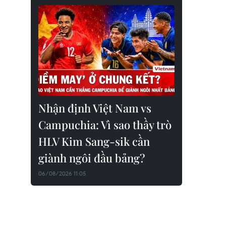
Nhận định Việt Nam vs
Campuchia: Vì sao thầy trò
HLV Kim Sang-sik cần
giành ngôi đầu bảng?
06/08/2026 11:05