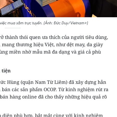
 việc mua sắm trực tuyến. (Ảnh: Đức Duy/Vietnam+)
ở thành thói quen ưa thích của người tiêu dùng,
m mang thương hiệu Việt, như dệt may, da giày
vùng miền nhờ mẫu mã đa dạng và giá cả phù
 tiện
Đức Hùng (quận Nam Từ Liêm) đã xây dựng hẳn
và bán các sản phẩm OCOP. Từ kinh nghiệm rút ra
 bán hàng online đã cho thấy những hiệu quả rõ
o diện phù hợp, bắt mắt cùng với kinh nghiệm