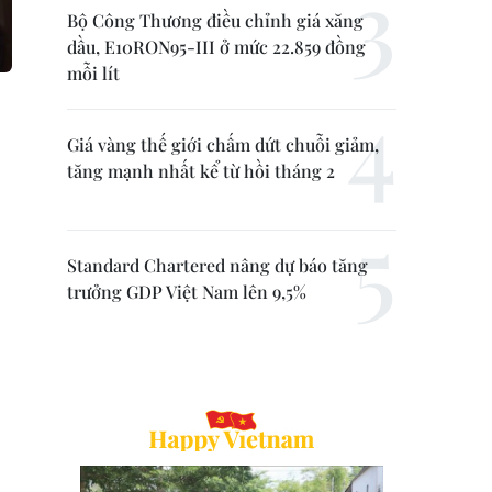
Bộ Công Thương điều chỉnh giá xăng
dầu, E10RON95-III ở mức 22.859 đồng
mỗi lít
Giá vàng thế giới chấm dứt chuỗi giảm,
tăng mạnh nhất kể từ hồi tháng 2
Standard Chartered nâng dự báo tăng
trưởng GDP Việt Nam lên 9,5%