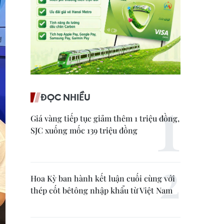
ĐỌC NHIỀU
Giá vàng tiếp tục giảm thêm 1 triệu đồng,
SJC xuống mốc 139 triệu đồng
Hoa Kỳ ban hành kết luận cuối cùng với
thép cốt bêtông nhập khẩu từ Việt Nam