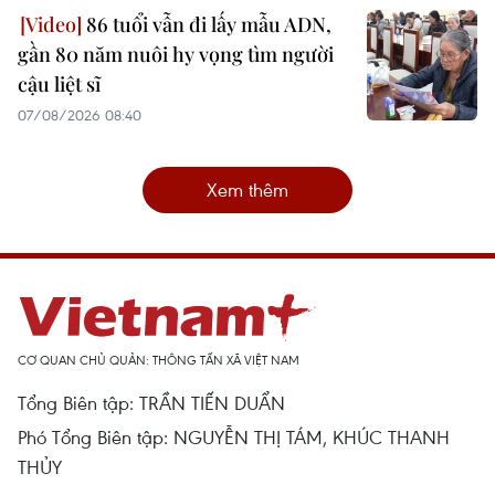
86 tuổi vẫn đi lấy mẫu ADN,
gần 80 năm nuôi hy vọng tìm người
cậu liệt sĩ
07/08/2026 08:40
Xem thêm
CƠ QUAN CHỦ QUẢN: THÔNG TẤN XÃ VIỆT NAM
Tổng Biên tập: TRẦN TIẾN DUẨN
Phó Tổng Biên tập: NGUYỄN THỊ TÁM, KHÚC THANH
THỦY