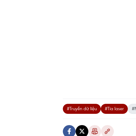
#Truyền dữ liệu
#Tia laser
#