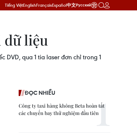
Tiếng Việt
English
Français
Español
中文
Русский
 dữ liệu
ếc DVD, qua 1 tia laser đơn chỉ trong 1
ĐỌC NHIỀU
Công ty taxi hàng không Beta hoàn tất
các chuyến bay thử nghiệm đầu tiên