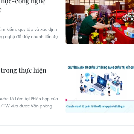
 học-công nghệ
ỹ
tìm kiếm, quy tập và xác định
ông nghệ để đẩy nhanh tiến độ
trong thực hiện
 nước Tô Lâm tại Phiên họp của
-NQ/TW vừa được Văn phòng