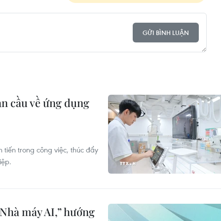
GỬI BÌNH LUẬN
àn cầu về ứng dụng
 tiến trong công việc, thúc đẩy
iệp.
“Nhà máy AI,” hướng