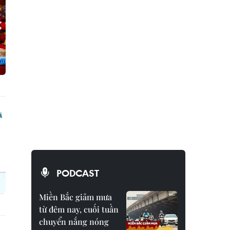
PODCAST
Miền Bắc giảm mưa
từ đêm nay, cuối tuần
chuyển nắng nóng