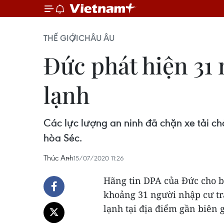
THẾ GIỚI
CHÂU ÂU
Đức phát hiện 31 
lạnh
Các lực lượng an ninh đã chặn xe tải ch
hòa Séc.
Thúc Anh
15/07/2020 11:26
Hãng tin DPA của Đức cho bi
khoảng 31 người nhập cư tr
lạnh tại địa điểm gần biên g