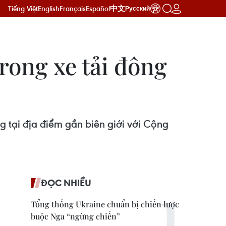
Tiếng Việt
English
Français
Español
中文
Русский
trong xe tải đông
g tại địa điểm gần biên giới với Cộng
ĐỌC NHIỀU
Tổng thống Ukraine chuẩn bị chiến lược
buộc Nga “ngừng chiến”