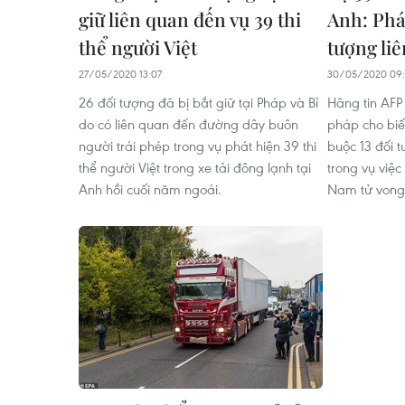
giữ liên quan đến vụ 39 thi
Anh: Pháp
thể người Việt
tượng li
27/05/2020 13:07
30/05/2020 09
26 đối tượng đã bị bắt giữ tại Pháp và Bỉ
Hãng tin AFP
do có liên quan đến đường dây buôn
pháp cho biế
người trái phép trong vụ phát hiện 39 thi
buộc 13 đối 
thể người Việt trong xe tải đông lạnh tại
trong vụ việc
Anh hồi cuối năm ngoái.
Nam tử vong 