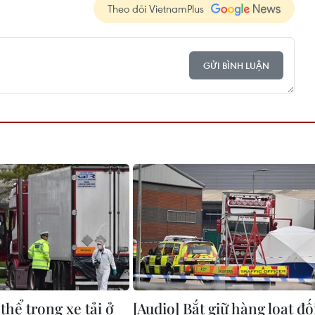
Theo dõi VietnamPlus
GỬI BÌNH LUẬN
 thể trong xe tải ở
[Audio] Bắt giữ hàng loạt đố