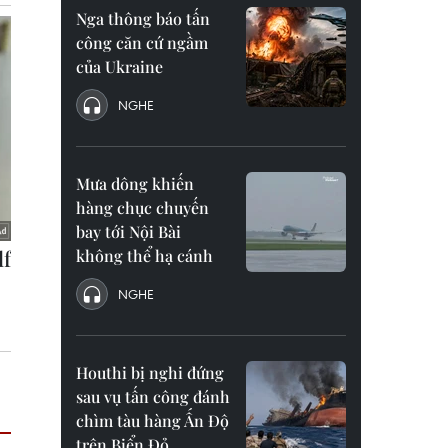
Nga thông báo tấn
công căn cứ ngầm
của Ukraine
NGHE
Mưa dông khiến
hàng chục chuyến
bay tới Nội Bài
không thể hạ cánh
NGHE
Houthi bị nghi đứng
sau vụ tấn công đánh
chìm tàu hàng Ấn Độ
trên Biển Đỏ