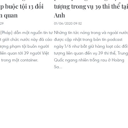
 buộc tội 13 đối
tượng trong vụ 39 thi thể tạ
ên quan
Anh
:29
01/06/2020 09:52
 (Pháp) dẫn một nguồn tin tư
Những tin tức nóng trong và ngoài nướ
t giới chức nước này đã cáo
được cập nhật trong bản tin podcast
tượng phạm tội buôn người
ngày 1/6 như bắt giữ hàng loạt các đối
 liên quan tới 39 người Việt
tượng liên quan đến vụ 39 thi thể, Trung
trong một container.
Quốc ngang nhiên trồng rau ở Hoàng
Sa...