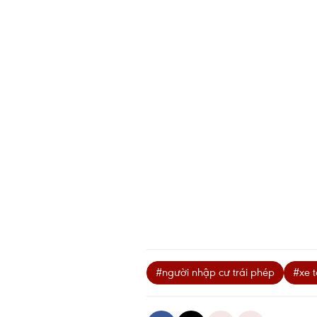
#người nhập cư trái phép
#xe 