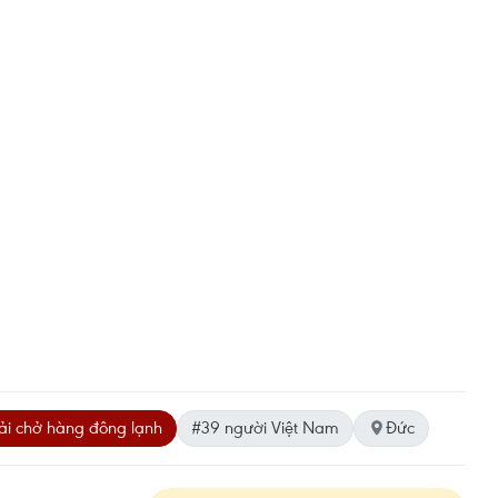
tải chở hàng đông lạnh
#39 người Việt Nam
Đức