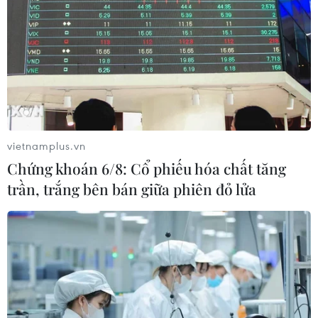
Giờ 8 mẹ con đã có cuộc sống tốt đẹp. (Nguồn: Boredpanda)
(Vietnam+)
vietnamplus.vn
Chứng khoán 6/8: Cổ phiếu hóa chất tăng
trần, trắng bên bán giữa phiên đỏ lửa
#chó Labrador
#Bác sỹ thú y
#Chó săn