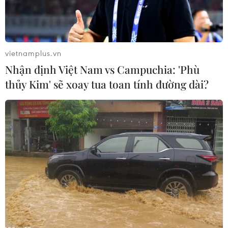
vietnamplus.vn
Nhận định Việt Nam vs Campuchia: 'Phù
thủy Kim' sẽ xoay tua toan tính đường dài?
Annie may mắn gặp được những người đàn ông tốt bụng.
(Nguồn: Boredpanda)
Theo cbsnews, sau khi dự một bữa tiệc độc thân
tại Tennessee, Mỹ, 8 người đàn ông tại Michigan
đã trở về với một điều bất ngờ gần giống như
trong bộ phim
"The Hangover"
nổi tiếng năm
2009.