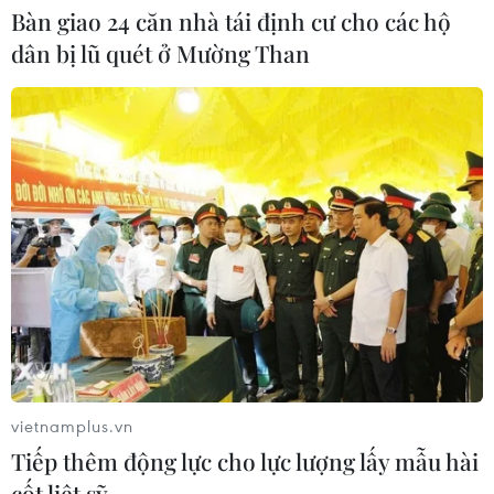
04/08/2026 11:14
Bàn giao 24 căn nhà tái định cư cho các hộ
dân bị lũ quét ở Mường Than
Lở đất tại Ethiopia khiến ít nhất 14
người thiệt mạng
04/08/2026 10:53
Động đất tại Venezuela: Số người
thiệt mạng đã tăng lên hơn 6.000
người
04/08/2026 10:17
Mỹ: Cháy rừng bùng phát dữ dội
vietnamplus.vn
khiến khoảng 65.000 người phải sơ
Tiếp thêm động lực cho lực lượng lấy mẫu hài
tán
cốt liệt sỹ