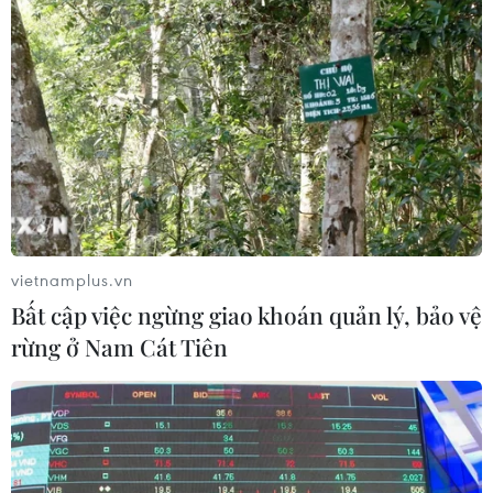
Một điều may mắn hơn nữa cho Annie là 8
người bạn này sống rất gần nhau, bởi vậy, cô
chó sẽ có cơ hội để thường xuyên gặp gỡ những
đứa con đáng yêu của mình.
vietnamplus.vn
Bất cập việc ngừng giao khoán quản lý, bảo vệ
rừng ở Nam Cát Tiên