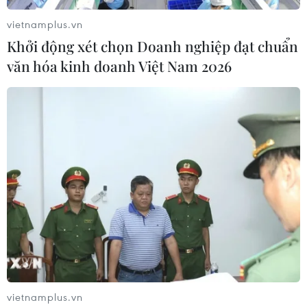
vietnamplus.vn
Khởi động xét chọn Doanh nghiệp đạt chuẩn
văn hóa kinh doanh Việt Nam 2026
"Siêu mẫu chó" gây sốt với bộ lông dài óng
ả và dáng vẻ kiêu hãnh
23/10/2016 09:56
Trong bức ảnh, Tea ngả người trên một chiếc ghế dài,
vietnamplus.vn