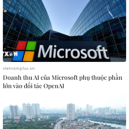
Hơn 100 người thiệt mạng trong mùa
mưa khốc liệt ở Ấn Độ
05/08/2026 09:39
Cách các sân bay Mỹ rút ngắn thời
gian làm thủ tục
vietnamplus.vn
05/08/2026 07:17
Doanh thu AI của Microsoft phụ thuộc phần
lớn vào đối tác OpenAI
Trung Quốc: Cảnh sát Hong Kong,
Macau triệt phá vụ lừa đảo đầu tư
Fun Coffee
05/08/2026 06:41