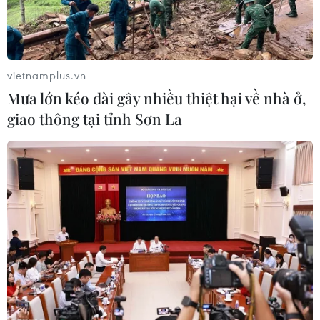
vietnamplus.vn
Mưa lớn kéo dài gây nhiều thiệt hại về nhà ở,
giao thông tại tỉnh Sơn La
Bạn sẽ không tin nổi khi biết sự thật phía
sau bức ảnh gia đình chó
01/10/2016 23:00
Gia đình Ferdinand sống tại Hertfordshire, Anh, đã đăng
tải một bức ảnh chụp gia đình chó đang chung sống
cùng mình, gồm chó bố, chó mẹ, chó con.