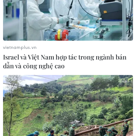
#Bữa tiệc độc thân
#Tổ chức tiệc cưới
Mỹ
Theo dõi VietnamPlus
vietnamplus.vn
Israel và Việt Nam hợp tác trong ngành bán
dẫn và công nghệ cao
TIN LIÊN QUAN