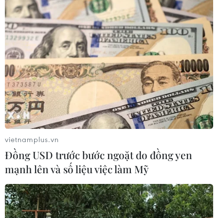
CƠ QUAN CHỦ QUẢN: THÔNG TẤN XÃ VIỆT NAM
Tổng Biên tập: TRẦN TIẾN DUẨN
Phó Tổng Biên tập: NGUYỄN THỊ TÁM, KHÚC THANH
THỦY
Sở hữu trí tuệ
Quy định sử dụng
RSS
Hỗ trợ
vietnamplus.vn
Ngôn ngữ
TTXVN
Đồng USD trước bước ngoặt do đồng yen
Dịch vụ tin
Quảng cáo
mạnh lên và số liệu việc làm Mỹ
Liên hệ