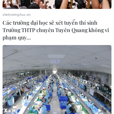
vietnamplus.vn
Các trường đại học sẽ xét tuyển thí sinh
Trường THTP chuyên Tuyên Quang không vi
phạm quy…
Phì cười hình ảnh đáng sợ sau tấm biển
"cẩn thận chó dữ"
02/10/2016 08:02
Đôi khi, bạn nhìn thấy những ngôi nhà, hàng rào với
tấm biển "Chú ý, có chó," và bạn tự hỏi, những chú chó
sau tấm biển đó dữ dằn đến mức nào.