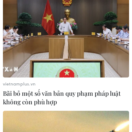
Sốc với bức ảnh đàn bọ rùa bám chi chít
trong miệng chú chó
29/10/2016 22:35
Một bức ảnh đáng sợ chụp một chú chó sống tại thành
phố Kansas, Mỹ với hàng chục con bọ rùa bám chi chít
trong vòm miệng đã khiến nhiều người lo lắng.
vietnamplus.vn
Bãi bỏ một số văn bản quy phạm pháp luật
không còn phù hợp