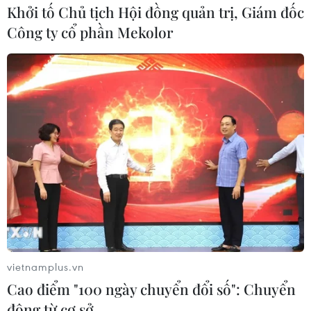
bộ lông óng ả xõa dài ra xung quanh, che phủ hết bề
Khởi tố Chủ tịch Hội đồng quản trị, Giám đốc
mặt chiếc ghế, ánh mắt chăm chú nhìn về một nơi xa
Công ty cổ phần Mekolor
xăm vô định.
vietnamplus.vn
Cao điểm "100 ngày chuyển đổi số": Chuyển
Chú chó dũng cảm hy sinh tính mạng để
động từ cơ sở