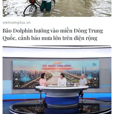
thử nghiệm điều trị Ebola tại Congo
04/08/2026 22:42
vietnamplus.vn
Bão Dolphin hướng vào miền Đông Trung
Italy: Hai trận động đất liên tiếp làm
Quốc, cảnh báo mưa lớn trên diện rộng
rung chuyển khu vực gần tháp
nghiêng Pisa
04/08/2026 22:41
Trung Quốc tăng cường trấn áp tội
phạm có tổ chức
04/08/2026 14:24
Báo động xu hướng gia tăng người