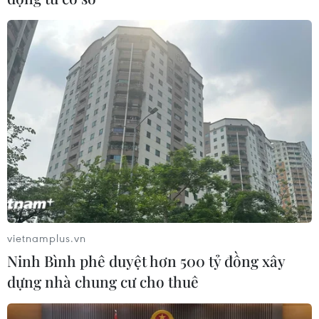
bảo vệ cậu chủ nhỏ
24/10/2016 22:46
Một em bé 3 tuổi đã chết trong một vụ cháy nhà diễn ra
ngày 21/10 tại tiểu bang Washington, Mỹ, bên chú gấu
Teddy và chú chó cưng.
vietnamplus.vn
Ninh Bình phê duyệt hơn 500 tỷ đồng xây
dựng nhà chung cư cho thuê