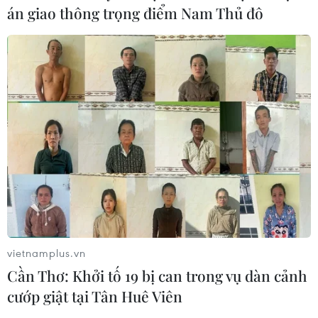
án giao thông trọng điểm Nam Thủ đô
TIN CÙNG CHUYÊN MỤC
Đội tuyển Việt Nam đối đầu Malaysia
tại bán kết ASEAN Cup 2026
vietnamplus.vn
08/08/2026 15:53
Cần Thơ: Khởi tố 19 bị can trong vụ dàn cảnh
cướp giật tại Tân Huê Viên
Chủ sân Azteca lỗ hơn 47 triệu USD vì