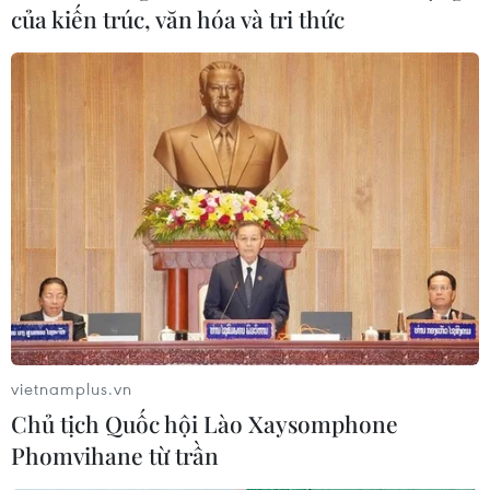
của kiến trúc, văn hóa và tri thức
EURO 2020: Dries Mertens hướng tới câu
lạc 100 của đội tuyển Bỉ
17/06/2021 04:11
Nếu được ra sân trong trận Đan Mạch-Bỉ vào tối nay,
Dries Mertens sẽ đạt thành tích 100 lần khoác khoác áo
đội tuyển quốc gia, sau Jan Vertonghen, Axel Witsel,
Eden Hazard và Toby Alderweireld.
vietnamplus.vn
Chủ tịch Quốc hội Lào Xaysomphone
Phomvihane từ trần