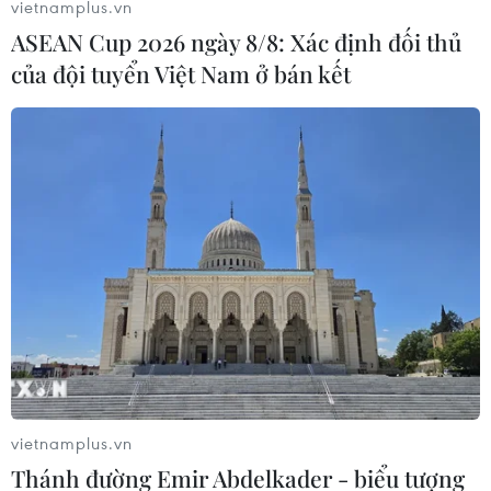
vietnamplus.vn
Bỉ đối đầu Đan Mạch: Trận đấu quan
ASEAN Cup 2026 ngày 8/8: Xác định đối thủ
trọng của 'Những chú lính chì'
của đội tuyển Việt Nam ở bán kết
17/06/2021 03:25
Trận đấu với đội tuyển Bỉ có ý nghĩa vô cùng quan trọng,
quyết định đến "số phận" của đội tuyển Đan Mạch tại
vòng chung kết EURO 2020.
vietnamplus.vn
Thánh đường Emir Abdelkader - biểu tượng