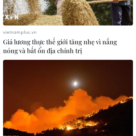
TIN LIÊN QUAN
vietnamplus.vn
Giá lương thực thế giới tăng nhẹ vì nắng
nóng và bất ổn địa chính trị
Tuyển thủ Bỉ thừa nhận không phải ứng
cử viên vô địch được yêu thích
12/06/2021 00:10