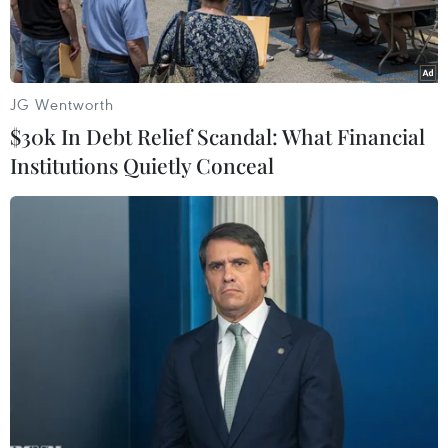
JG Wentworth
$30k In Debt Relief Scandal: What Financial
Institutions Quietly Conceal
Kevin De Bruyne xứng đáng là thủ lĩnh của tuyển Bỉ. (Ảnh:
AFP/TTXVN)
Đội tuyển Bỉ đang được xem như một dải ngân
hà nhờ vô số ngôi sao. Trong số này, Kevin de
Bruyne được xem là ngôi sao sáng nhất, quan